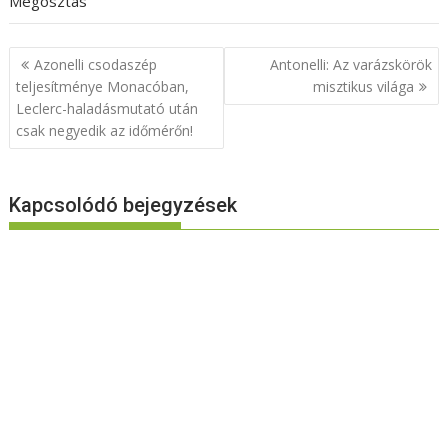
Megosztás
Bejegyzés
Azonelli csodaszép
Antonelli: Az varázskörök
navigáció
teljesítménye Monacóban,
misztikus világa
Leclerc-haladásmutató után
csak negyedik az időmérőn!
Kapcsolódó bejegyzések