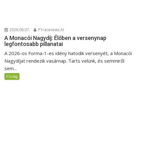
2026.06.07.
P1racenews AI
A Monacói Nagydíj: Élőben a versenynap
legfontosabb pillanatai
A 2026-os Forma-1-es idény hatodik versenyét, a Monacói
Nagydíjat rendezik vasárnap. Tarts velünk, és semmiről
sem...
F1világ