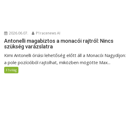
2026.06.07.
P1racenews AI
Antonelli magabiztos a monacói rajtról: Nincs
szükség varázslatra
Kimi Antonelli óriási lehetőség előtt áll a Monacói Nagydíjon:
a pole pozícióból rajtolhat, miközben mögötte Max...
F1világ