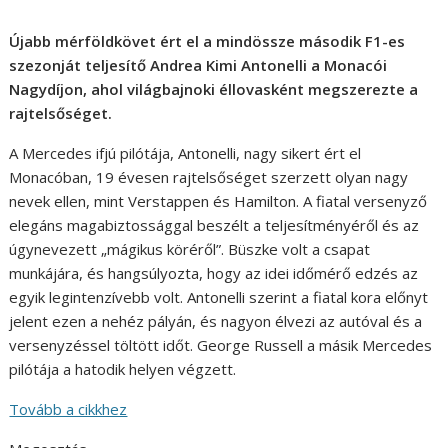
Újabb mérföldkövet ért el a mindössze második F1-es
szezonját teljesítő Andrea Kimi Antonelli a Monacói
Nagydíjon, ahol világbajnoki éllovasként megszerezte a
rajtelsőséget.
A Mercedes ifjú pilótája, Antonelli, nagy sikert ért el
Monacóban, 19 évesen rajtelsőséget szerzett olyan nagy
nevek ellen, mint Verstappen és Hamilton. A fiatal versenyző
elegáns magabiztossággal beszélt a teljesítményéről és az
úgynevezett „mágikus köréről”. Büszke volt a csapat
munkájára, és hangsúlyozta, hogy az idei időmérő edzés az
egyik legintenzívebb volt. Antonelli szerint a fiatal kora előnyt
jelent ezen a nehéz pályán, és nagyon élvezi az autóval és a
versenyzéssel töltött időt. George Russell a másik Mercedes
pilótája a hatodik helyen végzett.
Tovább a cikkhez