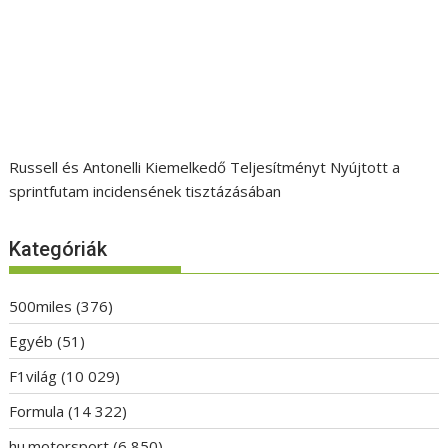
Russell és Antonelli Kiemelkedő Teljesítményt Nyújtott a
sprintfutam incidensének tisztázásában
Kategóriák
500miles
(376)
Egyéb
(51)
F1világ
(10 029)
Formula
(14 322)
hu.motorsport
(6 850)