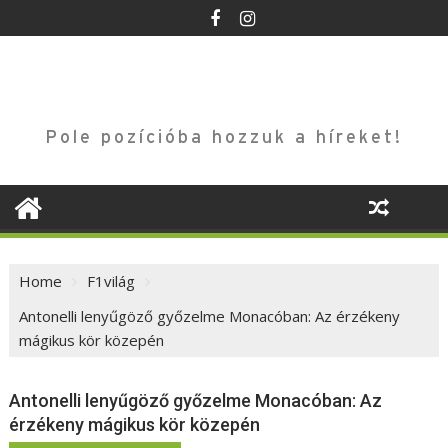
Skip
to
content
Pole pozícióba hozzuk a híreket!
Home
F1világ
Antonelli lenyűgöző győzelme Monacóban: Az érzékeny
mágikus kör közepén
Antonelli lenyűgöző győzelme Monacóban: Az
érzékeny mágikus kör közepén