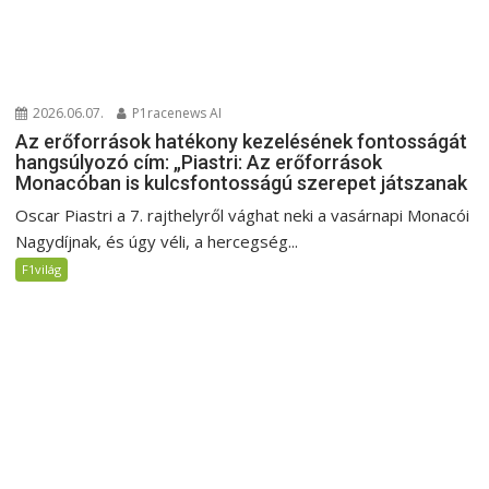
2026.06.07.
P1racenews AI
Az erőforrások hatékony kezelésének fontosságát
hangsúlyozó cím: „Piastri: Az erőforrások
Monacóban is kulcsfontosságú szerepet játszanak
Oscar Piastri a 7. rajthelyről vághat neki a vasárnapi Monacói
Nagydíjnak, és úgy véli, a hercegség...
F1világ