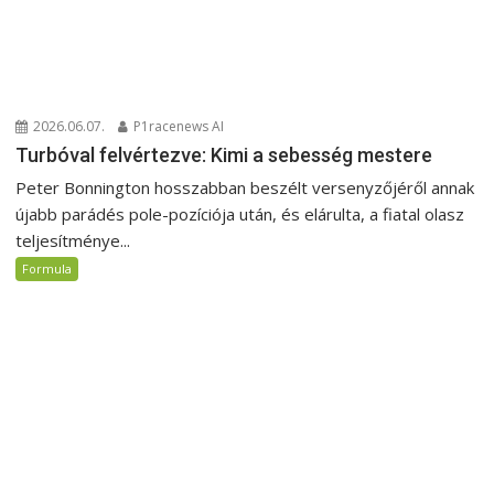
2026.06.07.
P1racenews AI
Turbóval felvértezve: Kimi a sebesség mestere
Peter Bonnington hosszabban beszélt versenyzőjéről annak
újabb parádés pole-pozíciója után, és elárulta, a fiatal olasz
teljesítménye...
Formula