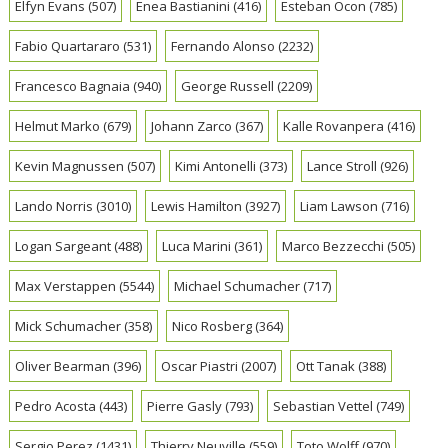
Elfyn Evans
(507)
Enea Bastianini
(416)
Esteban Ocon
(785)
Fabio Quartararo
(531)
Fernando Alonso
(2232)
Francesco Bagnaia
(940)
George Russell
(2209)
Helmut Marko
(679)
Johann Zarco
(367)
Kalle Rovanpera
(416)
Kevin Magnussen
(507)
Kimi Antonelli
(373)
Lance Stroll
(926)
Lando Norris
(3010)
Lewis Hamilton
(3927)
Liam Lawson
(716)
Logan Sargeant
(488)
Luca Marini
(361)
Marco Bezzecchi
(505)
Max Verstappen
(5544)
Michael Schumacher
(717)
Mick Schumacher
(358)
Nico Rosberg
(364)
Oliver Bearman
(396)
Oscar Piastri
(2007)
Ott Tanak
(388)
Pedro Acosta
(443)
Pierre Gasly
(793)
Sebastian Vettel
(749)
Sergio Perez
(1431)
Thierry Neuville
(559)
Toto Wolff
(970)