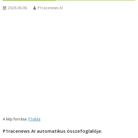
2026.06.06.
P1racenews AI
A kép forrása:
F1világ
P1racenews AI automatikus összefoglalója: