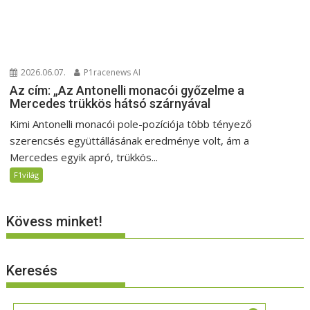
2026.06.07.
P1racenews AI
Az cím: „Az Antonelli monacói győzelme a
Mercedes trükkös hátsó szárnyával
Kimi Antonelli monacói pole-pozíciója több tényező
szerencsés együttállásának eredménye volt, ám a
Mercedes egyik apró, trükkös...
F1világ
Kövess minket!
Keresés