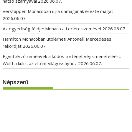
hátsó szárnyával
2026.06.07.
Verstappen Monacóban újra önmagának érezte magát
2026.06.07.
Az egyediség földje: Monaco a Leclerc szemével
2026.06.07.
Hamilton Monacóban utolérheti Antonelli Mercedeses
rekordját
2026.06.07.
Együttérző remények a ködös történet végkimeneteléért:
Wolff a kulcs az eltűnt világossághoz
2026.06.07.
Népszerű