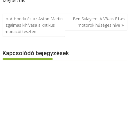
Megosztás
Bejegyzés
A Honda és az Aston Martin
Ben Sulayem: A V8-as F1-es
navigáció
izgalmas kihívása a kritikus
motorok hűséges híve
monacói teszten
Kapcsolódó bejegyzések