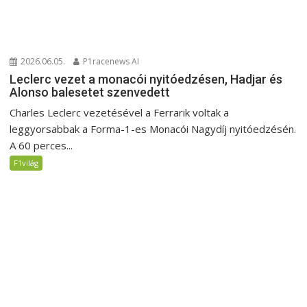
2026.06.05.
P1racenews AI
Leclerc vezet a monacói nyitóedzésen, Hadjar és
Alonso balesetet szenvedett
Charles Leclerc vezetésével a Ferrarik voltak a
leggyorsabbak a Forma-1-es Monacói Nagydíj nyitóedzésén.
A 60 perces...
F1világ