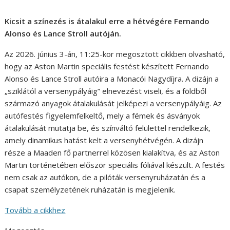
Kicsit a színezés is átalakul erre a hétvégére Fernando
Alonso és Lance Stroll autóján.
Az 2026. június 3-án, 11:25-kor megosztott cikkben olvasható,
hogy az Aston Martin speciális festést készített Fernando
Alonso és Lance Stroll autóira a Monacói Nagydíjra. A dizájn a
„sziklától a versenypályáig” elnevezést viseli, és a földből
származó anyagok átalakulását jelképezi a versenypályáig. Az
autófestés figyelemfelkeltő, mely a fémek és ásványok
átalakulását mutatja be, és színváltó felülettel rendelkezik,
amely dinamikus hatást kelt a versenyhétvégén. A dizájn
része a Maaden fő partnerrel közösen kialakítva, és az Aston
Martin történetében először speciális fóliával készült. A festés
nem csak az autókon, de a pilóták versenyruházatán és a
csapat személyzetének ruházatán is megjelenik.
Tovább a cikkhez