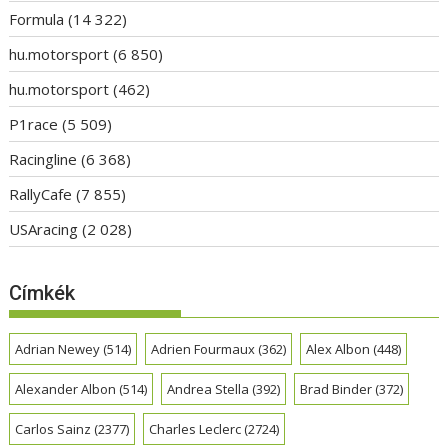
Formula
(14 322)
hu.motorsport
(6 850)
hu.motorsport
(462)
P1race
(5 509)
Racingline
(6 368)
RallyCafe
(7 855)
USAracing
(2 028)
Címkék
Adrian Newey
(514)
Adrien Fourmaux
(362)
Alex Albon
(448)
Alexander Albon
(514)
Andrea Stella
(392)
Brad Binder
(372)
Carlos Sainz
(2377)
Charles Leclerc
(2724)