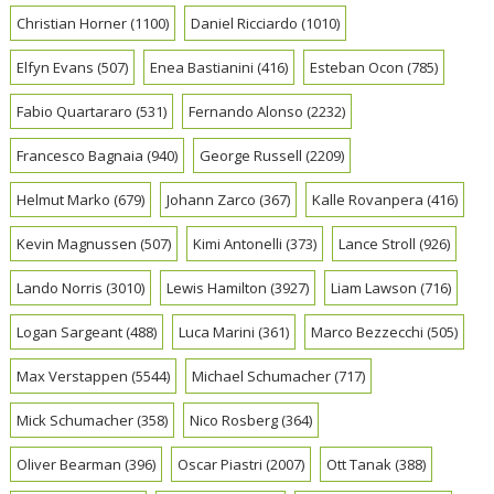
Christian Horner
(1100)
Daniel Ricciardo
(1010)
Elfyn Evans
(507)
Enea Bastianini
(416)
Esteban Ocon
(785)
Fabio Quartararo
(531)
Fernando Alonso
(2232)
Francesco Bagnaia
(940)
George Russell
(2209)
Helmut Marko
(679)
Johann Zarco
(367)
Kalle Rovanpera
(416)
Kevin Magnussen
(507)
Kimi Antonelli
(373)
Lance Stroll
(926)
Lando Norris
(3010)
Lewis Hamilton
(3927)
Liam Lawson
(716)
Logan Sargeant
(488)
Luca Marini
(361)
Marco Bezzecchi
(505)
Max Verstappen
(5544)
Michael Schumacher
(717)
Mick Schumacher
(358)
Nico Rosberg
(364)
Oliver Bearman
(396)
Oscar Piastri
(2007)
Ott Tanak
(388)