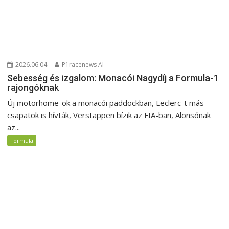
2026.06.04.
P1racenews AI
Sebesség és izgalom: Monacói Nagydíj a Formula-1
rajongóknak
Új motorhome-ok a monacói paddockban, Leclerc-t más
csapatok is hívták, Verstappen bízik az FIA-ban, Alonsónak
az...
Formula