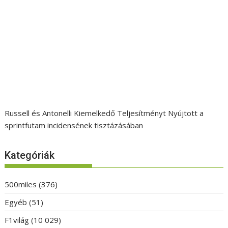
Russell és Antonelli Kiemelkedő Teljesítményt Nyújtott a
sprintfutam incidensének tisztázásában
Kategóriák
500miles
(376)
Egyéb
(51)
F1világ
(10 029)