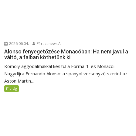
2026.06.04.
P1racenews AI
Alonso fenyegetőzése Monacóban: Ha nem javul a
váltó, a falban köthetünk ki
Komoly aggodalmakkal készül a Forma-1-es Monacói
Nagydíjra Fernando Alonso: a spanyol versenyző szerint az
Aston Martin...
F1világ