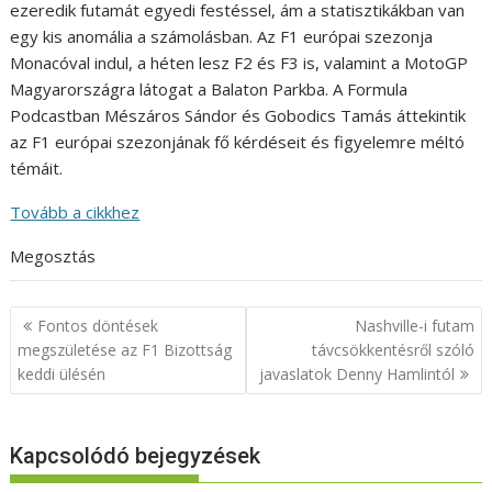
ezeredik futamát egyedi festéssel, ám a statisztikákban van
egy kis anomália a számolásban. Az F1 európai szezonja
Monacóval indul, a héten lesz F2 és F3 is, valamint a MotoGP
Magyarországra látogat a Balaton Parkba. A Formula
Podcastban Mészáros Sándor és Gobodics Tamás áttekintik
az F1 európai szezonjának fő kérdéseit és figyelemre méltó
témáit.
Tovább a cikkhez
Megosztás
Bejegyzés
Fontos döntések
Nashville-i futam
navigáció
megszületése az F1 Bizottság
távcsökkentésről szóló
keddi ülésén
javaslatok Denny Hamlintól
Kapcsolódó bejegyzések