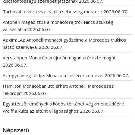
kulcsfontosságú szerepet játszanak
2026.06.07.
Turbóval felvértezve: Kimi a sebesség mestere
2026.06.07.
Antonelli magabiztos a monacói rajtról: Nincs szükség
varázslatra
2026.06.07.
Az cím: „Az Antonelli monacói győzelme a Mercedes trükkös
hátsó szárnyával
2026.06.07.
Verstappen Monacóban újra önmagának érezte magát
2026.06.07.
Az egyediség földje: Monaco a Leclerc szemével
2026.06.07.
Hamilton Monacóban utolérheti Antonelli Mercedeses
rekordját
2026.06.07.
Együttérző remények a ködös történet végkimeneteléért:
Wolff a kulcs az eltűnt világossághoz
2026.06.07.
Népszerű