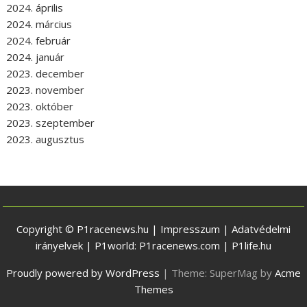
2024. április
2024. március
2024. február
2024. január
2023. december
2023. november
2023. október
2023. szeptember
2023. augusztus
Copyright © P1racenews.hu |
Impresszum
|
Adatvédelmi
irányelvek
| P1world:
P1racenews.com
|
P1life.hu
Proudly powered by WordPress
|
Theme: SuperMag by
Acme
Themes