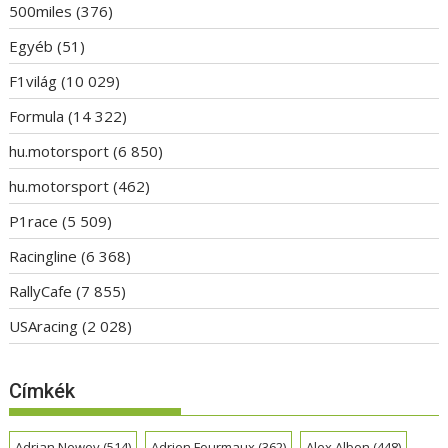
500miles
(376)
Egyéb
(51)
F1világ
(10 029)
Formula
(14 322)
hu.motorsport
(6 850)
hu.motorsport
(462)
P1race
(5 509)
Racingline
(6 368)
RallyCafe
(7 855)
USAracing
(2 028)
Címkék
Adrian Newey
(514)
Adrien Fourmaux
(362)
Alex Albon
(448)