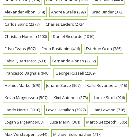
Alexander Albon
(514)
Andrea Stella
(392)
Brad Binder
(372)
Carlos Sainz
(2377)
Charles Leclerc
(2724)
Christian Horner
(1100)
Daniel Ricciardo
(1010)
Elfyn Evans
(507)
Enea Bastianini
(416)
Esteban Ocon
(785)
Fabio Quartararo
(531)
Fernando Alonso
(2232)
Francesco Bagnaia
(940)
George Russell
(2209)
Helmut Marko
(679)
Johann Zarco
(367)
Kalle Rovanpera
(416)
Kevin Magnussen
(507)
Kimi Antonelli
(373)
Lance Stroll
(926)
Lando Norris
(3010)
Lewis Hamilton
(3927)
Liam Lawson
(716)
Logan Sargeant
(488)
Luca Marini
(361)
Marco Bezzecchi
(505)
Max Verstappen
(5544)
Michael Schumacher
(717)