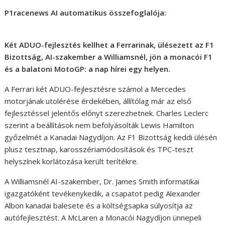
P1racenews AI automatikus összefoglalója:
Két ADUO-fejlesztés kellhet a Ferrarinak, ülésezett az F1
Bizottság, AI-szakember a Williamsnél, jön a monacói F1
és a balatoni MotoGP: a nap hírei egy helyen.
A Ferrari két ADUO-fejlesztésre számol a Mercedes
motorjának utolérése érdekében, állítólag már az első
fejlesztéssel jelentős előnyt szerezhetnek. Charles Leclerc
szerint a beállítások nem befolyásolták Lewis Hamilton
győzelmét a Kanadai Nagydíjon. Az F1 Bizottság keddi ülésén
plusz tesztnap, karosszériamódosítások és TPC-teszt
helyszínek korlátozása került terítékre.
A Williamsnél AI-szakember, Dr. James Smith informatikai
igazgatóként tevékenykedik, a csapatot pedig Alexander
Albon kanadai balesete és a költségsapka súlyosítja az
autófejlesztést. A McLaren a Monacói Nagydíjon ünnepeli