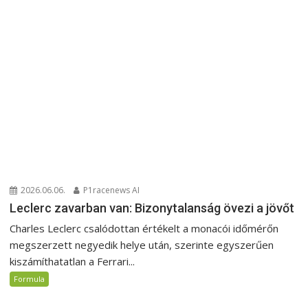
2026.06.06.
P1racenews AI
Leclerc zavarban van: Bizonytalanság övezi a jövőt
Charles Leclerc csalódottan értékelt a monacói időmérőn
megszerzett negyedik helye után, szerinte egyszerűen
kiszámíthatatlan a Ferrari...
Formula