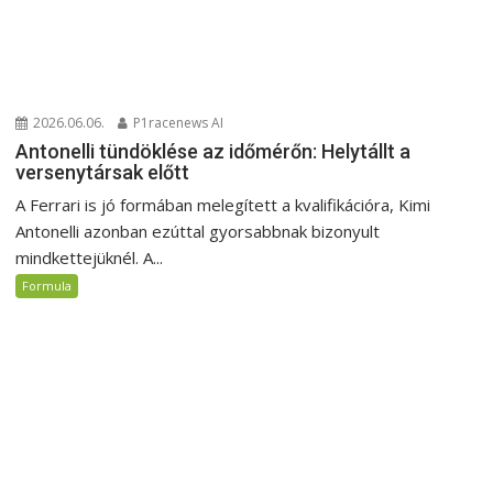
2026.06.06.
P1racenews AI
Antonelli tündöklése az időmérőn: Helytállt a
versenytársak előtt
A Ferrari is jó formában melegített a kvalifikációra, Kimi
Antonelli azonban ezúttal gyorsabbnak bizonyult
mindkettejüknél. A...
Formula