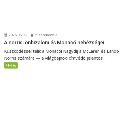
2026.06.06.
P1racenews AI
A norrisi önbizalom és Monacó nehézségei
Küszködéssel telik a Monacói Nagydíj a McLaren és Lando
Norris számára — a világbajnoki címvédő jelentős...
F1világ