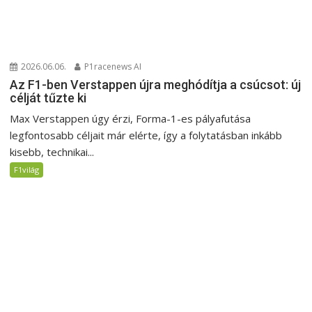
2026.06.06.
P1racenews AI
Az F1-ben Verstappen újra meghódítja a csúcsot: új
célját tűzte ki
Max Verstappen úgy érzi, Forma-1-es pályafutása
legfontosabb céljait már elérte, így a folytatásban inkább
kisebb, technikai...
F1világ