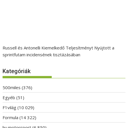
Russell és Antonelli Kiemelkedő Teljesítményt Nyújtott a
sprintfutam incidensének tisztázásában
Kategóriák
500miles
(376)
Egyéb
(51)
F1világ
(10 029)
Formula
(14 322)
hu.motorsport
(6 850)