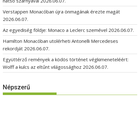
hátsó szárnyával
2026.06.07.
Verstappen Monacóban újra önmagának érezte magát
2026.06.07.
Az egyediség földje: Monaco a Leclerc szemével
2026.06.07.
Hamilton Monacóban utolérheti Antonelli Mercedeses
rekordját
2026.06.07.
Együttérző remények a ködös történet végkimeneteléért:
Wolff a kulcs az eltűnt világossághoz
2026.06.07.
Népszerű