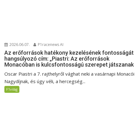
2026.06.07.
P1racenews AI
Az erőforrások hatékony kezelésének fontosságát
hangsúlyozó cím: „Piastri: Az erőforrások
Monacóban is kulcsfontosságú szerepet játszanak
Oscar Piastri a 7. rajthelyről vághat neki a vasárnapi Monacói
Nagydíjnak, és úgy véli, a hercegség...
F1világ