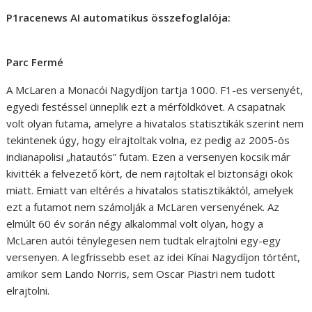
P1racenews AI automatikus összefoglalója:
Parc Fermé
A McLaren a Monacói Nagydíjon tartja 1000. F1-es versenyét,
egyedi festéssel ünneplik ezt a mérföldkövet. A csapatnak
volt olyan futama, amelyre a hivatalos statisztikák szerint nem
tekintenek úgy, hogy elrajtoltak volna, ez pedig az 2005-ös
indianapolisi „hatautós” futam. Ezen a versenyen kocsik már
kivitték a felvezető kört, de nem rajtoltak el biztonsági okok
miatt. Emiatt van eltérés a hivatalos statisztikáktól, amelyek
ezt a futamot nem számolják a McLaren versenyének. Az
elmúlt 60 év során négy alkalommal volt olyan, hogy a
McLaren autói ténylegesen nem tudtak elrajtolni egy-egy
versenyen. A legfrissebb eset az idei Kínai Nagydíjon történt,
amikor sem Lando Norris, sem Oscar Piastri nem tudott
elrajtolni.