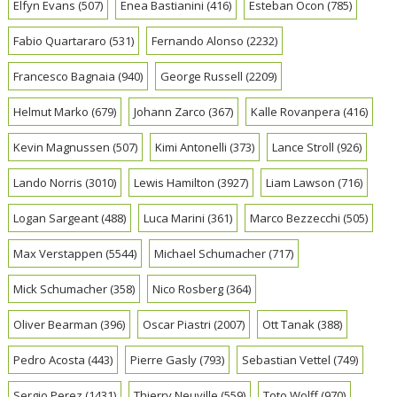
Elfyn Evans
(507)
Enea Bastianini
(416)
Esteban Ocon
(785)
Fabio Quartararo
(531)
Fernando Alonso
(2232)
Francesco Bagnaia
(940)
George Russell
(2209)
Helmut Marko
(679)
Johann Zarco
(367)
Kalle Rovanpera
(416)
Kevin Magnussen
(507)
Kimi Antonelli
(373)
Lance Stroll
(926)
Lando Norris
(3010)
Lewis Hamilton
(3927)
Liam Lawson
(716)
Logan Sargeant
(488)
Luca Marini
(361)
Marco Bezzecchi
(505)
Max Verstappen
(5544)
Michael Schumacher
(717)
Mick Schumacher
(358)
Nico Rosberg
(364)
Oliver Bearman
(396)
Oscar Piastri
(2007)
Ott Tanak
(388)
Pedro Acosta
(443)
Pierre Gasly
(793)
Sebastian Vettel
(749)
Sergio Perez
(1431)
Thierry Neuville
(559)
Toto Wolff
(970)