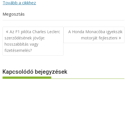
Tovább a cikkhez
Megosztás
Bejegyzés
Az F1 pilóta Charles Leclerc
A Honda Monacóba igyekszik
navigáció
szerződésének jövője:
motorját fejleszteni
hosszabbítás vagy
fizetésemelés?
Kapcsolódó bejegyzések