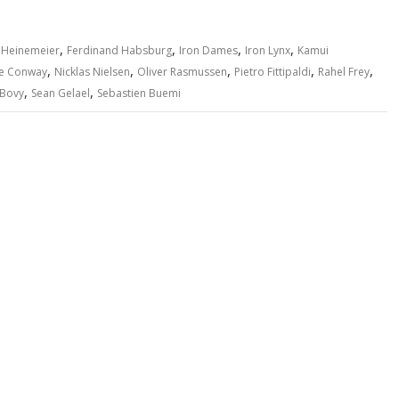
,
,
,
,
 Heinemeier
Ferdinand Habsburg
Iron Dames
Iron Lynx
Kamui
,
,
,
,
,
e Conway
Nicklas Nielsen
Oliver Rasmussen
Pietro Fittipaldi
Rahel Frey
,
,
 Bovy
Sean Gelael
Sebastien Buemi