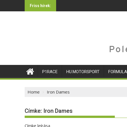
Skip
Friss hírek:
to
content
Pol
P1RACE
HU.MOTORSPORT
FORMULA
Home
Iron Dames
Címke:
Iron Dames
Címke leírása