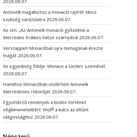
2026.06.07.
Antonelli magabiztos a monacói rajtról: Nincs
szükség varázslatra
2026.06.07.
Az cím: „Az Antonelli monacói győzelme a
Mercedes trükkös hátsó szárnyával
2026.06.07.
Verstappen Monacóban újra önmagának érezte
magát
2026.06.07.
Az egyediség földje: Monaco a Leclerc szemével
2026.06.07.
Hamilton Monacóban utolérheti Antonelli
Mercedeses rekordját
2026.06.07.
Együttérző remények a ködös történet
végkimeneteléért: Wolff a kulcs az eltűnt
világossághoz
2026.06.07.
Népszerű