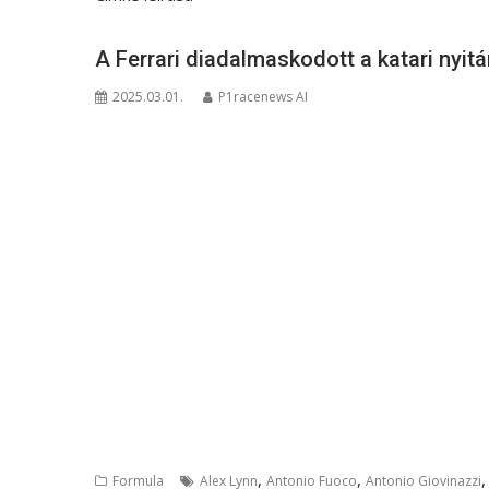
A Ferrari diadalmaskodott a katari nyi
2025.03.01.
P1racenews AI
,
,
Formula
Alex Lynn
Antonio Fuoco
Antonio Giovinazzi