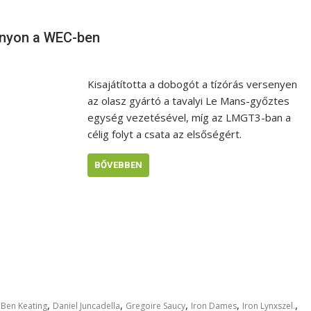
tányon a WEC-ben
Kisajátította a dobogót a tízórás versenyen
az olasz gyártó a tavalyi Le Mans-győztes
egység vezetésével, míg az LMGT3-ban a
célig folyt a csata az elsőségért.
BŐVEBBEN
,
,
,
,
,
,
Ben Keating
Daniel Juncadella
Gregoire Saucy
Iron Dames
Iron Lynxszel.