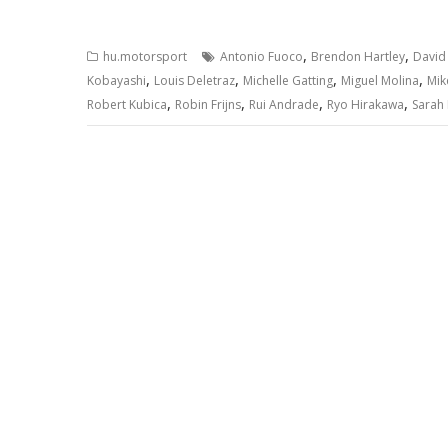
,
,
hu.motorsport
Antonio Fuoco
Brendon Hartley
David
,
,
,
,
Kobayashi
Louis Deletraz
Michelle Gatting
Miguel Molina
Mik
,
,
,
,
Robert Kubica
Robin Frijns
Rui Andrade
Ryo Hirakawa
Sarah