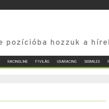
e pozícióba hozzuk a híre
RACINGLINE
F1VILÁG
USARACING
500MILES