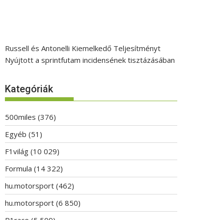
Russell és Antonelli Kiemelkedő Teljesítményt
Nyújtott a sprintfutam incidensének tisztázásában
Kategóriák
500miles
(376)
Egyéb
(51)
F1világ
(10 029)
Formula
(14 322)
hu.motorsport
(462)
hu.motorsport
(6 850)
P1race
(5 509)