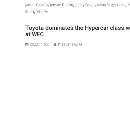
,
,
,
,
James Calado
Jenson Button
Jonny Edgar
Kevin Magnussen
M
,
Rossi
Yifei Ye
Toyota dominates the Hypercar class wh
at WEC
2023.11.05.
P1racenews AI