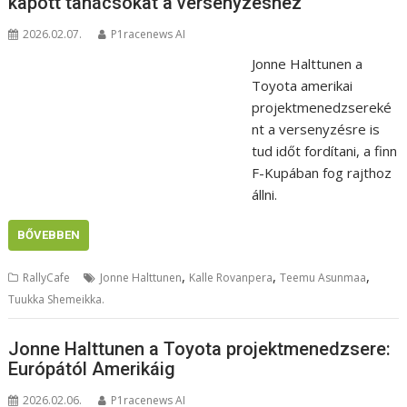
kapott tanácsokat a versenyzéshez
2026.02.07.
P1racenews AI
Jonne Halttunen a
Toyota amerikai
projektmenedzsereké
nt a versenyzésre is
tud időt fordítani, a finn
F-Kupában fog rajthoz
állni.
BŐVEBBEN
,
,
,
RallyCafe
Jonne Halttunen
Kalle Rovanpera
Teemu Asunmaa
Tuukka Shemeikka.
Jonne Halttunen a Toyota projektmenedzsere:
Európától Amerikáig
2026.02.06.
P1racenews AI