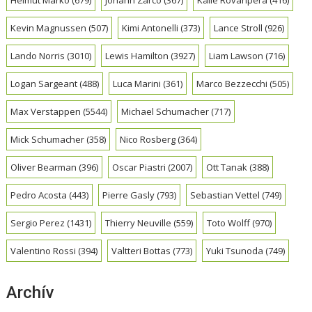
Helmut Marko
(679)
Johann Zarco
(367)
Kalle Rovanpera
(416)
Kevin Magnussen
(507)
Kimi Antonelli
(373)
Lance Stroll
(926)
Lando Norris
(3010)
Lewis Hamilton
(3927)
Liam Lawson
(716)
Logan Sargeant
(488)
Luca Marini
(361)
Marco Bezzecchi
(505)
Max Verstappen
(5544)
Michael Schumacher
(717)
Mick Schumacher
(358)
Nico Rosberg
(364)
Oliver Bearman
(396)
Oscar Piastri
(2007)
Ott Tanak
(388)
Pedro Acosta
(443)
Pierre Gasly
(793)
Sebastian Vettel
(749)
Sergio Perez
(1431)
Thierry Neuville
(559)
Toto Wolff
(970)
Valentino Rossi
(394)
Valtteri Bottas
(773)
Yuki Tsunoda
(749)
Archív