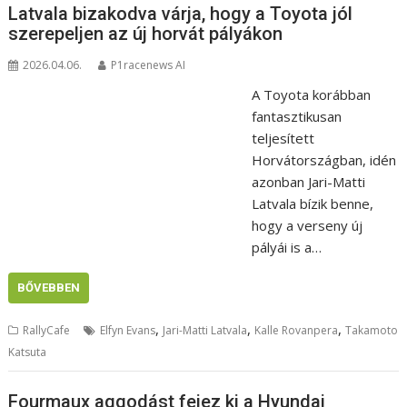
Latvala bizakodva várja, hogy a Toyota jól
szerepeljen az új horvát pályákon
2026.04.06.
P1racenews AI
A Toyota korábban
fantasztikusan
teljesített
Horvátországban, idén
azonban Jari-Matti
Latvala bízik benne,
hogy a verseny új
pályái is a…
BŐVEBBEN
,
,
,
RallyCafe
Elfyn Evans
Jari-Matti Latvala
Kalle Rovanpera
Takamoto
Katsuta
Fourmaux aggodást fejez ki a Hyundai