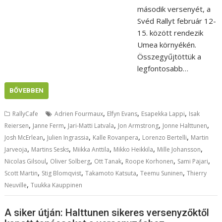
második versenyét, a
Svéd Rallyt február 12-
15. között rendezik
Umea környékén.
Összegyűjtöttük a
legfontosabb…
BŐVEBBEN
,
,
,
RallyCafe
Adrien Fourmaux
Elfyn Evans
Esapekka Lappi
Isak
,
,
,
,
,
Reiersen
Janne Ferm
Jari-Matti Latvala
Jon Armstrong
Jonne Halttunen
,
,
,
,
Josh McErlean
Julien Ingrassia
Kalle Rovanpera
Lorenzo Bertelli
Martin
,
,
,
,
,
Jarveoja
Martins Sesks
Miikka Anttila
Mikko Heikkila
Mille Johansson
,
,
,
,
,
Nicolas Gilsoul
Oliver Solberg
Ott Tanak
Roope Korhonen
Sami Pajari
,
,
,
,
Scott Martin
Stig Blomqvist
Takamoto Katsuta
Teemu Suninen
Thierry
,
Neuville
Tuukka Kauppinen
A siker útján: Halttunen sikeres versenyzőktől