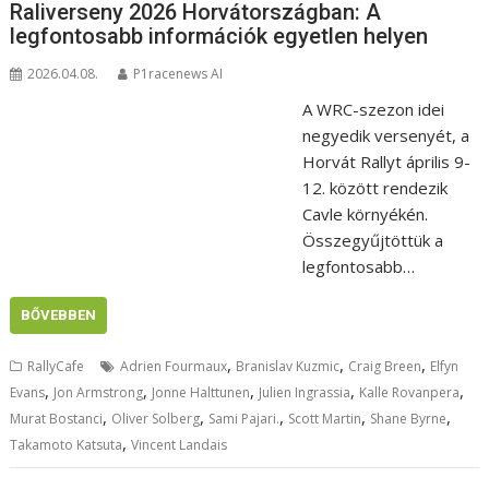
Raliverseny 2026 Horvátországban: A
legfontosabb információk egyetlen helyen
2026.04.08.
P1racenews AI
A WRC-szezon idei
negyedik versenyét, a
Horvát Rallyt április 9-
12. között rendezik
Cavle környékén.
Összegyűjtöttük a
legfontosabb…
BŐVEBBEN
,
,
,
RallyCafe
Adrien Fourmaux
Branislav Kuzmic
Craig Breen
Elfyn
,
,
,
,
,
Evans
Jon Armstrong
Jonne Halttunen
Julien Ingrassia
Kalle Rovanpera
,
,
,
,
,
Murat Bostanci
Oliver Solberg
Sami Pajari.
Scott Martin
Shane Byrne
,
Takamoto Katsuta
Vincent Landais