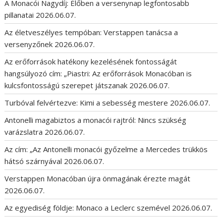
A Monacói Nagydíj: Élőben a versenynap legfontosabb
pillanatai
2026.06.07.
Az életveszélyes tempóban: Verstappen tanácsa a
versenyzőnek
2026.06.07.
Az erőforrások hatékony kezelésének fontosságát
hangsúlyozó cím: „Piastri: Az erőforrások Monacóban is
kulcsfontosságú szerepet játszanak
2026.06.07.
Turbóval felvértezve: Kimi a sebesség mestere
2026.06.07.
Antonelli magabiztos a monacói rajtról: Nincs szükség
varázslatra
2026.06.07.
Az cím: „Az Antonelli monacói győzelme a Mercedes trükkös
hátsó szárnyával
2026.06.07.
Verstappen Monacóban újra önmagának érezte magát
2026.06.07.
Az egyediség földje: Monaco a Leclerc szemével
2026.06.07.