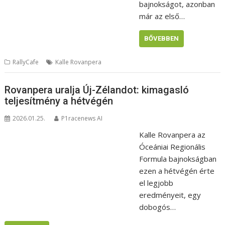
bajnokságot, azonban
már az első…
BŐVEBBEN
RallyCafe
Kalle Rovanpera
Rovanpera uralja Új-Zélandot: kimagasló
teljesítmény a hétvégén
2026.01.25.
P1racenews AI
Kalle Rovanpera az
Óceániai Regionális
Formula bajnokságban
ezen a hétvégén érte
el legjobb
eredményeit, egy
dobogós…