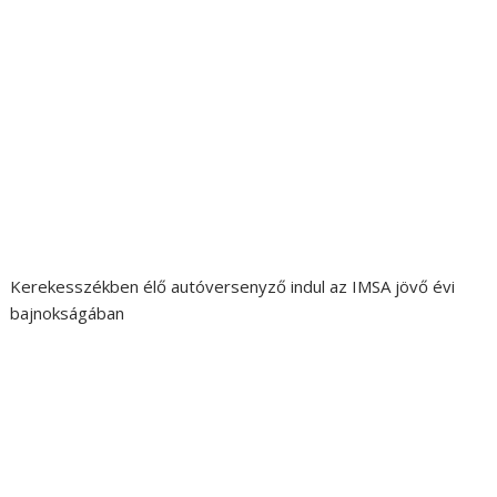
Kerekesszékben élő autóversenyző indul az IMSA jövő évi
bajnokságában