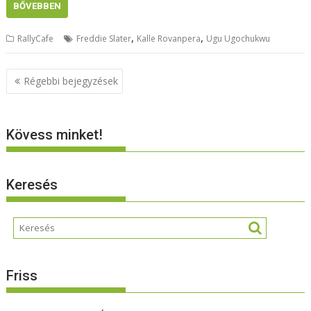
BŐVEBBEN
,
,
RallyCafe
Freddie Slater
Kalle Rovanpera
Ugu Ugochukwu
Bejegyzés
Régebbi bejegyzések
navigáció
Kövess minket!
Keresés
Friss