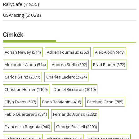
RallyCafe
(7 855)
USAracing
(2 028)
Címkék
Adrian Newey
(514)
Adrien Fourmaux
(362)
Alex Albon
(448)
Alexander Albon
(514)
Andrea Stella
(392)
Brad Binder
(372)
Carlos Sainz
(2377)
Charles Leclerc
(2724)
Christian Horner
(1100)
Daniel Ricciardo
(1010)
Elfyn Evans
(507)
Enea Bastianini
(416)
Esteban Ocon
(785)
Fabio Quartararo
(531)
Fernando Alonso
(2232)
Francesco Bagnaia
(940)
George Russell
(2209)