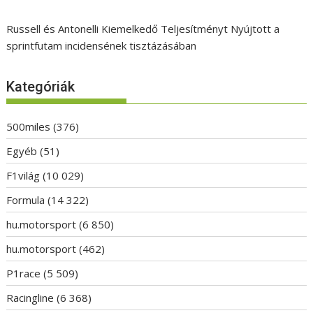
Russell és Antonelli Kiemelkedő Teljesítményt Nyújtott a
sprintfutam incidensének tisztázásában
Kategóriák
500miles
(376)
Egyéb
(51)
F1világ
(10 029)
Formula
(14 322)
hu.motorsport
(6 850)
hu.motorsport
(462)
P1race
(5 509)
Racingline
(6 368)