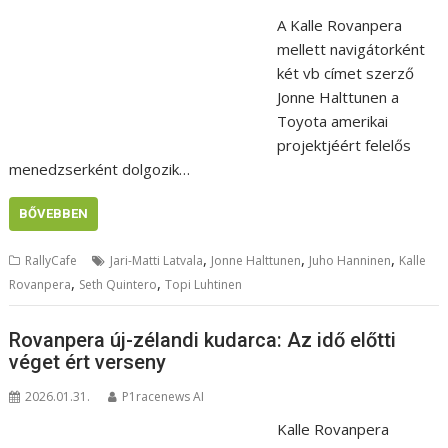
A Kalle Rovanpera
mellett navigátorként
két vb címet szerző
Jonne Halttunen a
Toyota amerikai
projektjéért felelős
menedzserként dolgozik…
BŐVEBBEN
,
,
,
RallyCafe
Jari-Matti Latvala
Jonne Halttunen
Juho Hanninen
Kalle
,
,
Rovanpera
Seth Quintero
Topi Luhtinen
Rovanpera új-zélandi kudarca: Az idő előtti
véget ért verseny
2026.01.31.
P1racenews AI
Kalle Rovanpera