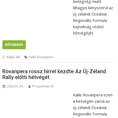
betegség miatt
kihagyni kényszerül az
új-zélandi Óceániai
Regionális Formula
bajnokság utolsó
hétvégéjét.
BŐVEBBEN
RallyCafe
Kalle Rovanpera
Rovanpera rossz hírrel kezdte Az Új-Zéland
Rally előtti hétvégét
2026.01.30.
P1racenews AI
Kalle Rovanpera ezen
a hétvégén zárná az
új-zélandi Óceániai
Regionális Formula