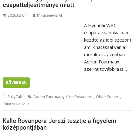
csapatteljesítménye miatt
2026.03.04.
P1racenews AI
A Hyundai WRC
csapata csapnivalóan
kezdte az idei szezont,
ami kihatással van a
morálra is, azonban
Adrien Fourmaux
szerint továbbra is…
BŐVEBBEN
,
,
,
RallyCafe
Adrien Fourmaux
Kalle Rovanpera
Oliver Solberg
Thierry Neuville
Kalle Rovanpera Jerezi tesztje a figyelem
középpontjában