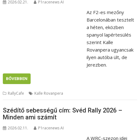
2026.02.21.
P1racenews AI
Az F2-es mezőny
Barcelonában tesztelt
a héten, eközben
spanyol lapértesülés
szerint Kalle
Rovanpera ugyancsak
ilyen autóba ült, de
Jerezben.
BŐVEBBEN
RallyCafe
Kalle Rovanpera
Szédítő sebességű cím: Svéd Rally 2026 –
Minden ami számít
2026.02.11.
P1racenews AI
A WRC-szezon idei