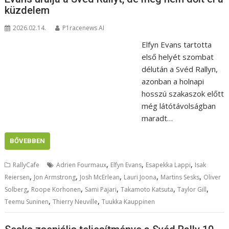
küzdelem
2026.02.14.
P1racenews AI
Elfyn Evans tartotta
első helyét szombat
délután a Svéd Rallyn,
azonban a holnapi
hosszú szakaszok előtt
még látótávolságban
maradt…
BŐVEBBEN
,
,
,
RallyCafe
Adrien Fourmaux
Elfyn Evans
Esapekka Lappi
Isak
,
,
,
,
,
Reiersen
Jon Armstrong
Josh McErlean
Lauri Joona
Martins Sesks
Oliver
,
,
,
,
,
Solberg
Roope Korhonen
Sami Pajari
Takamoto Katsuta
Taylor Gill
,
,
Teemu Suninen
Thierry Neuville
Tuukka Kauppinen