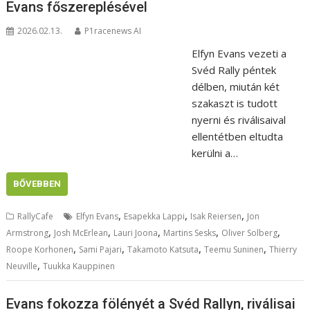
Evans főszereplésével
2026.02.13.
P1racenews AI
Elfyn Evans vezeti a
Svéd Rally péntek
délben, miután két
szakaszt is tudott
nyerni és riválisaival
ellentétben eltudta
kerülni a…
BŐVEBBEN
,
,
,
RallyCafe
Elfyn Evans
Esapekka Lappi
Isak Reiersen
Jon
,
,
,
,
,
Armstrong
Josh McErlean
Lauri Joona
Martins Sesks
Oliver Solberg
,
,
,
,
Roope Korhonen
Sami Pajari
Takamoto Katsuta
Teemu Suninen
Thierry
,
Neuville
Tuukka Kauppinen
Evans fokozza fölényét a Svéd Rallyn, riválisai