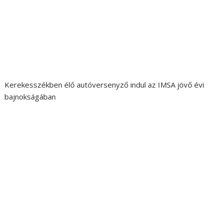
Kerekesszékben élő autóversenyző indul az IMSA jövő évi
bajnokságában