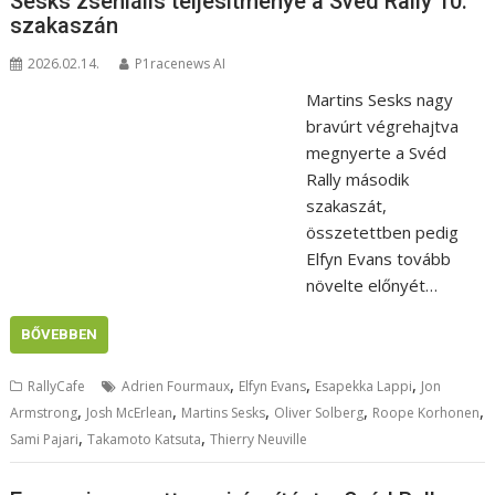
Sesks zseniális teljesítménye a Svéd Rally 10.
szakaszán
2026.02.14.
P1racenews AI
Martins Sesks nagy
bravúrt végrehajtva
megnyerte a Svéd
Rally második
szakaszát,
összetettben pedig
Elfyn Evans tovább
növelte előnyét…
BŐVEBBEN
,
,
,
RallyCafe
Adrien Fourmaux
Elfyn Evans
Esapekka Lappi
Jon
,
,
,
,
,
Armstrong
Josh McErlean
Martins Sesks
Oliver Solberg
Roope Korhonen
,
,
Sami Pajari
Takamoto Katsuta
Thierry Neuville