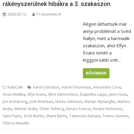
rákényszerülnek hibákra a 3. szakaszon
2026.02.13.
P1racenews AI
Régen láthattunk már
annyi problémát a Svéd
Rallyn, mint a harmadik
szakaszon, ahol Elfyn
Evans ismét a
leggyorsabb volt…
BŐVEBBEN
,
,
,
RallyCafe
Aaron Johnston
Adrien Fourmaux
Alexandre Coria
,
,
,
,
,
Anssi Viinikka
Elfyn Evans
Elliot Edmondson
Esapekka Lappi
Janni Hussi
,
,
,
,
Jon Armstrong
Josh McErlean
Marko Salminen
Martijn Wydaeghe
Martins
,
,
,
,
,
Sesks
Martisn Sesks
Oliver Solberg
Renars Francis
Roope Korhonen
,
,
,
,
,
Sami Pajari
Scott Martin
Shane Byrne
Takamoto Katsuta
Teemu Suninen
Thierry Neuville