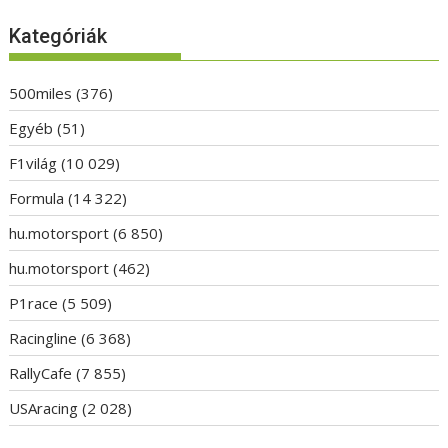
Kategóriák
500miles
(376)
Egyéb
(51)
F1világ
(10 029)
Formula
(14 322)
hu.motorsport
(6 850)
hu.motorsport
(462)
P1race
(5 509)
Racingline
(6 368)
RallyCafe
(7 855)
USAracing
(2 028)