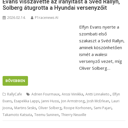
Evans visszavette az irányítást a Svéd Rallyn,
Solberg átugrotta a Hyundai versenyzőit
2026.02.14.
P1racenews AI
Elfyn Evans nyerte a
szombati első
szakaszt a Svéd Rallyn,
aminek köszönhetően
ismét a walesi
versenyző vezet, míg
Oliver Solberg…
BŐVEBBEN
,
,
,
RallyCafe
Adrien Fourmaux
Anssi Viinikka
Antti Linnaketo.
Elfyn
,
,
,
,
,
Evans
Esapekka Lappi
Janni Hussi
Jon Armstrong
Josh McErlean
Lauri
,
,
,
,
,
Joona
Martins Sesks
Oliver Solberg
Roope Korhonen
Sami Pajari
,
,
Takamoto Katsuta
Teemu Suninen
Thierry Neuville