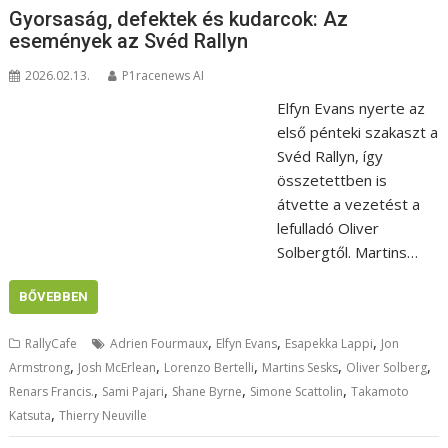
Gyorsaság, defektek és kudarcok: Az
események az Svéd Rallyn
2026.02.13.
P1racenews AI
Elfyn Evans nyerte az
első pénteki szakaszt a
Svéd Rallyn, így
összetettben is
átvette a vezetést a
lefulladó Oliver
Solbergtől. Martins…
BŐVEBBEN
,
,
,
RallyCafe
Adrien Fourmaux
Elfyn Evans
Esapekka Lappi
Jon
,
,
,
,
,
Armstrong
Josh McErlean
Lorenzo Bertelli
Martins Sesks
Oliver Solberg
,
,
,
,
Renars Francis.
Sami Pajari
Shane Byrne
Simone Scattolin
Takamoto
,
Katsuta
Thierry Neuville