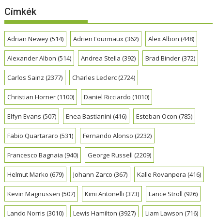
Címkék
Adrian Newey
(514)
Adrien Fourmaux
(362)
Alex Albon
(448)
Alexander Albon
(514)
Andrea Stella
(392)
Brad Binder
(372)
Carlos Sainz
(2377)
Charles Leclerc
(2724)
Christian Horner
(1100)
Daniel Ricciardo
(1010)
Elfyn Evans
(507)
Enea Bastianini
(416)
Esteban Ocon
(785)
Fabio Quartararo
(531)
Fernando Alonso
(2232)
Francesco Bagnaia
(940)
George Russell
(2209)
Helmut Marko
(679)
Johann Zarco
(367)
Kalle Rovanpera
(416)
Kevin Magnussen
(507)
Kimi Antonelli
(373)
Lance Stroll
(926)
Lando Norris
(3010)
Lewis Hamilton
(3927)
Liam Lawson
(716)