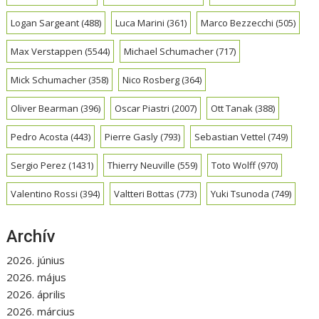
Logan Sargeant
(488)
Luca Marini
(361)
Marco Bezzecchi
(505)
Max Verstappen
(5544)
Michael Schumacher
(717)
Mick Schumacher
(358)
Nico Rosberg
(364)
Oliver Bearman
(396)
Oscar Piastri
(2007)
Ott Tanak
(388)
Pedro Acosta
(443)
Pierre Gasly
(793)
Sebastian Vettel
(749)
Sergio Perez
(1431)
Thierry Neuville
(559)
Toto Wolff
(970)
Valentino Rossi
(394)
Valtteri Bottas
(773)
Yuki Tsunoda
(749)
Archív
2026. június
2026. május
2026. április
2026. március