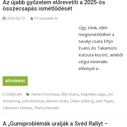
Az újabb győzelem előrevetíti a 2025-ös
összecsapás ismétlődését
2026.02.13.
P1racenews AI
Úgy tűnik, idén
megismétlődhet a
tavalyi csata Elfyn
Evans és Takamoto
Katsuta között, amiből
végül minimális
előnnyel a…
BŐVEBBEN
,
,
,
RallyCafe
Adrien Fourmaux
Elfyn Evans
Esapekka Lappi
Jon
,
,
,
,
,
Armstrong
Josh McErlean
Martins Sesks
Oliver Solberg
Sami Pajari
,
Takamoto Katsuta
Thierry Neuville
A „Gumiproblémák uralják a Svéd Rallyt –