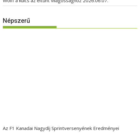
Wolff a kulcs az eltűnt világossághoz
2026.06.07.
Népszerű
Az F1 Kanadai Nagydíj Sprintversenyének Eredményei