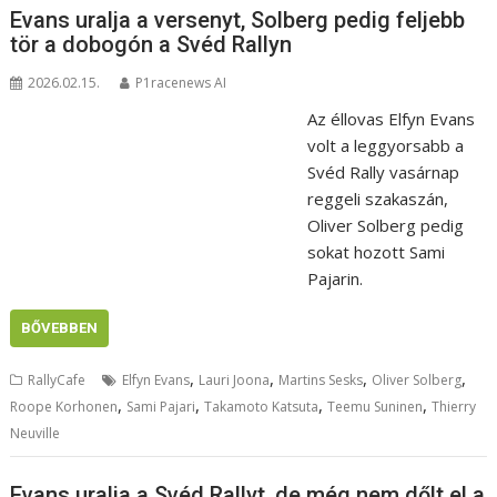
Evans uralja a versenyt, Solberg pedig feljebb
tör a dobogón a Svéd Rallyn
2026.02.15.
P1racenews AI
Az éllovas Elfyn Evans
volt a leggyorsabb a
Svéd Rally vasárnap
reggeli szakaszán,
Oliver Solberg pedig
sokat hozott Sami
Pajarin.
BŐVEBBEN
,
,
,
,
RallyCafe
Elfyn Evans
Lauri Joona
Martins Sesks
Oliver Solberg
,
,
,
,
Roope Korhonen
Sami Pajari
Takamoto Katsuta
Teemu Suninen
Thierry
Neuville
Evans uralja a Svéd Rallyt, de még nem dőlt el a