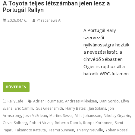
A Toyota teljes létszámban jelen lesz a
Portugál Rallyn
2026.04.16.
P1racenews AI
A Portugál Rally
szervezői
nyilvánosságra hozták
a nevezési listát, a
címvédő Sébastien
Ogier is rajthoz áll a
hatodik WRC-futamon.
BŐVEBBEN
,
,
,
RallyCafe
Adrien Fourmaux
Andreas Mikkelsen
Dani Sordo
Elfyn
,
,
,
,
,
Evans
Eric Camilli
Gus Greensmith
Harry Bates.
Jan Solans
Jon
,
,
,
,
,
Armstrong
Josh McErlean
Martins Sesks
Mille Johansson
Nikolay Gryazin
,
,
,
,
Oliver Solberg
Robert Virves
Roberto Daprá
Roope Korhonen
Sami
,
,
,
,
Pajari
Takamoto Katsuta
Teemu Suninen
Thierry Neuville
Yohan Rossel