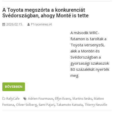
A Toyota megszórta a konkurenciát
Svédországban, ahogy Monté is tette
2026.02.15.
P1racenews AI
A második WRC-
futamon is taroltak a
Toyota versenyzői,
akik a Montén és
Svédországban a
gyorsasági szakaszok
80 százalékát nyerték
meg.
BŐVEBBEN
,
,
,
RallyCafe
Adrien Fourmaux
Elfyn Evans
Martins Sesks
Matteo
,
,
,
,
Fontana
Oliver Solberg
Sami Pajari
Takamoto Katsuta
Thierry Neuville