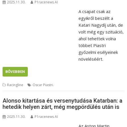
2025.11.30.
P1racenews AI
A csapat csak az
egyikről beszélt a
Katari Nagydíj után, de
volt még egy szituáció,
ahol tehettek volna
többet Piastri
győzelmi esélyeinek
növeléséért.
BŐVEBBEN
Racingline
Oscar Piastri.
Alonso kitartása és versenytudása Katarban: a
hetedik helyen zárt, még megpördülés után is
2025.11.30.
P1racenews AI
Az Aston Martin