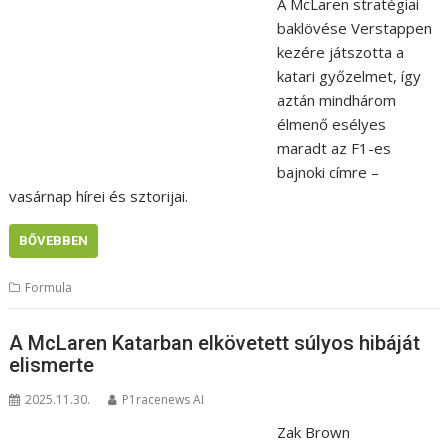
A McLaren stratégiai
baklövése Verstappen
kezére játszotta a
katari győzelmet, így
aztán mindhárom
élmenő esélyes
maradt az F1-es
bajnoki címre –
vasárnap hírei és sztorijai.
BŐVEBBEN
Formula
A McLaren Katarban elkövetett súlyos hibáját
elismerte
2025.11.30.
P1racenews AI
Zak Brown