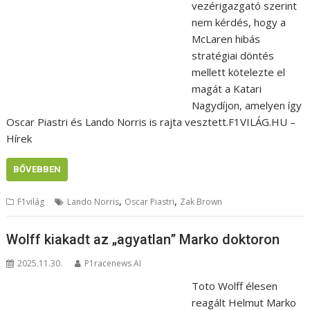
vezérigazgató szerint
nem kérdés, hogy a
McLaren hibás
stratégiai döntés
mellett kötelezte el
magát a Katari
Nagydíjon, amelyen így
Oscar Piastri és Lando Norris is rajta vesztett.F1VILÁG.HU –
Hírek
BŐVEBBEN
,
,
F1világ
Lando Norris
Oscar Piastri
Zak Brown
Wolff kiakadt az „agyatlan” Marko doktoron
2025.11.30.
P1racenews AI
Toto Wolff élesen
reagált Helmut Marko