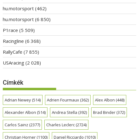
hu.motorsport
(462)
hu.motorsport
(6 850)
P1race
(5 509)
Racingline
(6 368)
RallyCafe
(7 855)
USAracing
(2 028)
Címkék
Adrian Newey
(514)
Adrien Fourmaux
(362)
Alex Albon
(448)
Alexander Albon
(514)
Andrea Stella
(392)
Brad Binder
(372)
Carlos Sainz
(2377)
Charles Leclerc
(2724)
Christian Horner
(1100)
Daniel Ricciardo
(1010)