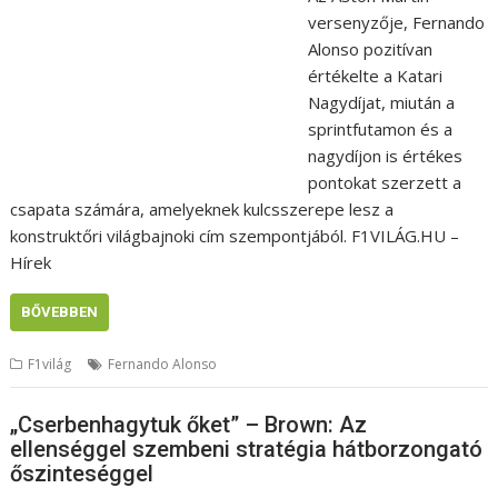
versenyzője, Fernando
Alonso pozitívan
értékelte a Katari
Nagydíjat, miután a
sprintfutamon és a
nagydíjon is értékes
pontokat szerzett a
csapata számára, amelyeknek kulcsszerepe lesz a
konstruktőri világbajnoki cím szempontjából. F1VILÁG.HU –
Hírek
BŐVEBBEN
F1világ
Fernando Alonso
„Cserbenhagytuk őket” – Brown: Az
ellenséggel szembeni stratégia hátborzongató
őszinteséggel