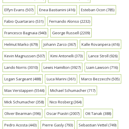
Elfyn Evans
(507)
Enea Bastianini
(416)
Esteban Ocon
(785)
Fabio Quartararo
(531)
Fernando Alonso
(2232)
Francesco Bagnaia
(940)
George Russell
(2209)
Helmut Marko
(679)
Johann Zarco
(367)
Kalle Rovanpera
(416)
Kevin Magnussen
(507)
Kimi Antonelli
(373)
Lance Stroll
(926)
Lando Norris
(3010)
Lewis Hamilton
(3927)
Liam Lawson
(716)
Logan Sargeant
(488)
Luca Marini
(361)
Marco Bezzecchi
(505)
Max Verstappen
(5544)
Michael Schumacher
(717)
Mick Schumacher
(358)
Nico Rosberg
(364)
Oliver Bearman
(396)
Oscar Piastri
(2007)
Ott Tanak
(388)
Pedro Acosta
(443)
Pierre Gasly
(793)
Sebastian Vettel
(749)