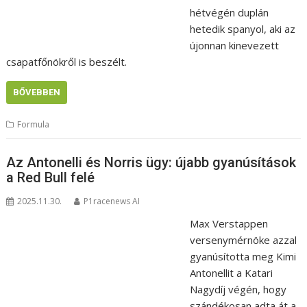
hétvégén duplán
hetedik spanyol, aki az
újonnan kinevezett
csapatfőnökről is beszélt.
BŐVEBBEN
Formula
Az Antonelli és Norris ügy: újabb gyanúsítások
a Red Bull felé
2025.11.30.
P1racenews AI
Max Verstappen
versenymérnöke azzal
gyanúsította meg Kimi
Antonellit a Katari
Nagydíj végén, hogy
szándékosan adta át a