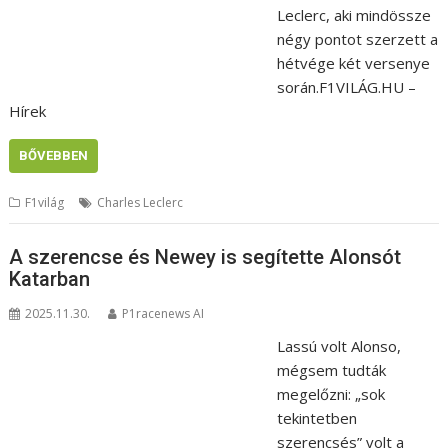
Leclerc, aki mindössze
négy pontot szerzett a
hétvége két versenye
során.F1VILÁG.HU –
Hírek
BŐVEBBEN
F1világ
Charles Leclerc
A szerencse és Newey is segítette Alonsót
Katarban
2025.11.30.
P1racenews AI
Lassú volt Alonso,
mégsem tudták
megelőzni: „sok
tekintetben
szerencsés” volt a