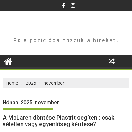
Skip
to
content
Pole pozícióba hozzuk a híreket!
Home
2025
november
Hónap:
2025. november
A McLaren döntése Piastrit segíteni: csak
véletlen vagy egyenlőség kérdése?