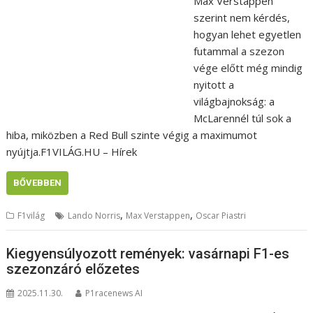
Max Verstappen
szerint nem kérdés,
hogyan lehet egyetlen
futammal a szezon
vége előtt még mindig
nyitott a
világbajnokság: a
McLarennél túl sok a
hiba, miközben a Red Bull szinte végig a maximumot
nyújtja.F1VILÁG.HU – Hírek
BŐVEBBEN
,
,
F1világ
Lando Norris
Max Verstappen
Oscar Piastri
Kiegyensúlyozott remények: vasárnapi F1-es
szezonzáró előzetes
2025.11.30.
P1racenews AI