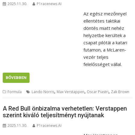
2025.11.30.
P1racenews AI
Az egész mezőnnyel
ellentétes taktikai
döntés miatt nehéz
helyzetbe kerültek a
csapat pilótái a katari
futamon, a McLaren-
vezér teljes
felelősséget vállal.
BŐVEBBEN
,
,
,
Formula
Lando Norris
Max Verstappen
Oscar Piastri
Zak Brown
A Red Bull önbizalma verhetetlen: Verstappen
szerint kiváló teljesítményt nyújtanak
2025.11.30.
P1racenews AI