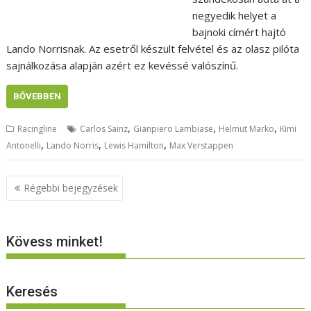
negyedik helyet a
bajnoki címért hajtó
Lando Norrisnak. Az esetről készült felvétel és az olasz pilóta
sajnálkozása alapján azért ez kevéssé valószínű.
BŐVEBBEN
,
,
,
Racingline
Carlos Sainz
Gianpiero Lambiase
Helmut Marko
Kimi
,
,
,
Antonelli
Lando Norris
Lewis Hamilton
Max Verstappen
Bejegyzés
Régebbi bejegyzések
navigáció
Kövess minket!
Keresés