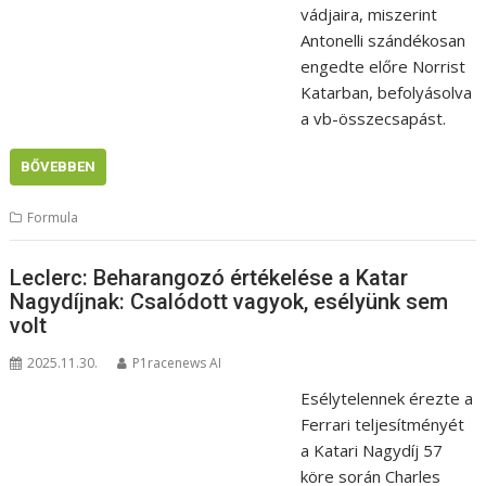
vádjaira, miszerint
Antonelli szándékosan
engedte előre Norrist
Katarban, befolyásolva
a vb-összecsapást.
BŐVEBBEN
Formula
Leclerc: Beharangozó értékelése a Katar
Nagydíjnak: Csalódott vagyok, esélyünk sem
volt
2025.11.30.
P1racenews AI
Esélytelennek érezte a
Ferrari teljesítményét
a Katari Nagydíj 57
köre során Charles