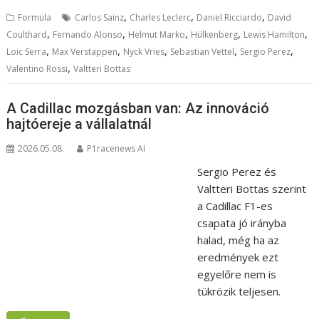
,
,
,
Formula
Carlos Sainz
Charles Leclerc
Daniel Ricciardo
David
,
,
,
,
,
Coulthard
Fernando Alonso
Helmut Marko
Hülkenberg
Lewis Hamilton
,
,
,
,
,
Loic Serra
Max Verstappen
Nyck Vries
Sebastian Vettel
Sergio Perez
,
Valentino Rossi
Valtteri Bottas
A Cadillac mozgásban van: Az innováció
hajtóereje a vállalatnál
2026.05.08.
P1racenews AI
Sergio Perez és
Valtteri Bottas szerint
a Cadillac F1-es
csapata jó irányba
halad, még ha az
eredmények ezt
egyelőre nem is
tükrözik teljesen.