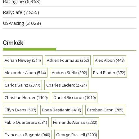
Racingline
(6 368)
RallyCafe
(7 855)
USAracing
(2 028)
Címkék
Adrian Newey
(514)
Adrien Fourmaux
(362)
Alex Albon
(448)
Alexander Albon
(514)
Andrea Stella
(392)
Brad Binder
(372)
Carlos Sainz
(2377)
Charles Leclerc
(2724)
Christian Horner
(1100)
Daniel Ricciardo
(1010)
Elfyn Evans
(507)
Enea Bastianini
(416)
Esteban Ocon
(785)
Fabio Quartararo
(531)
Fernando Alonso
(2232)
Francesco Bagnaia
(940)
George Russell
(2209)