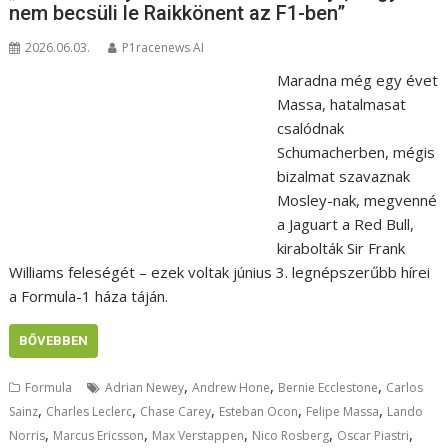
nem becsüli le Raikkönent az F1-ben”
2026.06.03.
P1racenews AI
Maradna még egy évet
Massa, hatalmasat
csalódnak
Schumacherben, mégis
bizalmat szavaznak
Mosley-nak, megvenné
a Jaguart a Red Bull,
kirabolták Sir Frank
Williams feleségét – ezek voltak június 3. legnépszerűbb hírei
a Formula-1 háza táján.
BŐVEBBEN
,
,
,
Formula
Adrian Newey
Andrew Hone
Bernie Ecclestone
Carlos
,
,
,
,
,
Sainz
Charles Leclerc
Chase Carey
Esteban Ocon
Felipe Massa
Lando
,
,
,
,
,
Norris
Marcus Ericsson
Max Verstappen
Nico Rosberg
Oscar Piastri