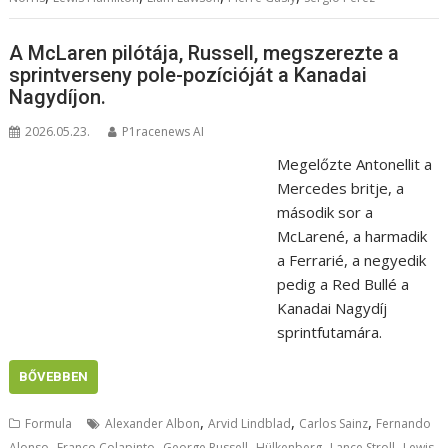
A McLaren pilótája, Russell, megszerezte a
sprintverseny pole-pozícióját a Kanadai
Nagydíjon.
2026.05.23.
P1racenews AI
Megelőzte Antonellit a
Mercedes britje, a
második sor a
McLarené, a harmadik
a Ferrarié, a negyedik
pedig a Red Bullé a
Kanadai Nagydíj
sprintfutamára.
BŐVEBBEN
,
,
,
Formula
Alexander Albon
Arvid Lindblad
Carlos Sainz
Fernando
,
,
,
,
,
Alonso
Franco Colapinto
George Russell
Hülkenberg
Lance Stroll
Lewis