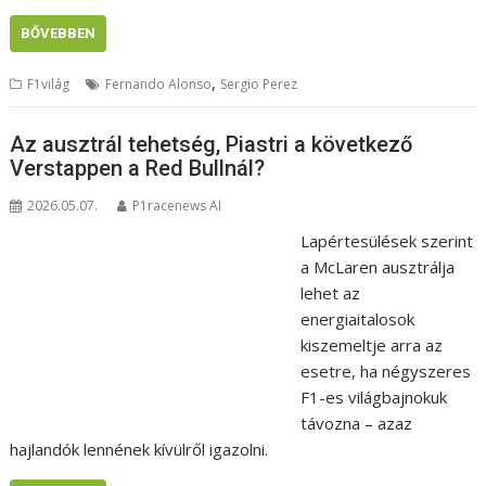
BŐVEBBEN
,
F1világ
Fernando Alonso
Sergio Perez
Az ausztrál tehetség, Piastri a következő
Verstappen a Red Bullnál?
2026.05.07.
P1racenews AI
Lapértesülések szerint
a McLaren ausztrálja
lehet az
energiaitalosok
kiszemeltje arra az
esetre, ha négyszeres
F1-es világbajnokuk
távozna – azaz
hajlandók lennének kívülről igazolni.