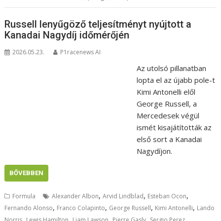
Russell lenyűgöző teljesítményt nyújtott a
Kanadai Nagydíj időmérőjén
2026.05.23.
P1racenews AI
Az utolsó pillanatban
lopta el az újabb pole-t
Kimi Antonelli elől
George Russell, a
Mercedesek végül
ismét kisajátították az
első sort a Kanadai
Nagydíjon.
BŐVEBBEN
,
,
,
Formula
Alexander Albon
Arvid Lindblad
Esteban Ocon
,
,
,
,
Fernando Alonso
Franco Colapinto
George Russell
Kimi Antonelli
Lando
,
,
,
,
Norris
Lewis Hamilton
Liam Lawson
Pierre Gasly
Sergio Perez