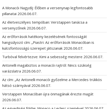
A Monacói Nagydíj: Élőben a versenynap legfontosabb
pillanatai
2026.06.07.
Az életveszélyes tempóban: Verstappen tanácsa a
versenyzőnek
2026.06.07.
Az erőforrások hatékony kezelésének fontosságát
hangsúlyozó cím: „Piastri: Az erőforrások Monacóban is
kulcsfontosságú szerepet játszanak
2026.06.07.
Turbóval felvértezve: Kimi a sebesség mestere
2026.06.07.
Antonelli magabiztos a monacói rajtról: Nincs szükség
varázslatra
2026.06.07.
Az cím: „Az Antonelli monacói győzelme a Mercedes trükkös
hátsó szárnyával
2026.06.07.
Verstappen Monacóban újra önmagának érezte magát
2026.06.07.
Az egyediség földje: Monaco a Leclerc szemével
2026.06.07.