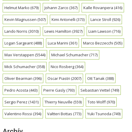
Helmut Marko
(679)
Johann Zarco
(367)
Kalle Rovanpera
(416)
Kevin Magnussen
(507)
Kimi Antonelli
(373)
Lance Stroll
(926)
Lando Norris
(3010)
Lewis Hamilton
(3927)
Liam Lawson
(716)
Logan Sargeant
(488)
Luca Marini
(361)
Marco Bezzecchi
(505)
Max Verstappen
(5544)
Michael Schumacher
(717)
Mick Schumacher
(358)
Nico Rosberg
(364)
Oliver Bearman
(396)
Oscar Piastri
(2007)
Ott Tanak
(388)
Pedro Acosta
(443)
Pierre Gasly
(793)
Sebastian Vettel
(749)
Sergio Perez
(1431)
Thierry Neuville
(559)
Toto Wolff
(970)
Valentino Rossi
(394)
Valtteri Bottas
(773)
Yuki Tsunoda
(749)
Archív