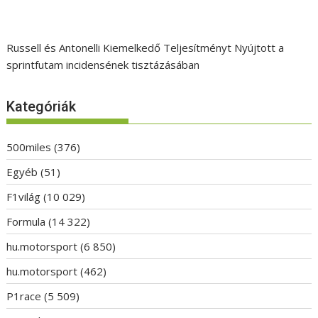
Russell és Antonelli Kiemelkedő Teljesítményt Nyújtott a
sprintfutam incidensének tisztázásában
Kategóriák
500miles
(376)
Egyéb
(51)
F1világ
(10 029)
Formula
(14 322)
hu.motorsport
(6 850)
hu.motorsport
(462)
P1race
(5 509)