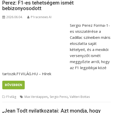
Perez: F1-es tehetségem ismét
bebizonyosodott
2026.06.04.
P1racenews AI
Sergio Perez Forma-1-
es visszatérése a
Cadillac színeiben máris
eloszlatta saját
kételyeit, és a mexikói
versenyzőt ismét
meggyőzte arról, hogy
az F1 legjobbjai közé
tartozik.F1VILÁG.HU – Hírek
BŐVEBBEN
,
,
F1világ
Max Verstappen
Sergio Perez
Valtteri Bottas
„Jean Todt nyilatkozatai: Azt mondja, hogy