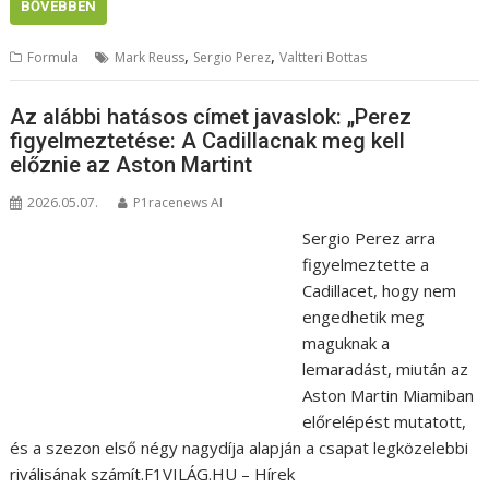
BŐVEBBEN
,
,
Formula
Mark Reuss
Sergio Perez
Valtteri Bottas
Az alábbi hatásos címet javaslok: „Perez
figyelmeztetése: A Cadillacnak meg kell
előznie az Aston Martint
2026.05.07.
P1racenews AI
Sergio Perez arra
figyelmeztette a
Cadillacet, hogy nem
engedhetik meg
maguknak a
lemaradást, miután az
Aston Martin Miamiban
előrelépést mutatott,
és a szezon első négy nagydíja alapján a csapat legközelebbi
riválisának számít.F1VILÁG.HU – Hírek