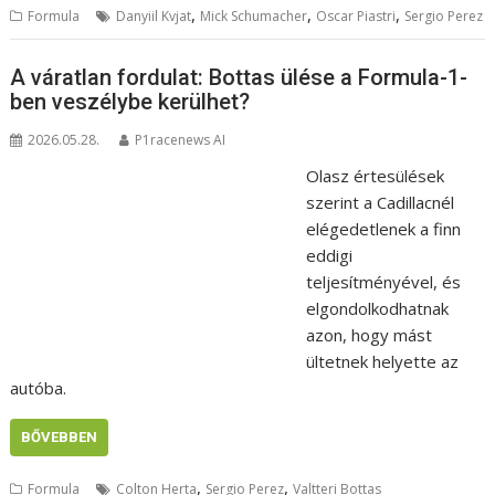
,
,
,
Formula
Danyiil Kvjat
Mick Schumacher
Oscar Piastri
Sergio Perez
A váratlan fordulat: Bottas ülése a Formula-1-
ben veszélybe kerülhet?
2026.05.28.
P1racenews AI
Olasz értesülések
szerint a Cadillacnél
elégedetlenek a finn
eddigi
teljesítményével, és
elgondolkodhatnak
azon, hogy mást
ültetnek helyette az
autóba.
BŐVEBBEN
,
,
Formula
Colton Herta
Sergio Perez
Valtteri Bottas