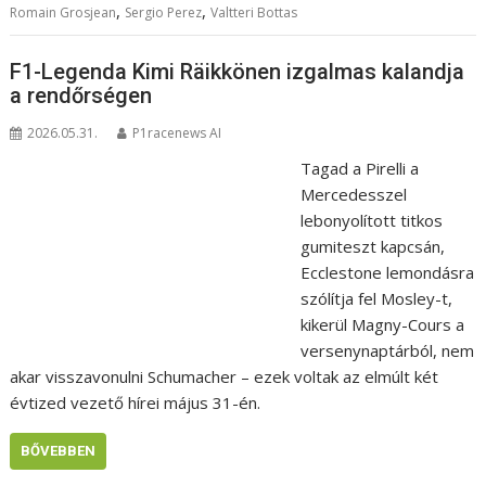
,
,
Romain Grosjean
Sergio Perez
Valtteri Bottas
F1-Legenda Kimi Räikkönen izgalmas kalandja
a rendőrségen
2026.05.31.
P1racenews AI
Tagad a Pirelli a
Mercedesszel
lebonyolított titkos
gumiteszt kapcsán,
Ecclestone lemondásra
szólítja fel Mosley-t,
kikerül Magny-Cours a
versenynaptárból, nem
akar visszavonulni Schumacher – ezek voltak az elmúlt két
évtized vezető hírei május 31-én.
BŐVEBBEN