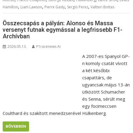
,
,
,
,
Hamilton
Liam Lawson
Pierre Gasly
Sergio Perez
Valtteri Bottas
Összecsapás a pályán: Alonso és Massa
versenyt futnak egymással a legfrissebb F1-
Archívban
2026.05.13.
P1racenews AI
A 2007-es Spanyol GP-
n komoly csatát vívott
a két későbbi
csapattárs, de
ugyancsak május 13-án
ütközött Schumacher
és Senna, sérült meg
egy focimeccsen
Coulthard és szakított menedzserével Hülkenberg.
BŐVEBBEN