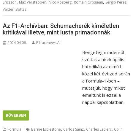
,
,
,
,
,
Ericsson
Max Verstappen
Nico Rosberg
Romain Grosjean
Sergio Perez
Valtteri Bottas
Az F1-Archívban: Schumacherék kíméletlen
kritikával illetve, mint lusta primadonnák
2024.04.06.
P1racenews AI
Rengeteg mindenről
szóltak a hírek április
hatodikán az elmúlt
közel két évtized során
a Formula-1-ben –
mutatjuk, hogy miket
emeltünk ki ezzel a
nappal kapcsolatban.
BŐVEBBEN
,
,
,
Formula
Bernie Ecclestone
Carlos Sainz
Charles Leclerc
Colin