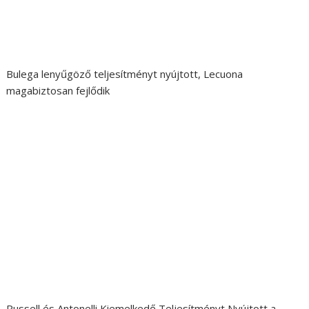
Bulega lenyűgöző teljesítményt nyújtott, Lecuona
magabiztosan fejlődik
Russell és Antonelli Kiemelkedő Teljesítményt Nyújtott a