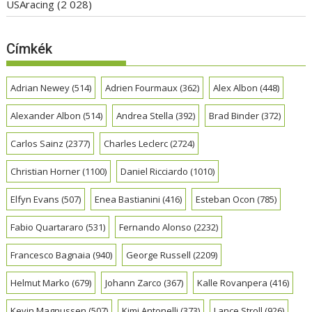
USAracing
(2 028)
Címkék
Adrian Newey
(514)
Adrien Fourmaux
(362)
Alex Albon
(448)
Alexander Albon
(514)
Andrea Stella
(392)
Brad Binder
(372)
Carlos Sainz
(2377)
Charles Leclerc
(2724)
Christian Horner
(1100)
Daniel Ricciardo
(1010)
Elfyn Evans
(507)
Enea Bastianini
(416)
Esteban Ocon
(785)
Fabio Quartararo
(531)
Fernando Alonso
(2232)
Francesco Bagnaia
(940)
George Russell
(2209)
Helmut Marko
(679)
Johann Zarco
(367)
Kalle Rovanpera
(416)
Kevin Magnussen
(507)
Kimi Antonelli
(373)
Lance Stroll
(926)