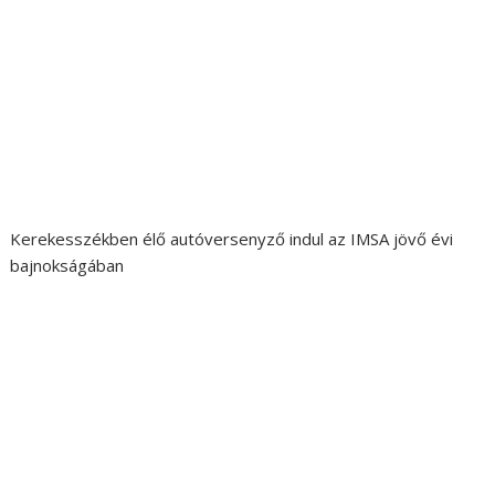
Kerekesszékben élő autóversenyző indul az IMSA jövő évi
bajnokságában