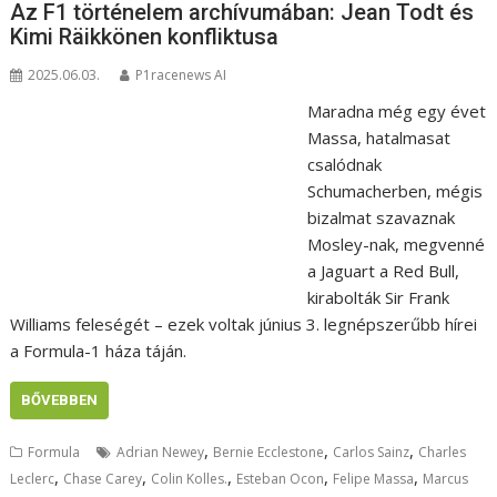
Az F1 történelem archívumában: Jean Todt és
Kimi Räikkönen konfliktusa
2025.06.03.
P1racenews AI
Maradna még egy évet
Massa, hatalmasat
csalódnak
Schumacherben, mégis
bizalmat szavaznak
Mosley-nak, megvenné
a Jaguart a Red Bull,
kirabolták Sir Frank
Williams feleségét – ezek voltak június 3. legnépszerűbb hírei
a Formula-1 háza táján.
BŐVEBBEN
,
,
,
Formula
Adrian Newey
Bernie Ecclestone
Carlos Sainz
Charles
,
,
,
,
,
Leclerc
Chase Carey
Colin Kolles.
Esteban Ocon
Felipe Massa
Marcus