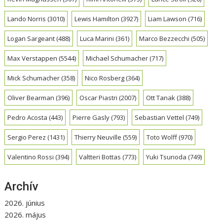
Lando Norris
(3010)
Lewis Hamilton
(3927)
Liam Lawson
(716)
Logan Sargeant
(488)
Luca Marini
(361)
Marco Bezzecchi
(505)
Max Verstappen
(5544)
Michael Schumacher
(717)
Mick Schumacher
(358)
Nico Rosberg
(364)
Oliver Bearman
(396)
Oscar Piastri
(2007)
Ott Tanak
(388)
Pedro Acosta
(443)
Pierre Gasly
(793)
Sebastian Vettel
(749)
Sergio Perez
(1431)
Thierry Neuville
(559)
Toto Wolff
(970)
Valentino Rossi
(394)
Valtteri Bottas
(773)
Yuki Tsunoda
(749)
Archív
2026. június
2026. május