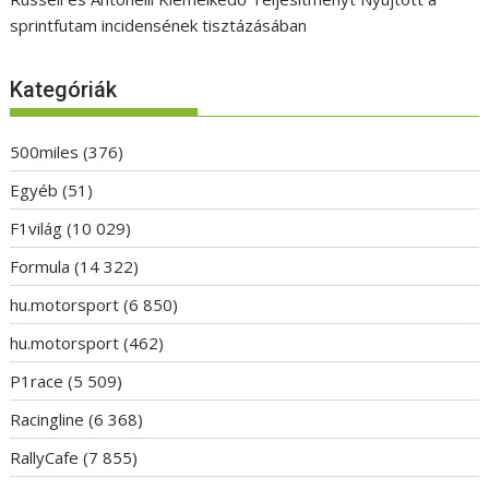
sprintfutam incidensének tisztázásában
Kategóriák
500miles
(376)
Egyéb
(51)
F1világ
(10 029)
Formula
(14 322)
hu.motorsport
(6 850)
hu.motorsport
(462)
P1race
(5 509)
Racingline
(6 368)
RallyCafe
(7 855)