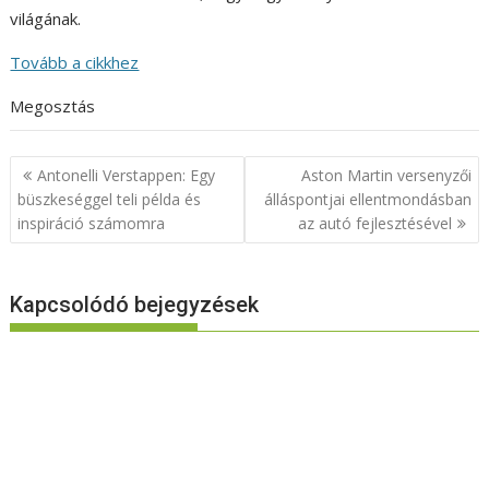
világának.
Tovább a cikkhez
Megosztás
Bejegyzés
Antonelli Verstappen: Egy
Aston Martin versenyzői
navigáció
büszkeséggel teli példa és
álláspontjai ellentmondásban
inspiráció számomra
az autó fejlesztésével
Kapcsolódó bejegyzések