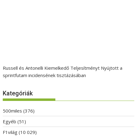
Russell és Antonelli Kiemelkedő Teljesítményt Nyújtott a
sprintfutam incidensének tisztázásában
Kategóriák
500miles
(376)
Egyéb
(51)
F1világ
(10 029)