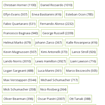
Christian Horner
(1100)
Daniel Ricciardo
(1010)
Elfyn Evans
(507)
Enea Bastianini
(416)
Esteban Ocon
(785)
Fabio Quartararo
(531)
Fernando Alonso
(2232)
Francesco Bagnaia
(940)
George Russell
(2209)
Helmut Marko
(679)
Johann Zarco
(367)
Kalle Rovanpera
(416)
Kevin Magnussen
(507)
Kimi Antonelli
(373)
Lance Stroll
(926)
Lando Norris
(3010)
Lewis Hamilton
(3927)
Liam Lawson
(716)
Logan Sargeant
(488)
Luca Marini
(361)
Marco Bezzecchi
(505)
Max Verstappen
(5544)
Michael Schumacher
(717)
Mick Schumacher
(358)
Nico Rosberg
(364)
Oliver Bearman
(396)
Oscar Piastri
(2007)
Ott Tanak
(388)