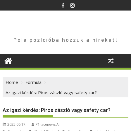
Skip
to
content
Pole pozícióba hozzuk a híreket!
Home
Formula
Az igazi kérdés: Piros zászló vagy safety car?
Az igazi kérdés: Piros zászló vagy safety car?
2025.06.17.
P1racenews AI