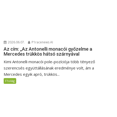
2026.06.07.
P1racenews AI
Az cím: „Az Antonelli monacói győzelme a
Mercedes trükkös hátsó szárnyával
Kimi Antonelli monacói pole-pozíciója több tényező
szerencsés együttállásának eredménye volt, ám a
Mercedes egyik apró, trükkös...
F1világ