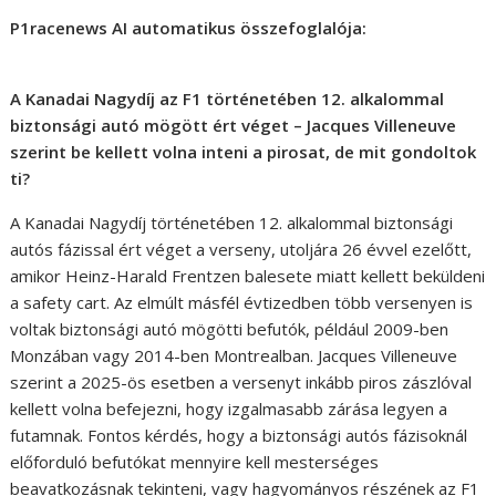
P1racenews AI automatikus összefoglalója:
A Kanadai Nagydíj az F1 történetében 12. alkalommal
biztonsági autó mögött ért véget – Jacques Villeneuve
szerint be kellett volna inteni a pirosat, de mit gondoltok
ti?
A Kanadai Nagydíj történetében 12. alkalommal biztonsági
autós fázissal ért véget a verseny, utoljára 26 évvel ezelőtt,
amikor Heinz-Harald Frentzen balesete miatt kellett beküldeni
a safety cart. Az elmúlt másfél évtizedben több versenyen is
voltak biztonsági autó mögötti befutók, például 2009-ben
Monzában vagy 2014-ben Montrealban. Jacques Villeneuve
szerint a 2025-ös esetben a versenyt inkább piros zászlóval
kellett volna befejezni, hogy izgalmasabb zárása legyen a
futamnak. Fontos kérdés, hogy a biztonsági autós fázisoknál
előforduló befutókat mennyire kell mesterséges
beavatkozásnak tekinteni, vagy hagyományos részének az F1