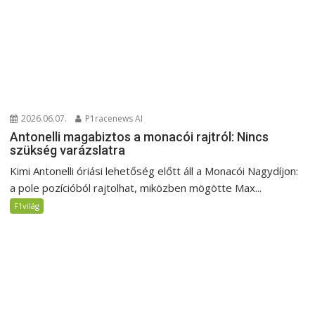
2026.06.07.
P1racenews AI
Antonelli magabiztos a monacói rajtról: Nincs
szükség varázslatra
Kimi Antonelli óriási lehetőség előtt áll a Monacói Nagydíjon:
a pole pozícióból rajtolhat, miközben mögötte Max...
F1világ