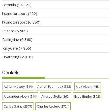
Formula
(14 322)
hu.motorsport
(462)
hu.motorsport
(6 850)
P1race
(5 509)
Racingline
(6 368)
RallyCafe
(7 855)
USAracing
(2 028)
Címkék
Adrian Newey
(514)
Adrien Fourmaux
(362)
Alex Albon
(448)
Alexander Albon
(514)
Andrea Stella
(392)
Brad Binder
(372)
Carlos Sainz
(2377)
Charles Leclerc
(2724)