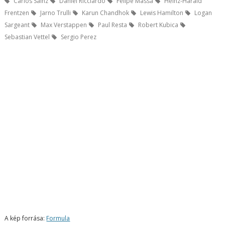
Carlos Sainz
Daniel Ricciardo
Felipe Massa
Heinz-Harald
Frentzen
Jarno Trulli
Karun Chandhok
Lewis Hamilton
Logan
Sargeant
Max Verstappen
Paul Resta
Robert Kubica
Sebastian Vettel
Sergio Perez
A kép forrása:
Formula