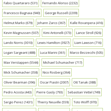
Fabio Quartararo
(531)
Fernando Alonso
(2232)
Francesco Bagnaia
(940)
George Russell
(2209)
Helmut Marko
(679)
Johann Zarco
(367)
Kalle Rovanpera
(416)
Kevin Magnussen
(507)
Kimi Antonelli
(373)
Lance Stroll
(926)
Lando Norris
(3010)
Lewis Hamilton
(3927)
Liam Lawson
(716)
Logan Sargeant
(488)
Luca Marini
(361)
Marco Bezzecchi
(505)
Max Verstappen
(5544)
Michael Schumacher
(717)
Mick Schumacher
(358)
Nico Rosberg
(364)
Oliver Bearman
(396)
Oscar Piastri
(2007)
Ott Tanak
(388)
Pedro Acosta
(443)
Pierre Gasly
(793)
Sebastian Vettel
(749)
Sergio Perez
(1431)
Thierry Neuville
(559)
Toto Wolff
(970)