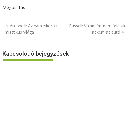
Megosztás
Bejegyzés
Antonelli: Az varázskörök
Russell: Valamiért nem fekszik
navigáció
misztikus világa
nekem az autó
Kapcsolódó bejegyzések