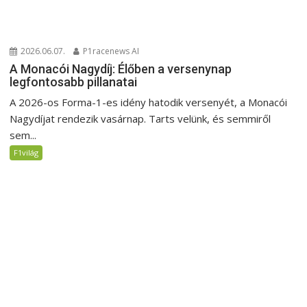
2026.06.07.
P1racenews AI
A Monacói Nagydíj: Élőben a versenynap
legfontosabb pillanatai
A 2026-os Forma-1-es idény hatodik versenyét, a Monacói
Nagydíjat rendezik vasárnap. Tarts velünk, és semmiről
sem...
F1világ