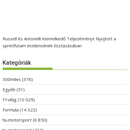
Russell és Antonelli Kiemelkedő Teljesítményt Nyújtott a
sprintfutam incidensének tisztázásában
Kategóriák
500miles
(376)
Egyéb
(51)
F1világ
(10 029)
Formula
(14 322)
hu.motorsport
(6 850)
hu.motorsport
(462)