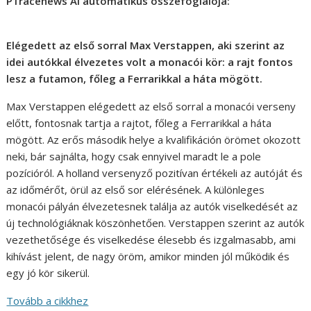
P1racenews AI automatikus összefoglalója:
Elégedett az első sorral Max Verstappen, aki szerint az
idei autókkal élvezetes volt a monacói kör: a rajt fontos
lesz a futamon, főleg a Ferrarikkal a háta mögött.
Max Verstappen elégedett az első sorral a monacói verseny
előtt, fontosnak tartja a rajtot, főleg a Ferrarikkal a háta
mögött. Az erős második helye a kvalifikáción örömet okozott
neki, bár sajnálta, hogy csak ennyivel maradt le a pole
pozícióról. A holland versenyző pozitívan értékeli az autóját és
az időmérőt, örül az első sor elérésének. A különleges
monacói pályán élvezetesnek találja az autók viselkedését az
új technológiáknak köszönhetően. Verstappen szerint az autók
vezethetősége és viselkedése élesebb és izgalmasabb, ami
kihívást jelent, de nagy öröm, amikor minden jól működik és
egy jó kör sikerül.
Tovább a cikkhez