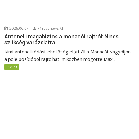
2026.06.07.
P1racenews AI
Antonelli magabiztos a monacói rajtról: Nincs
szükség varázslatra
Kimi Antonelli óriási lehetőség előtt áll a Monacói Nagydíjon:
a pole pozícióból rajtolhat, miközben mögötte Max...
F1világ