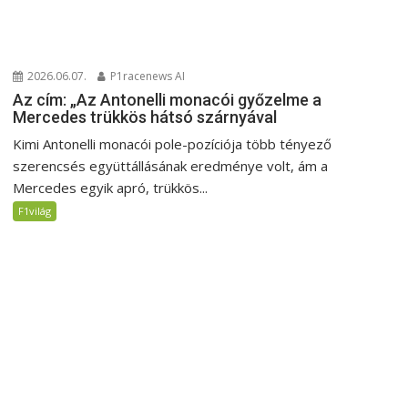
2026.06.07.
P1racenews AI
Az cím: „Az Antonelli monacói győzelme a
Mercedes trükkös hátsó szárnyával
Kimi Antonelli monacói pole-pozíciója több tényező
szerencsés együttállásának eredménye volt, ám a
Mercedes egyik apró, trükkös...
F1világ