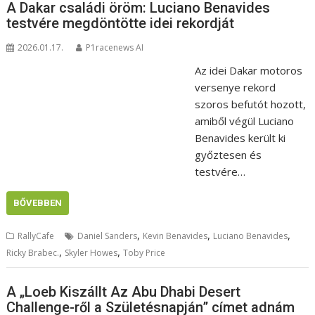
A Dakar családi öröm: Luciano Benavides
testvére megdöntötte idei rekordját
2026.01.17.
P1racenews AI
Az idei Dakar motoros
versenye rekord
szoros befutót hozott,
amiből végül Luciano
Benavides került ki
győztesen és
testvére…
BŐVEBBEN
,
,
,
RallyCafe
Daniel Sanders
Kevin Benavides
Luciano Benavides
,
,
Ricky Brabec.
Skyler Howes
Toby Price
A „Loeb Kiszállt Az Abu Dhabi Desert
Challenge-ről a Születésnapján” címet adnám