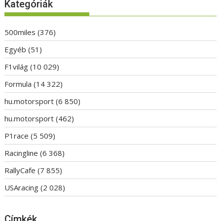
Kategóriák
500miles
(376)
Egyéb
(51)
F1világ
(10 029)
Formula
(14 322)
hu.motorsport
(6 850)
hu.motorsport
(462)
P1race
(5 509)
Racingline
(6 368)
RallyCafe
(7 855)
USAracing
(2 028)
Címkék