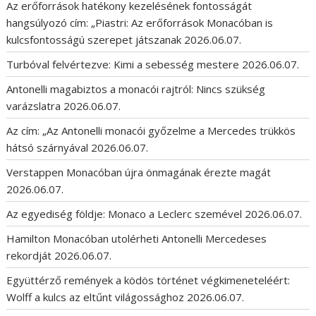
Az erőforrások hatékony kezelésének fontosságát
hangsúlyozó cím: „Piastri: Az erőforrások Monacóban is
kulcsfontosságú szerepet játszanak
2026.06.07.
Turbóval felvértezve: Kimi a sebesség mestere
2026.06.07.
Antonelli magabiztos a monacói rajtról: Nincs szükség
varázslatra
2026.06.07.
Az cím: „Az Antonelli monacói győzelme a Mercedes trükkös
hátsó szárnyával
2026.06.07.
Verstappen Monacóban újra önmagának érezte magát
2026.06.07.
Az egyediség földje: Monaco a Leclerc szemével
2026.06.07.
Hamilton Monacóban utolérheti Antonelli Mercedeses
rekordját
2026.06.07.
Együttérző remények a ködös történet végkimeneteléért:
Wolff a kulcs az eltűnt világossághoz
2026.06.07.