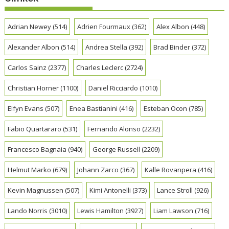
Adrian Newey
(514)
Adrien Fourmaux
(362)
Alex Albon
(448)
Alexander Albon
(514)
Andrea Stella
(392)
Brad Binder
(372)
Carlos Sainz
(2377)
Charles Leclerc
(2724)
Christian Horner
(1100)
Daniel Ricciardo
(1010)
Elfyn Evans
(507)
Enea Bastianini
(416)
Esteban Ocon
(785)
Fabio Quartararo
(531)
Fernando Alonso
(2232)
Francesco Bagnaia
(940)
George Russell
(2209)
Helmut Marko
(679)
Johann Zarco
(367)
Kalle Rovanpera
(416)
Kevin Magnussen
(507)
Kimi Antonelli
(373)
Lance Stroll
(926)
Lando Norris
(3010)
Lewis Hamilton
(3927)
Liam Lawson
(716)