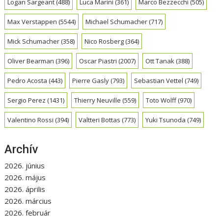
Logan Sargeant
(488)
Luca Marini
(361)
Marco Bezzecchi
(505)
Max Verstappen
(5544)
Michael Schumacher
(717)
Mick Schumacher
(358)
Nico Rosberg
(364)
Oliver Bearman
(396)
Oscar Piastri
(2007)
Ott Tanak
(388)
Pedro Acosta
(443)
Pierre Gasly
(793)
Sebastian Vettel
(749)
Sergio Perez
(1431)
Thierry Neuville
(559)
Toto Wolff
(970)
Valentino Rossi
(394)
Valtteri Bottas
(773)
Yuki Tsunoda
(749)
Archív
2026. június
2026. május
2026. április
2026. március
2026. február