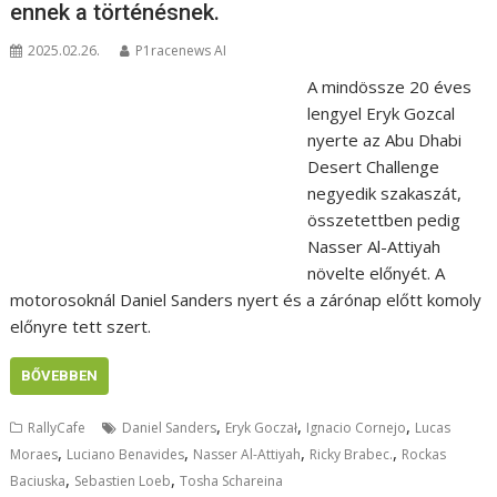
ennek a történésnek.
2025.02.26.
P1racenews AI
A mindössze 20 éves
lengyel Eryk Gozcal
nyerte az Abu Dhabi
Desert Challenge
negyedik szakaszát,
összetettben pedig
Nasser Al-Attiyah
növelte előnyét. A
motorosoknál Daniel Sanders nyert és a zárónap előtt komoly
előnyre tett szert.
BŐVEBBEN
,
,
,
RallyCafe
Daniel Sanders
Eryk Goczał
Ignacio Cornejo
Lucas
,
,
,
,
Moraes
Luciano Benavides
Nasser Al-Attiyah
Ricky Brabec.
Rockas
,
,
Baciuska
Sebastien Loeb
Tosha Schareina