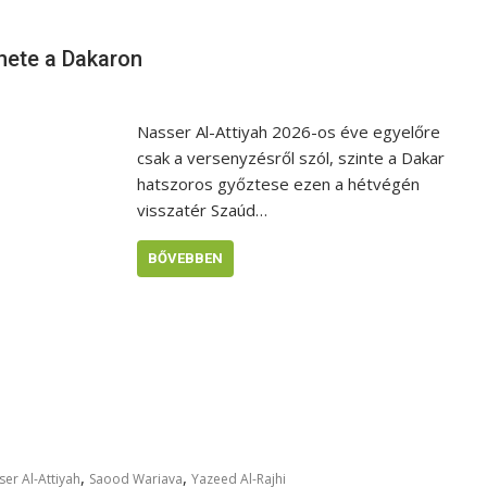
nete a Dakaron
Nasser Al-Attiyah 2026-os éve egyelőre
csak a versenyzésről szól, szinte a Dakar
hatszoros győztese ezen a hétvégén
visszatér Szaúd…
BŐVEBBEN
,
,
er Al-Attiyah
Saood Wariava
Yazeed Al-Rajhi