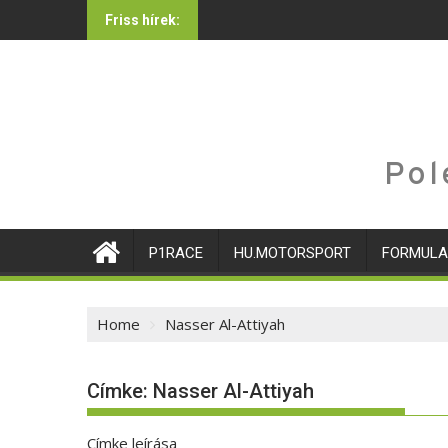
Skip
Friss hírek:
to
content
Pol
P1RACE
HU.MOTORSPORT
FORMULA
Home
Nasser Al-Attiyah
Címke:
Nasser Al-Attiyah
Címke leírása