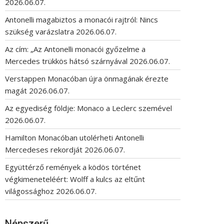
2026.06.07.
Antonelli magabiztos a monacói rajtról: Nincs
szükség varázslatra
2026.06.07.
Az cím: „Az Antonelli monacói győzelme a
Mercedes trükkös hátsó szárnyával
2026.06.07.
Verstappen Monacóban újra önmagának érezte
magát
2026.06.07.
Az egyediség földje: Monaco a Leclerc szemével
2026.06.07.
Hamilton Monacóban utolérheti Antonelli
Mercedeses rekordját
2026.06.07.
Együttérző remények a ködös történet
végkimeneteléért: Wolff a kulcs az eltűnt
világossághoz
2026.06.07.
Népszerű