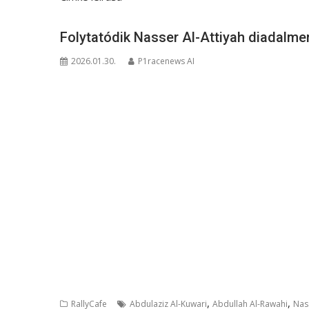
Folytatódik Nasser Al-Attiyah diadalme
2026.01.30.
P1racenews AI
,
,
RallyCafe
Abdulaziz Al-Kuwari
Abdullah Al-Rawahi
Nass