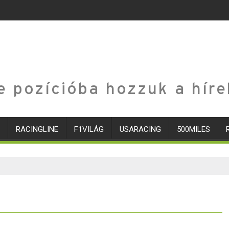
e pozícióba hozzuk a híre
RACINGLINE
F1VILÁG
USARACING
500MILES