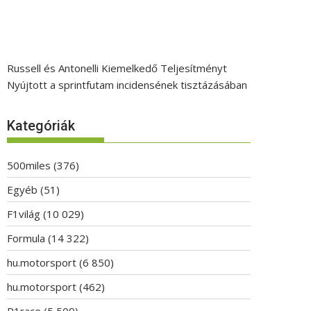
Russell és Antonelli Kiemelkedő Teljesítményt
Nyújtott a sprintfutam incidensének tisztázásában
Kategóriák
500miles
(376)
Egyéb
(51)
F1világ
(10 029)
Formula
(14 322)
hu.motorsport
(6 850)
hu.motorsport
(462)
P1race
(5 509)