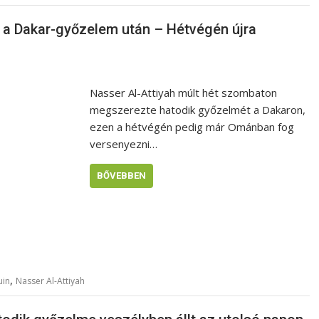
t a Dakar-győzelem után – Hétvégén újra
Nasser Al-Attiyah múlt hét szombaton
megszerezte hatodik győzelmét a Dakaron,
ezen a hétvégén pedig már Ománban fog
versenyezni…
BŐVEBBEN
,
uin
Nasser Al-Attiyah