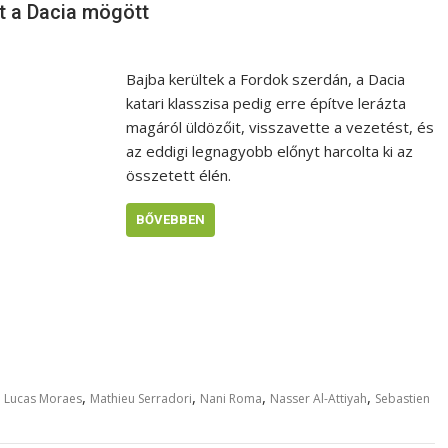
et a Dacia mögött
Bajba kerültek a Fordok szerdán, a Dacia
katari klasszisa pedig erre építve lerázta
magáról üldözőit, visszavette a vezetést, és
az eddigi legnagyobb előnyt harcolta ki az
összetett élén.
BŐVEBBEN
,
,
,
,
,
Lucas Moraes
Mathieu Serradori
Nani Roma
Nasser Al-Attiyah
Sebastien