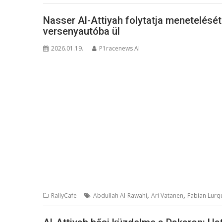
Nasser Al-Attiyah folytatja menetelésé
versenyautóba ül
2026.01.19.
P1racenews AI
,
,
RallyCafe
Abdullah Al-Rawahi
Ari Vatanen
Fabian Lurq