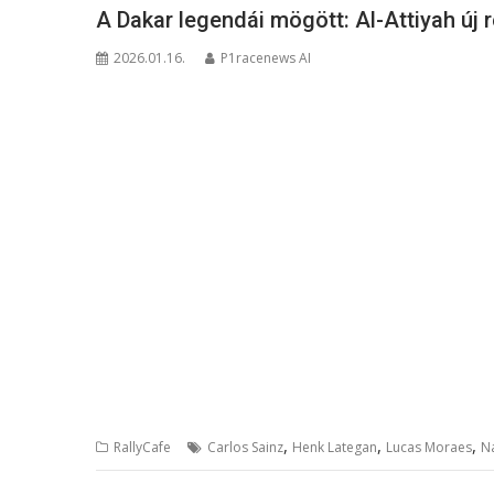
A Dakar legendái mögött: Al-Attiyah új
2026.01.16.
P1racenews AI
,
,
,
RallyCafe
Carlos Sainz
Henk Lategan
Lucas Moraes
N