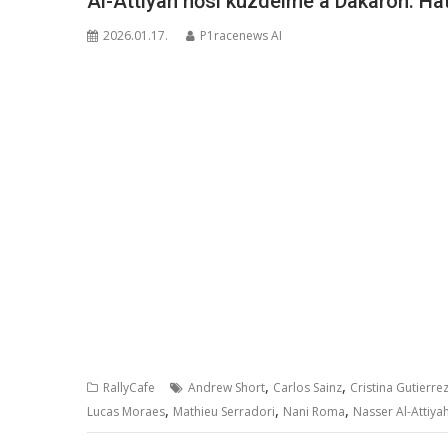
Al-Attiyah hősi küzdelme a Dakaron: Ha
2026.01.17.
P1racenews AI
,
,
RallyCafe
Andrew Short
Carlos Sainz
Cristina Gutierre
,
,
,
Lucas Moraes
Mathieu Serradori
Nani Roma
Nasser Al-Attiya