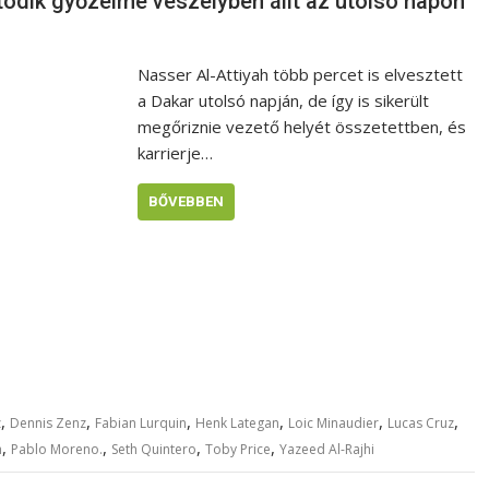
todik győzelme veszélyben állt az utolsó napon
Nasser Al-Attiyah több percet is elvesztett
a Dakar utolsó napján, de így is sikerült
megőriznie vezető helyét összetettben, és
karrierje…
BŐVEBBEN
,
,
,
,
,
,
z
Dennis Zenz
Fabian Lurquin
Henk Lategan
Loic Minaudier
Lucas Cruz
,
,
,
,
h
Pablo Moreno.
Seth Quintero
Toby Price
Yazeed Al-Rajhi