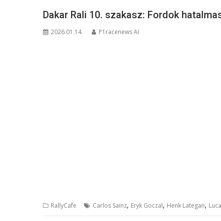
Dakar Rali 10. szakasz: Fordok hatalma
2026.01.14.
P1racenews AI
,
,
,
RallyCafe
Carlos Sainz
Eryk Goczal
Henk Lategan
Luc