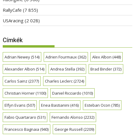
RallyCafe
(7 855)
USAracing
(2 028)
Címkék
Adrian Newey
(514)
Adrien Fourmaux
(362)
Alex Albon
(448)
Alexander Albon
(514)
Andrea Stella
(392)
Brad Binder
(372)
Carlos Sainz
(2377)
Charles Leclerc
(2724)
Christian Horner
(1100)
Daniel Ricciardo
(1010)
Elfyn Evans
(507)
Enea Bastianini
(416)
Esteban Ocon
(785)
Fabio Quartararo
(531)
Fernando Alonso
(2232)
Francesco Bagnaia
(940)
George Russell
(2209)