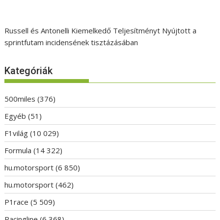
Russell és Antonelli Kiemelkedő Teljesítményt Nyújtott a
sprintfutam incidensének tisztázásában
Kategóriák
500miles
(376)
Egyéb
(51)
F1világ
(10 029)
Formula
(14 322)
hu.motorsport
(6 850)
hu.motorsport
(462)
P1race
(5 509)
Racingline
(6 368)