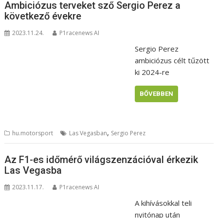
Ambiciózus terveket sző Sergio Perez a
következő évekre
2023.11.24.
P1racenews AI
Sergio Perez
ambiciózus célt tűzött
ki 2024-re
BŐVEBBEN
,
hu.motorsport
Las Vegasban
Sergio Perez
Az F1-es időmérő világszenzációval érkezik
Las Vegasba
2023.11.17.
P1racenews AI
A kihívásokkal teli
nyitónap után