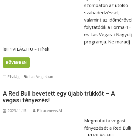
szombaton az utolsó
szabadedzéssel,
valamint az időmérővel
folytatódik a Forma-1-
es Las Vegas-i Nagydíj
programja. Ne maradj
le!F1VILÁG.HU – Hírek
BŐVEBBEN
F1világ
Las Vegasban
A Red Bull bevetett egy újabb trükköt – A
vegasi fényezés!
2023.11.15.
P1racenews AI
Megmutatta vegasi
fényezését a Red Bull!
– F1VILÁG.HU