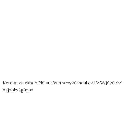
Kerekesszékben élő autóversenyző indul az IMSA jövő évi
bajnokságában