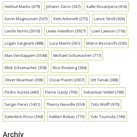
Helmut Marko
(679)
Johann Zarco
(367)
Kalle Rovanpera
(416)
Kevin Magnussen
(507)
Kimi Antonelli
(373)
Lance Stroll
(926)
Lando Norris
(3010)
Lewis Hamilton
(3927)
Liam Lawson
(716)
Logan Sargeant
(488)
Luca Marini
(361)
Marco Bezzecchi
(505)
Max Verstappen
(5544)
Michael Schumacher
(717)
Mick Schumacher
(358)
Nico Rosberg
(364)
Oliver Bearman
(396)
Oscar Piastri
(2007)
Ott Tanak
(388)
Pedro Acosta
(443)
Pierre Gasly
(793)
Sebastian Vettel
(749)
Sergio Perez
(1431)
Thierry Neuville
(559)
Toto Wolff
(970)
Valentino Rossi
(394)
Valtteri Bottas
(773)
Yuki Tsunoda
(749)
Archív