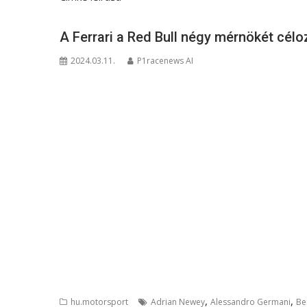
A Ferrari a Red Bull négy mérnökét cél
2024.03.11.
P1racenews AI
,
,
hu.motorsport
Adrian Newey
Alessandro Germani
Be