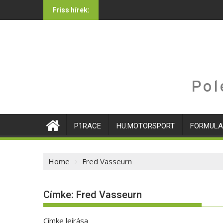
Skip
Friss hírek:
to
content
Pol
P1RACE
HU.MOTORSPORT
FORMULA
Home
Fred Vasseurn
Címke:
Fred Vasseurn
Címke leírása