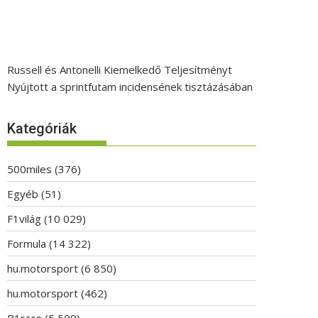
Russell és Antonelli Kiemelkedő Teljesítményt
Nyújtott a sprintfutam incidensének tisztázásában
Kategóriák
500miles
(376)
Egyéb
(51)
F1világ
(10 029)
Formula
(14 322)
hu.motorsport
(6 850)
hu.motorsport
(462)
P1race
(5 509)