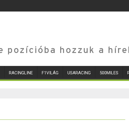
e pozícióba hozzuk a híre
RACINGLINE
F1VILÁG
USARACING
500MILES