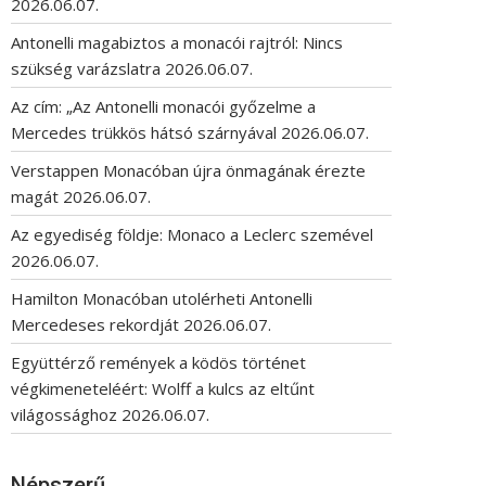
2026.06.07.
Antonelli magabiztos a monacói rajtról: Nincs
szükség varázslatra
2026.06.07.
Az cím: „Az Antonelli monacói győzelme a
Mercedes trükkös hátsó szárnyával
2026.06.07.
Verstappen Monacóban újra önmagának érezte
magát
2026.06.07.
Az egyediség földje: Monaco a Leclerc szemével
2026.06.07.
Hamilton Monacóban utolérheti Antonelli
Mercedeses rekordját
2026.06.07.
Együttérző remények a ködös történet
végkimeneteléért: Wolff a kulcs az eltűnt
világossághoz
2026.06.07.
Népszerű