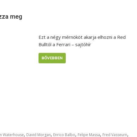
ozza meg
Ezt a négy mérnököt akarja elhozni a Red
Bulltól a Ferrari – sajtóhír
BŐVEBBEN
,
,
,
,
,
n Waterhouse
David Morgan
Enrico Balbo
Felipe Massa
Fred Vasseurn