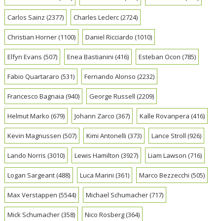
Carlos Sainz
(2377)
Charles Leclerc
(2724)
Christian Horner
(1100)
Daniel Ricciardo
(1010)
Elfyn Evans
(507)
Enea Bastianini
(416)
Esteban Ocon
(785)
Fabio Quartararo
(531)
Fernando Alonso
(2232)
Francesco Bagnaia
(940)
George Russell
(2209)
Helmut Marko
(679)
Johann Zarco
(367)
Kalle Rovanpera
(416)
Kevin Magnussen
(507)
Kimi Antonelli
(373)
Lance Stroll
(926)
Lando Norris
(3010)
Lewis Hamilton
(3927)
Liam Lawson
(716)
Logan Sargeant
(488)
Luca Marini
(361)
Marco Bezzecchi
(505)
Max Verstappen
(5544)
Michael Schumacher
(717)
Mick Schumacher
(358)
Nico Rosberg
(364)