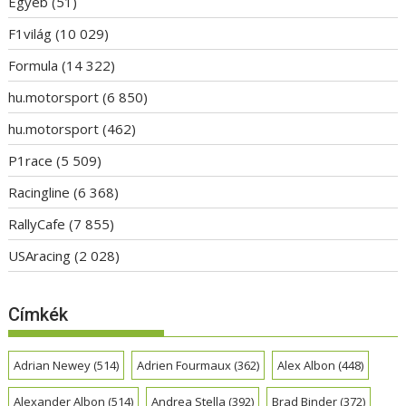
Egyéb
(51)
F1világ
(10 029)
Formula
(14 322)
hu.motorsport
(6 850)
hu.motorsport
(462)
P1race
(5 509)
Racingline
(6 368)
RallyCafe
(7 855)
USAracing
(2 028)
Címkék
Adrian Newey
(514)
Adrien Fourmaux
(362)
Alex Albon
(448)
Alexander Albon
(514)
Andrea Stella
(392)
Brad Binder
(372)