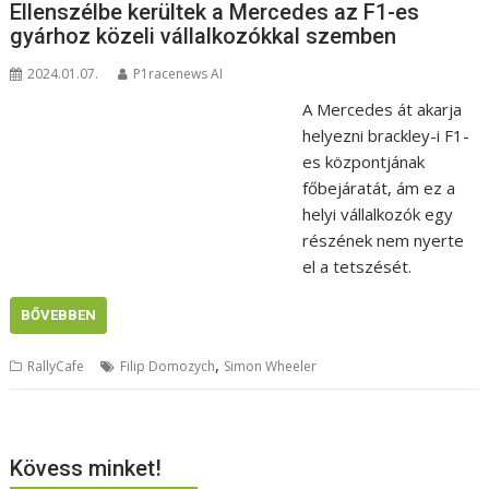
Ellenszélbe kerültek a Mercedes az F1-es
gyárhoz közeli vállalkozókkal szemben
2024.01.07.
P1racenews AI
A Mercedes át akarja
helyezni brackley-i F1-
es központjának
főbejáratát, ám ez a
helyi vállalkozók egy
részének nem nyerte
el a tetszését.
BŐVEBBEN
,
RallyCafe
Filip Domozych
Simon Wheeler
Kövess minket!