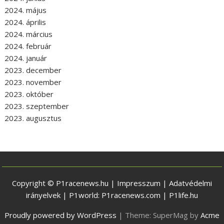
2024. május
2024. április
2024. március
2024. február
2024. január
2023. december
2023. november
2023. október
2023. szeptember
2023. augusztus
Copyright © P1racenews.hu |
Impresszum
|
Adatvédelmi
irányelvek
| P1world:
P1racenews.com
|
P1life.hu
Proudly powered by WordPress
|
Theme: SuperMag by
Acme