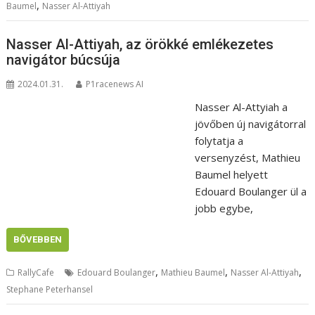
,
Baumel
Nasser Al-Attiyah
Nasser Al-Attiyah, az örökké emlékezetes
navigátor búcsúja
2024.01.31.
P1racenews AI
Nasser Al-Attyiah a
jövőben új navigátorral
folytatja a
versenyzést, Mathieu
Baumel helyett
Edouard Boulanger ül a
jobb egybe,
BŐVEBBEN
,
,
,
RallyCafe
Edouard Boulanger
Mathieu Baumel
Nasser Al-Attiyah
Stephane Peterhansel