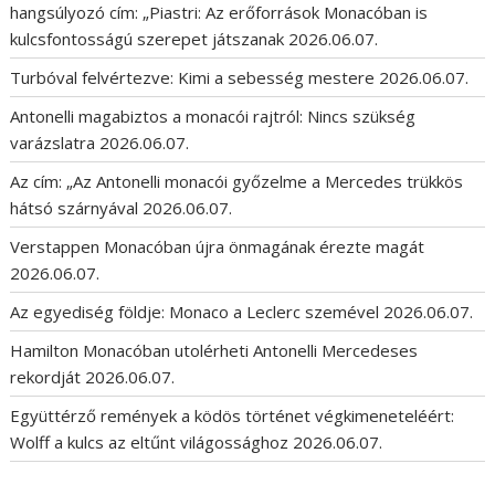
hangsúlyozó cím: „Piastri: Az erőforrások Monacóban is
kulcsfontosságú szerepet játszanak
2026.06.07.
Turbóval felvértezve: Kimi a sebesség mestere
2026.06.07.
Antonelli magabiztos a monacói rajtról: Nincs szükség
varázslatra
2026.06.07.
Az cím: „Az Antonelli monacói győzelme a Mercedes trükkös
hátsó szárnyával
2026.06.07.
Verstappen Monacóban újra önmagának érezte magát
2026.06.07.
Az egyediség földje: Monaco a Leclerc szemével
2026.06.07.
Hamilton Monacóban utolérheti Antonelli Mercedeses
rekordját
2026.06.07.
Együttérző remények a ködös történet végkimeneteléért:
Wolff a kulcs az eltűnt világossághoz
2026.06.07.