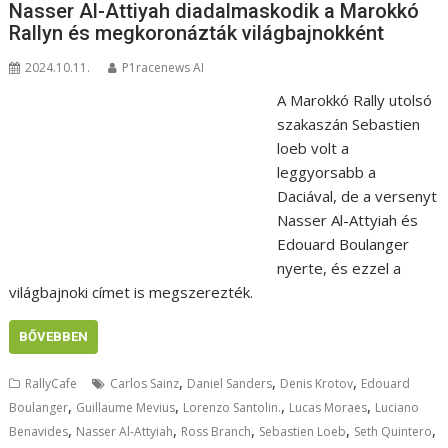
Nasser Al-Attiyah diadalmaskodik a Marokkó
Rallyn és megkoronázták világbajnokként
2024.10.11.
P1racenews AI
A Marokkó Rally utolsó
szakaszán Sebastien
loeb volt a
leggyorsabb a
Daciával, de a versenyt
Nasser Al-Attyiah és
Edouard Boulanger
nyerte, és ezzel a
világbajnoki címet is megszerezték.
BŐVEBBEN
,
,
,
RallyCafe
Carlos Sainz
Daniel Sanders
Denis Krotov
Edouard
,
,
,
,
Boulanger
Guillaume Mevius
Lorenzo Santolin.
Lucas Moraes
Luciano
,
,
,
,
,
Benavides
Nasser Al-Attyiah
Ross Branch
Sebastien Loeb
Seth Quintero