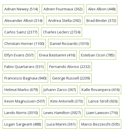
Adrian Newey
(514)
Adrien Fourmaux
(362)
Alex Albon
(448)
Alexander Albon
(514)
Andrea Stella
(392)
Brad Binder
(372)
Carlos Sainz
(2377)
Charles Leclerc
(2724)
Christian Horner
(1100)
Daniel Ricciardo
(1010)
Elfyn Evans
(507)
Enea Bastianini
(416)
Esteban Ocon
(785)
Fabio Quartararo
(531)
Fernando Alonso
(2232)
Francesco Bagnaia
(940)
George Russell
(2209)
Helmut Marko
(679)
Johann Zarco
(367)
Kalle Rovanpera
(416)
Kevin Magnussen
(507)
Kimi Antonelli
(373)
Lance Stroll
(926)
Lando Norris
(3010)
Lewis Hamilton
(3927)
Liam Lawson
(716)
Logan Sargeant
(488)
Luca Marini
(361)
Marco Bezzecchi
(505)