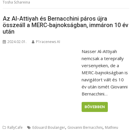
Tosha Schareina
Az Al-Attiyah és Bernacchini páros újra
összeáll a MERC-bajnokságban, immáron 10 év
után
2024.02.01.
P1racenews AI
Nasser Al-Attiyah
nemcsak a tereprally
versenyeken, de a
MERC-bajnokságban is
navigátort vált és 10
év után ismét Giovanni
Bernacchini…
BŐVEBBEN
,
,
RallyCafe
Edouard Boulanger
Giovanni Bernacchini
Mathieu