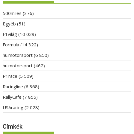
500miles
(376)
Egyéb
(51)
F1világ
(10 029)
Formula
(14 322)
hu.motorsport
(6 850)
hu.motorsport
(462)
P1race
(5 509)
Racingline
(6 368)
RallyCafe
(7 855)
USAracing
(2 028)
Címkék