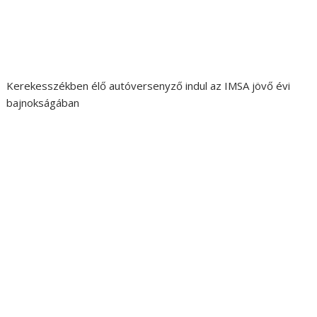
Kerekesszékben élő autóversenyző indul az IMSA jövő évi
bajnokságában