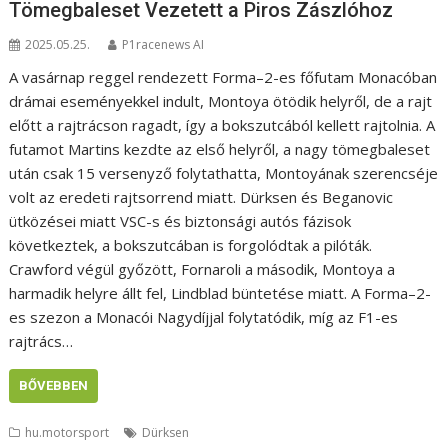
Tömegbaleset Vezetett a Piros Zászlóhoz
2025.05.25.
P1racenews AI
A vasárnap reggel rendezett Forma–2-es főfutam Monacóban
drámai eseményekkel indult, Montoya ötödik helyről, de a rajt
előtt a rajtrácson ragadt, így a bokszutcából kellett rajtolnia. A
futamot Martins kezdte az első helyről, a nagy tömegbaleset
után csak 15 versenyző folytathatta, Montoyának szerencséje
volt az eredeti rajtsorrend miatt. Dürksen és Beganovic
ütközései miatt VSC-s és biztonsági autós fázisok
következtek, a bokszutcában is forgolódtak a pilóták.
Crawford végül győzött, Fornaroli a második, Montoya a
harmadik helyre állt fel, Lindblad büntetése miatt. A Forma–2-
es szezon a Monacói Nagydíjjal folytatódik, míg az F1-es
rajtrács…
BŐVEBBEN
hu.motorsport
Dürksen