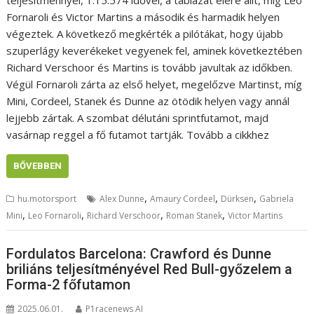
Fornaroli és Victor Martins a második és harmadik helyen
végeztek. A következő megkérték a pilótákat, hogy újabb
szuperlágy keverékeket vegyenek fel, aminek következtében
Richard Verschoor és Martins is tovább javultak az időkben.
Végül Fornaroli zárta az első helyet, megelőzve Martinst, míg
Mini, Cordeel, Stanek és Dunne az ötödik helyen vagy annál
lejjebb zártak. A szombat délutáni sprintfutamot, majd
vasárnap reggel a fő futamot tartják. Tovább a cikkhez
BŐVEBBEN
,
,
,
hu.motorsport
Alex Dunne
Amaury Cordeel
Dürksen
Gabriela
,
,
,
,
Mini
Leo Fornaroli
Richard Verschoor
Roman Stanek
Victor Martins
Fordulatos Barcelona: Crawford és Dunne
briliáns teljesítményével Red Bull-győzelem a
Forma-2 főfutamon
2025.06.01.
P1racenews AI