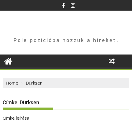
Skip
to
content
Pole pozícióba hozzuk a híreket!
Home
Dürksen
Címke:
Dürksen
Címke leírása