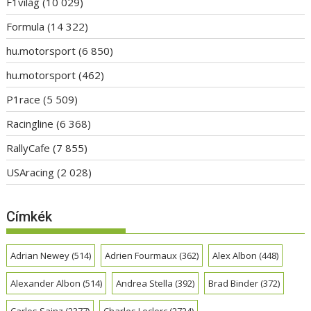
F1világ
(10 029)
Formula
(14 322)
hu.motorsport
(6 850)
hu.motorsport
(462)
P1race
(5 509)
Racingline
(6 368)
RallyCafe
(7 855)
USAracing
(2 028)
Címkék
Adrian Newey
(514)
Adrien Fourmaux
(362)
Alex Albon
(448)
Alexander Albon
(514)
Andrea Stella
(392)
Brad Binder
(372)