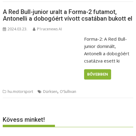
A Red Bull-junior uralt a Forma-2 futamot,
Antonelli a dobogóért vívott csatában bukott el
2024.03.23.
P1racenews AI
Forma-2: A Red Bull-
junior dominált,
Antonelli a dobogóért
csatázva esett ki
BŐVEBBEN
,
hu.motorsport
Dürksen
O’Sullivan
Kövess minket!