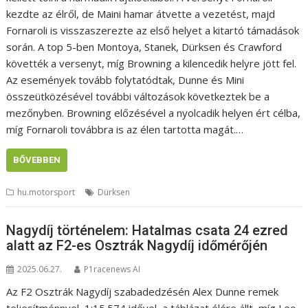
kezdte az élről, de Maini hamar átvette a vezetést, majd
Fornaroli is visszaszerezte az első helyet a kitartó támadások
során. A top 5-ben Montoya, Stanek, Dürksen és Crawford
követték a versenyt, míg Browning a kilencedik helyre jött fel.
Az események tovább folytatódtak, Dunne és Mini
összeütközésével további változások következtek be a
mezőnyben. Browning előzésével a nyolcadik helyen ért célba,
míg Fornaroli továbbra is az élen tartotta magát.…
BŐVEBBEN
hu.motorsport
Dürksen
Nagydíj történelem: Hatalmas csata 24 ezred
alatt az F2-es Osztrák Nagydíj időmérőjén
2025.06.27.
P1racenews AI
Az F2 Osztrák Nagydíj szabadedzésén Alex Dunne remek
teljesítménnyel, 1:15.574 idővel, a táblázat élére állt, míg Leo