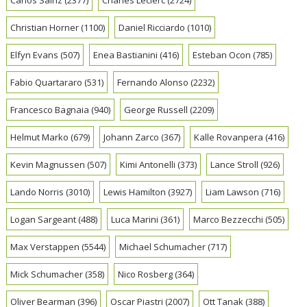
Carlos Sainz
(2377)
Charles Leclerc
(2724)
Christian Horner
(1100)
Daniel Ricciardo
(1010)
Elfyn Evans
(507)
Enea Bastianini
(416)
Esteban Ocon
(785)
Fabio Quartararo
(531)
Fernando Alonso
(2232)
Francesco Bagnaia
(940)
George Russell
(2209)
Helmut Marko
(679)
Johann Zarco
(367)
Kalle Rovanpera
(416)
Kevin Magnussen
(507)
Kimi Antonelli
(373)
Lance Stroll
(926)
Lando Norris
(3010)
Lewis Hamilton
(3927)
Liam Lawson
(716)
Logan Sargeant
(488)
Luca Marini
(361)
Marco Bezzecchi
(505)
Max Verstappen
(5544)
Michael Schumacher
(717)
Mick Schumacher
(358)
Nico Rosberg
(364)
Oliver Bearman
(396)
Oscar Piastri
(2007)
Ott Tanak
(388)