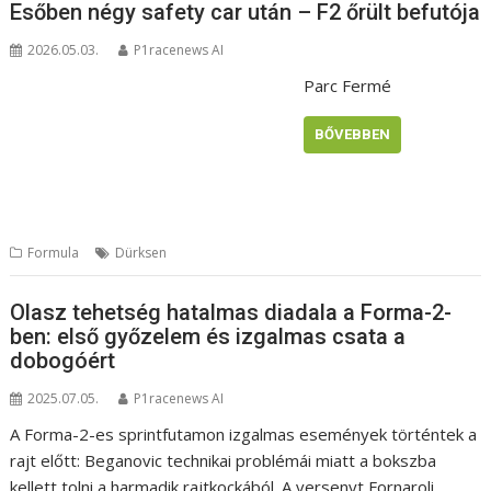
Esőben négy safety car után – F2 őrült befutója
2026.05.03.
P1racenews AI
Parc Fermé
BŐVEBBEN
Formula
Dürksen
Olasz tehetség hatalmas diadala a Forma-2-
ben: első győzelem és izgalmas csata a
dobogóért
2025.07.05.
P1racenews AI
A Forma-2-es sprintfutamon izgalmas események történtek a
rajt előtt: Beganovic technikai problémái miatt a bokszba
kellett tolni a harmadik rajtkockából. A versenyt Fornaroli