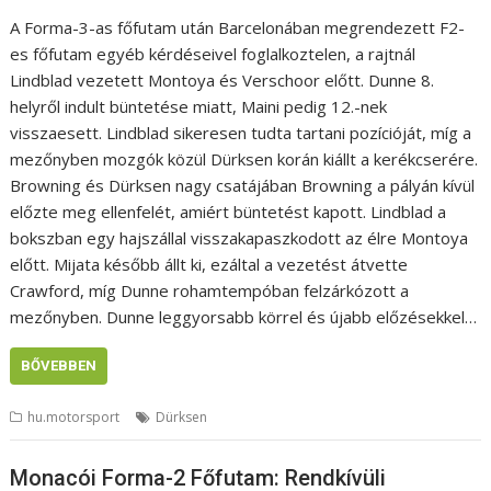
A Forma-3-as főfutam után Barcelonában megrendezett F2-
es főfutam egyéb kérdéseivel foglalkoztelen, a rajtnál
Lindblad vezetett Montoya és Verschoor előtt. Dunne 8.
helyről indult büntetése miatt, Maini pedig 12.-nek
visszaesett. Lindblad sikeresen tudta tartani pozícióját, míg a
mezőnyben mozgók közül Dürksen korán kiállt a kerékcserére.
Browning és Dürksen nagy csatájában Browning a pályán kívül
előzte meg ellenfelét, amiért büntetést kapott. Lindblad a
bokszban egy hajszállal visszakapaszkodott az élre Montoya
előtt. Mijata később állt ki, ezáltal a vezetést átvette
Crawford, míg Dunne rohamtempóban felzárkózott a
mezőnyben. Dunne leggyorsabb körrel és újabb előzésekkel…
BŐVEBBEN
hu.motorsport
Dürksen
Monacói Forma-2 Főfutam: Rendkívüli