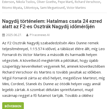
,
,
,
,
,
Esterson
Nikola Tsolov
Oliver Goethe
Pepe Martí
Richard Verschoor
,
,
,
Ritomo Miyata
S.Montoya
Sami Meguetounif
Victor Martins
Nagydíj történelem: Hatalmas csata 24 ezred
alatt az F2-es Osztrák Nagydíj időmérőjén
2025.06.27.
P1racenews AI
Az F2 Osztrák Nagydíj szabadedzésén Alex Dunne remek
teljesítménnyel, 1:15.574 idővel, a táblázat élére állt, míg Leo
Fornaroli és Victor Martins a második és harmadik helyen
végeztek. A következő megkérték a pilótákat, hogy újabb
szuperlágy keverékeket vegyenek fel, aminek következtében
Richard Verschoor és Martins is tovább javultak az időkben.
Végül Fornaroli zárta az első helyet, megelőzve Martinst, míg
Mini, Cordeel, Stanek és Dunne az ötödik helyen vagy annál
lejjebb zártak. A szombat délutáni sprintfutamot, majd
vasárnap reggel a fő futamot tartják. Tovább a cikkhez
BŐVEBBEN