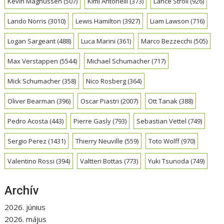
Kevin Magnussen
(507)
Kimi Antonelli
(373)
Lance Stroll
(926)
Lando Norris
(3010)
Lewis Hamilton
(3927)
Liam Lawson
(716)
Logan Sargeant
(488)
Luca Marini
(361)
Marco Bezzecchi
(505)
Max Verstappen
(5544)
Michael Schumacher
(717)
Mick Schumacher
(358)
Nico Rosberg
(364)
Oliver Bearman
(396)
Oscar Piastri
(2007)
Ott Tanak
(388)
Pedro Acosta
(443)
Pierre Gasly
(793)
Sebastian Vettel
(749)
Sergio Perez
(1431)
Thierry Neuville
(559)
Toto Wolff
(970)
Valentino Rossi
(394)
Valtteri Bottas
(773)
Yuki Tsunoda
(749)
Archív
2026. június
2026. május