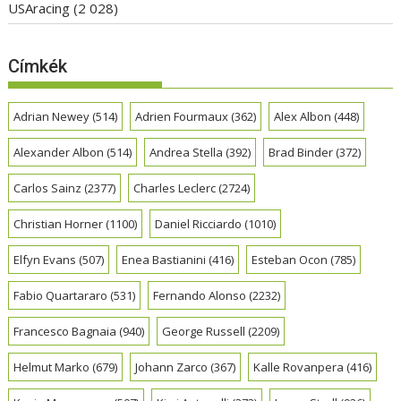
USAracing
(2 028)
Címkék
Adrian Newey
(514)
Adrien Fourmaux
(362)
Alex Albon
(448)
Alexander Albon
(514)
Andrea Stella
(392)
Brad Binder
(372)
Carlos Sainz
(2377)
Charles Leclerc
(2724)
Christian Horner
(1100)
Daniel Ricciardo
(1010)
Elfyn Evans
(507)
Enea Bastianini
(416)
Esteban Ocon
(785)
Fabio Quartararo
(531)
Fernando Alonso
(2232)
Francesco Bagnaia
(940)
George Russell
(2209)
Helmut Marko
(679)
Johann Zarco
(367)
Kalle Rovanpera
(416)