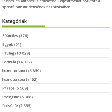
Russell és Antonelli Kiemelkedő Teljesítményt Nyújtott a
sprintfutam incidensének tisztázásában
Kategóriák
500miles
(376)
Egyéb
(51)
F1világ
(10 029)
Formula
(14 322)
hu.motorsport
(6 850)
hu.motorsport
(462)
P1race
(5 509)
Racingline
(6 368)
RallyCafe
(7 855)