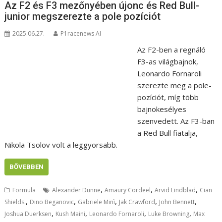
Az F2 és F3 mezőnyében újonc és Red Bull-
junior megszerezte a pole pozíciót
2025.06.27.
P1racenews AI
Az F2-ben a regnáló
F3-as világbajnok,
Leonardo Fornaroli
szerezte meg a pole-
pozíciót, míg több
bajnokesélyes
szenvedett. Az F3-ban
a Red Bull fiatalja,
Nikola Tsolov volt a leggyorsabb.
BŐVEBBEN
,
,
,
Formula
Alexander Dunne
Amaury Cordeel
Arvid Lindblad
Cian
,
,
,
,
,
Shields.
Dino Beganovic
Gabriele Minì
Jak Crawford
John Bennett
,
,
,
,
Joshua Duerksen
Kush Maini
Leonardo Fornaroli
Luke Browning
Max