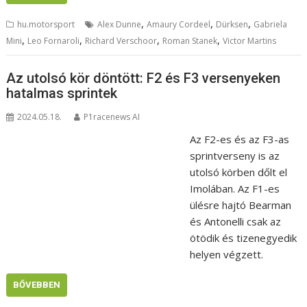
,
,
,
hu.motorsport
Alex Dunne
Amaury Cordeel
Dürksen
Gabriela
,
,
,
,
Mini
Leo Fornaroli
Richard Verschoor
Roman Stanek
Victor Martins
Az utolsó kör döntött: F2 és F3 versenyeken
hatalmas sprintek
2024.05.18.
P1racenews AI
Az F2-es és az F3-as
sprintverseny is az
utolsó körben dőlt el
Imolában. Az F1-es
ülésre hajtó Bearman
és Antonelli csak az
ötödik és tizenegyedik
helyen végzett.
BŐVEBBEN