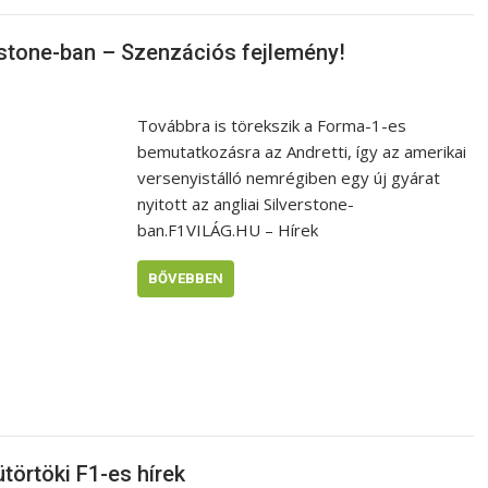
erstone-ban – Szenzációs fejlemény!
Továbbra is törekszik a Forma-1-es
bemutatkozásra az Andretti, így az amerikai
versenyistálló nemrégiben egy új gyárat
nyitott az angliai Silverstone-
ban.F1VILÁG.HU – Hírek
BŐVEBBEN
törtöki F1-es hírek