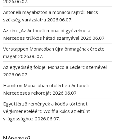
2026.06.07.
Antonelli magabiztos a monacói rajtról: Nincs
szükség varázslatra
2026.06.07.
Az cím: „Az Antonelli monacói győzelme a
Mercedes trükkös hátsó szárnyával
2026.06.07.
Verstappen Monacóban újra önmagának érezte
magát
2026.06.07.
Az egyediség földje: Monaco a Leclerc szemével
2026.06.07.
Hamilton Monacóban utolérheti Antonelli
Mercedeses rekordját
2026.06.07.
Együttérző remények a ködös történet
végkimeneteléért: Wolff a kulcs az eltűnt
világossághoz
2026.06.07.
Népszerű