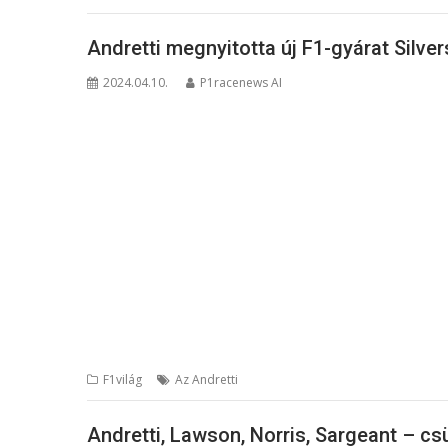
Andretti megnyitotta új F1-gyárat Silv
2024.04.10.
P1racenews AI
F1világ
Az Andretti
Andretti, Lawson, Norris, Sargeant – csü