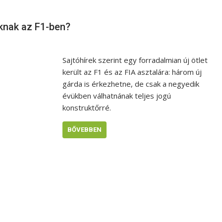
knak az F1-ben?
Sajtóhírek szerint egy forradalmian új ötlet
került az F1 és az FIA asztalára: három új
gárda is érkezhetne, de csak a negyedik
évükben válhatnának teljes jogú
konstruktőrré.
BŐVEBBEN