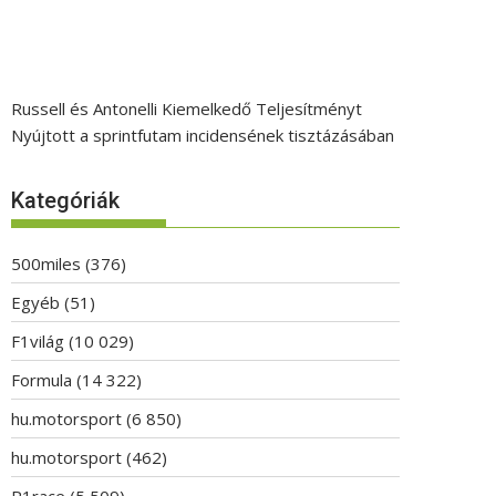
Russell és Antonelli Kiemelkedő Teljesítményt
Nyújtott a sprintfutam incidensének tisztázásában
Kategóriák
500miles
(376)
Egyéb
(51)
F1világ
(10 029)
Formula
(14 322)
hu.motorsport
(6 850)
hu.motorsport
(462)
P1race
(5 509)