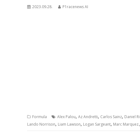
2023.09.28.
P1racenews AI
,
,
,
Formula
Alex Palou
Az Andretti
Carlos Sainz
Daniel R
,
,
,
Lando Norrison
Liam Lawson
Logan Sargeant
Marc Marquez.