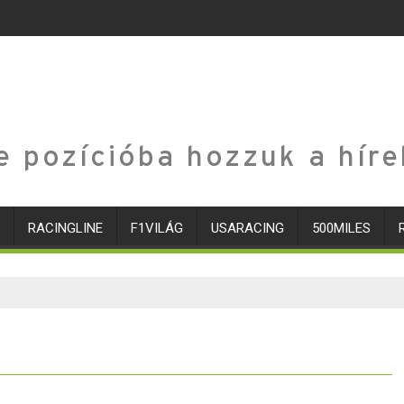
e pozícióba hozzuk a híre
RACINGLINE
F1VILÁG
USARACING
500MILES