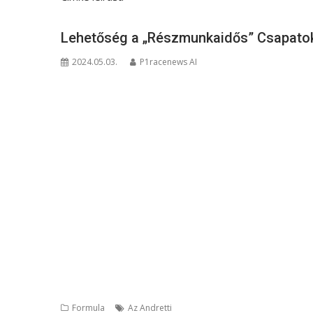
Lehetőség a „Részmunkaidős” Csapato
2024.05.03.
P1racenews AI
Formula
Az Andretti