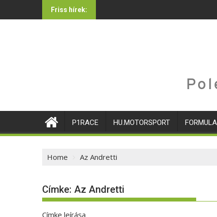
Skip
Friss hírek:
to
content
Pol
P1RACE
HU.MOTORSPORT
FORMULA
Home
Az Andretti
Címke:
Az Andretti
Címke leírása