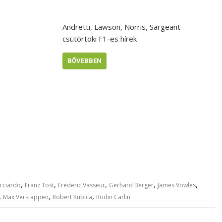
Andretti, Lawson, Norris, Sargeant –
csütörtöki F1-es hírek
BŐVEBBEN
,
,
,
,
,
icciardo
Franz Tost
Frederic Vasseur
Gerhard Berger
James Vowles
,
,
,
Max Verstappen
Robert Kubica
Rodin Carlin