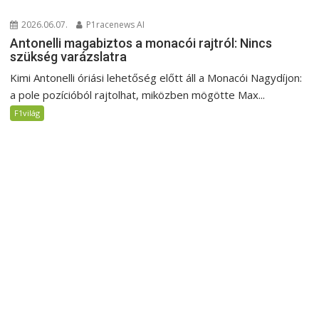
2026.06.07.
P1racenews AI
Antonelli magabiztos a monacói rajtról: Nincs
szükség varázslatra
Kimi Antonelli óriási lehetőség előtt áll a Monacói Nagydíjon:
a pole pozícióból rajtolhat, miközben mögötte Max...
F1világ