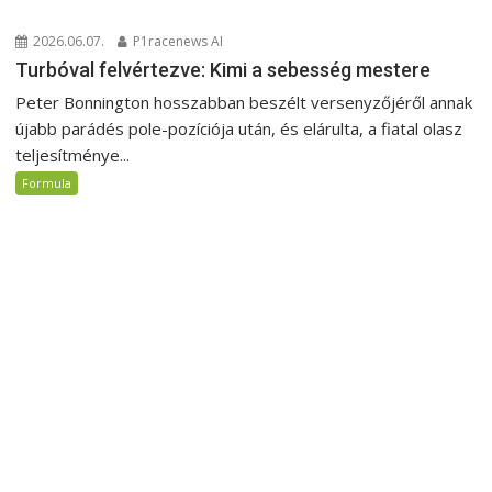
2026.06.07.
P1racenews AI
Turbóval felvértezve: Kimi a sebesség mestere
Peter Bonnington hosszabban beszélt versenyzőjéről annak
újabb parádés pole-pozíciója után, és elárulta, a fiatal olasz
teljesítménye...
Formula