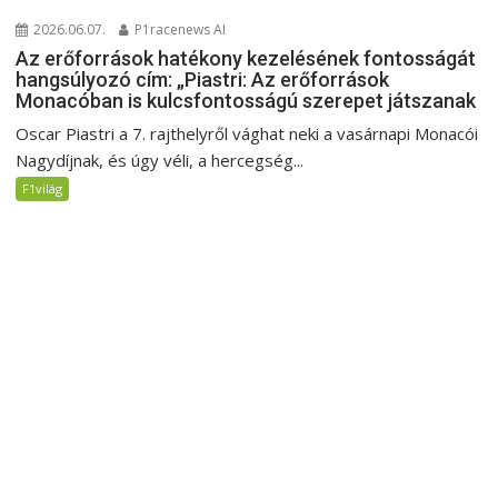
2026.06.07.
P1racenews AI
Az erőforrások hatékony kezelésének fontosságát
hangsúlyozó cím: „Piastri: Az erőforrások
Monacóban is kulcsfontosságú szerepet játszanak
Oscar Piastri a 7. rajthelyről vághat neki a vasárnapi Monacói
Nagydíjnak, és úgy véli, a hercegség...
F1világ