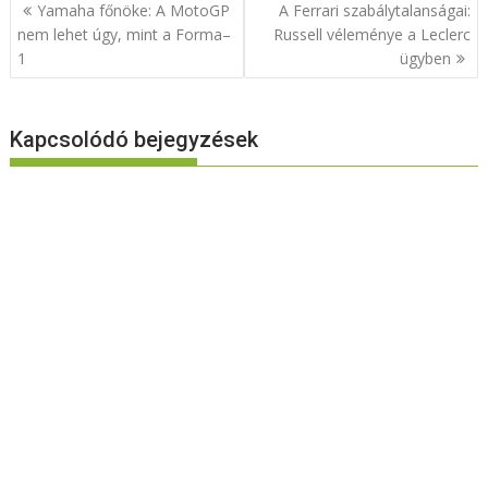
Bejegyzés
Yamaha főnöke: A MotoGP
A Ferrari szabálytalanságai:
navigáció
nem lehet úgy, mint a Forma–
Russell véleménye a Leclerc
1
ügyben
Kapcsolódó bejegyzések