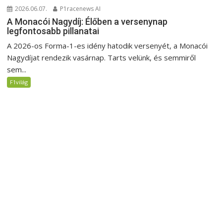
2026.06.07.
P1racenews AI
A Monacói Nagydíj: Élőben a versenynap
legfontosabb pillanatai
A 2026-os Forma-1-es idény hatodik versenyét, a Monacói
Nagydíjat rendezik vasárnap. Tarts velünk, és semmiről
sem...
F1világ