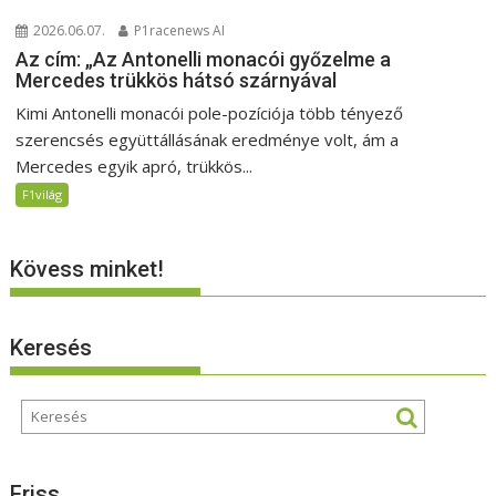
2026.06.07.
P1racenews AI
Az cím: „Az Antonelli monacói győzelme a
Mercedes trükkös hátsó szárnyával
Kimi Antonelli monacói pole-pozíciója több tényező
szerencsés együttállásának eredménye volt, ám a
Mercedes egyik apró, trükkös...
F1világ
Kövess minket!
Keresés
Friss