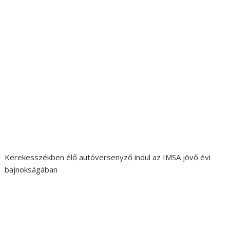
Kerekesszékben élő autóversenyző indul az IMSA jövő évi
bajnokságában