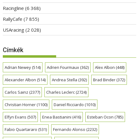
Racingline
(6 368)
RallyCafe
(7 855)
USAracing
(2 028)
Címkék
Adrian Newey
(514)
Adrien Fourmaux
(362)
Alex Albon
(448)
Alexander Albon
(514)
Andrea Stella
(392)
Brad Binder
(372)
Carlos Sainz
(2377)
Charles Leclerc
(2724)
Christian Horner
(1100)
Daniel Ricciardo
(1010)
Elfyn Evans
(507)
Enea Bastianini
(416)
Esteban Ocon
(785)
Fabio Quartararo
(531)
Fernando Alonso
(2232)