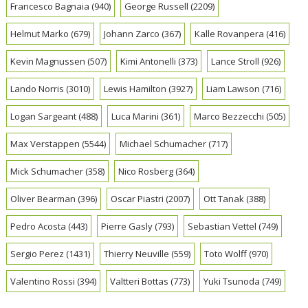
Francesco Bagnaia
(940)
George Russell
(2209)
Helmut Marko
(679)
Johann Zarco
(367)
Kalle Rovanpera
(416)
Kevin Magnussen
(507)
Kimi Antonelli
(373)
Lance Stroll
(926)
Lando Norris
(3010)
Lewis Hamilton
(3927)
Liam Lawson
(716)
Logan Sargeant
(488)
Luca Marini
(361)
Marco Bezzecchi
(505)
Max Verstappen
(5544)
Michael Schumacher
(717)
Mick Schumacher
(358)
Nico Rosberg
(364)
Oliver Bearman
(396)
Oscar Piastri
(2007)
Ott Tanak
(388)
Pedro Acosta
(443)
Pierre Gasly
(793)
Sebastian Vettel
(749)
Sergio Perez
(1431)
Thierry Neuville
(559)
Toto Wolff
(970)
Valentino Rossi
(394)
Valtteri Bottas
(773)
Yuki Tsunoda
(749)