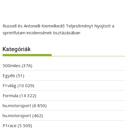
Russell és Antonelli Kiemelkedő Teljesítményt Nyújtott a
sprintfutam incidensének tisztázásában
Kategóriák
500miles
(376)
Egyéb
(51)
F1világ
(10 029)
Formula
(14 322)
hu.motorsport
(6 850)
hu.motorsport
(462)
P1race
(5 509)