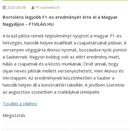
2025.08.04.
P1racenews AI
Bortoleto legjobb F1-es eredményét érte el a Magyar
Nagydíjon – F1VILÁG.HU
A brazil pilóta remek teljesítményt nyújtott a magyar F1-es
hétvégén, hatodik helyen kvalifikált a csapattársánál jobban. A
versenyen végigjárta Alonso nyomát, hozzáadva nyolc pontot
a Saubernek. Nagyon boldog volt az elért eredmény miatt,
hálás a csapatnak és a közös munkának. Örült annak, hogy
olyan neves pilóták mellett versenyezhetett, mint Alonso és
Verstappen. Az eredménynek köszönhetően a Sauber a
hatodik helyen áll a konstruktőri tabellán. A jövőben szeretne
az augusztusi szünetben a családjával ünnepelni.
Tovább a cikkhez
Megosztás