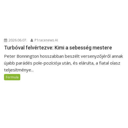
2026.06.07.
P1racenews AI
Turbóval felvértezve: Kimi a sebesség mestere
Peter Bonnington hosszabban beszélt versenyzőjéről annak
újabb parádés pole-pozíciója után, és elárulta, a fiatal olasz
teljesítménye...
Formula