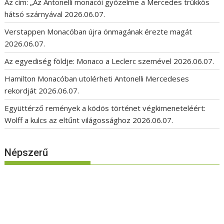
Az cím: „Az Antonelli monacói győzelme a Mercedes trükkös
hátsó szárnyával
2026.06.07.
Verstappen Monacóban újra önmagának érezte magát
2026.06.07.
Az egyediség földje: Monaco a Leclerc szemével
2026.06.07.
Hamilton Monacóban utolérheti Antonelli Mercedeses
rekordját
2026.06.07.
Együttérző remények a ködös történet végkimeneteléért:
Wolff a kulcs az eltűnt világossághoz
2026.06.07.
Népszerű