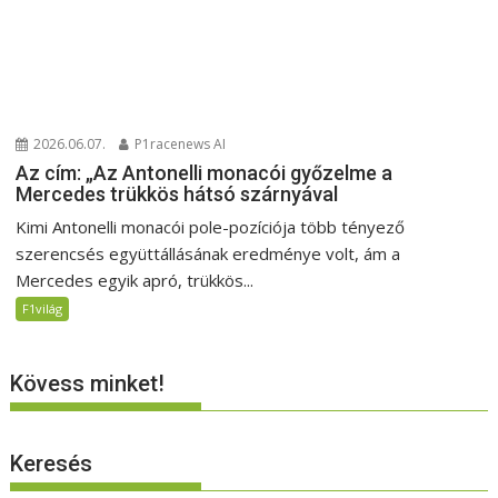
2026.06.07.
P1racenews AI
Az cím: „Az Antonelli monacói győzelme a
Mercedes trükkös hátsó szárnyával
Kimi Antonelli monacói pole-pozíciója több tényező
szerencsés együttállásának eredménye volt, ám a
Mercedes egyik apró, trükkös...
F1világ
Kövess minket!
Keresés