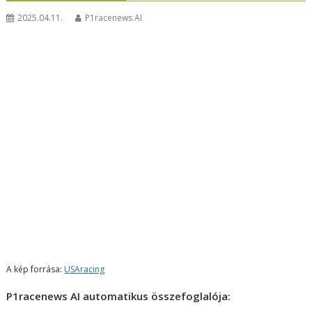
2025.04.11.
P1racenews AI
A kép forrása:
USAracing
P1racenews AI automatikus összefoglalója: