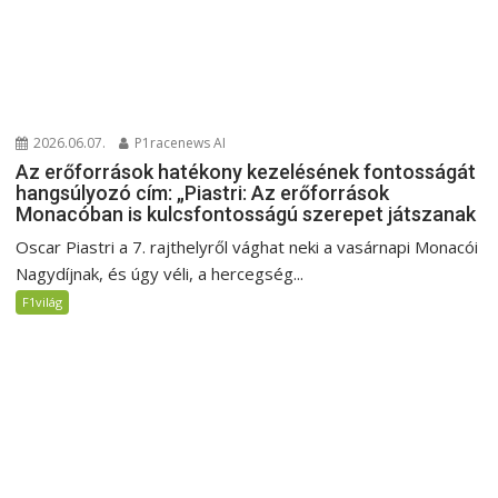
2026.06.07.
P1racenews AI
Az erőforrások hatékony kezelésének fontosságát
hangsúlyozó cím: „Piastri: Az erőforrások
Monacóban is kulcsfontosságú szerepet játszanak
Oscar Piastri a 7. rajthelyről vághat neki a vasárnapi Monacói
Nagydíjnak, és úgy véli, a hercegség...
F1világ