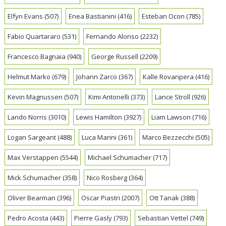
Elfyn Evans
(507)
Enea Bastianini
(416)
Esteban Ocon
(785)
Fabio Quartararo
(531)
Fernando Alonso
(2232)
Francesco Bagnaia
(940)
George Russell
(2209)
Helmut Marko
(679)
Johann Zarco
(367)
Kalle Rovanpera
(416)
Kevin Magnussen
(507)
Kimi Antonelli
(373)
Lance Stroll
(926)
Lando Norris
(3010)
Lewis Hamilton
(3927)
Liam Lawson
(716)
Logan Sargeant
(488)
Luca Marini
(361)
Marco Bezzecchi
(505)
Max Verstappen
(5544)
Michael Schumacher
(717)
Mick Schumacher
(358)
Nico Rosberg
(364)
Oliver Bearman
(396)
Oscar Piastri
(2007)
Ott Tanak
(388)
Pedro Acosta
(443)
Pierre Gasly
(793)
Sebastian Vettel
(749)