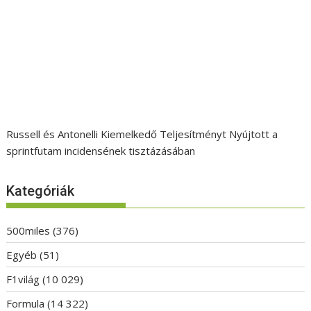
Russell és Antonelli Kiemelkedő Teljesítményt Nyújtott a
sprintfutam incidensének tisztázásában
Kategóriák
500miles
(376)
Egyéb
(51)
F1világ
(10 029)
Formula
(14 322)