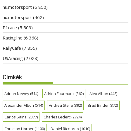
hu.motorsport
(6 850)
hu.motorsport
(462)
P1race
(5 509)
Racingline
(6 368)
RallyCafe
(7 855)
USAracing
(2 028)
Címkék
Adrian Newey
(514)
Adrien Fourmaux
(362)
Alex Albon
(448)
Alexander Albon
(514)
Andrea Stella
(392)
Brad Binder
(372)
Carlos Sainz
(2377)
Charles Leclerc
(2724)
Christian Horner
(1100)
Daniel Ricciardo
(1010)