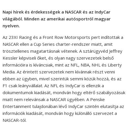
Napi hírek és érdekességek a NASCAR és az IndyCar
világából. Minden az amerikai autósportról magyar
nyelven.
Az 23XI Racing és a Front Row Motorsports pert indítottak a
NASCAR ellen a Cup Series charter-rendszer miatt, amit
trösztellenes magatartásnak vétenek. A sztárügyvéd Jeffrey
Kessler képviseli őket, és olyan nagy szervezetek belső
információira is kíváncsiak, mint az NFL, NBA, NHL és Liberty
Media. Az érintett szervezetek nem kívánnak részt venni
ebben az ügyben, mivel szerintük semmi közük hozzá, és az
F1 csak leányvállalat. Az NFL és IndyCar is ellenzik a
dokumentumok kiadását, mondván hogy eltérő szabályozásuk
miatt nem relevánsak a NASCAR ügyében. A Penske
Entertainment tulajdonában lévő IndyCar szintén elutasítja az
információk kiadását, mondván hogy különálló szervezet a
NASCAR-tól.