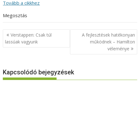
Tovább a cikkhez
Megosztás
Bejegyzés
Verstappen: Csak túl
A fejlesztések hatékonyan
navigáció
lassúak vagyunk
működnek – Hamilton
véleménye
Kapcsolódó bejegyzések