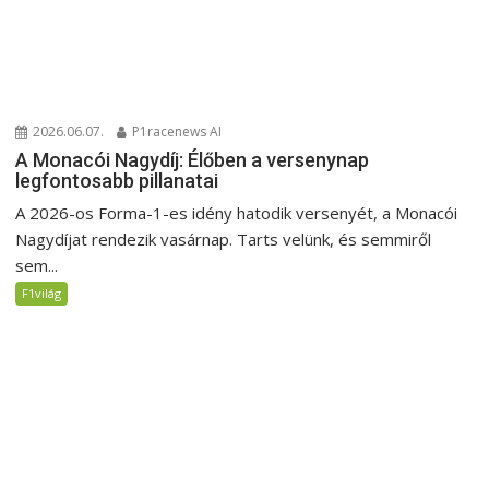
2026.06.07.
P1racenews AI
A Monacói Nagydíj: Élőben a versenynap
legfontosabb pillanatai
A 2026-os Forma-1-es idény hatodik versenyét, a Monacói
Nagydíjat rendezik vasárnap. Tarts velünk, és semmiről
sem...
F1világ