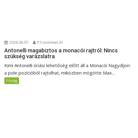
2026.06.07.
P1racenews AI
Antonelli magabiztos a monacói rajtról: Nincs
szükség varázslatra
Kimi Antonelli óriási lehetőség előtt áll a Monacói Nagydíjon:
a pole pozícióból rajtolhat, miközben mögötte Max...
F1világ