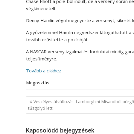
Chase Elliott a pole-ból indult, de a verseny során
végkimenetelt.
Denny Hamlin végül megnyerte a versenyt, sikerét 
A győzelemmel Hamlin negyedszer látogathatott a v
tovább erősítette a pozícióját.
A NASCAR verseny izgalmai és fordulatai mindig gara
teljesítményre.
Tovább a cikkhez
Megosztás
Bejegyzés
Veszélyes átváltozás: Lamborghini Misanóból pörgő
navigáció
tűzgolyó lett
Kapcsolódó bejegyzések