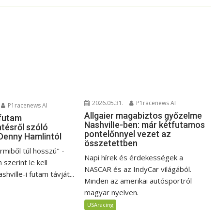
2026.05.31.
P1racenews AI
P1racenews AI
Allgaier magabiztos győzelme
 futam
NashvilIe-ben: már kétfutamos
tésről szóló
pontelőnnyel vezet az
 Denny Hamlintól
összetettben
rmiből túl hosszú" -
Napi hírek és érdekességek a
szerint le kell
NASCAR és az IndyCar világából.
ashville-i futam távját...
Minden az amerikai autósportról
magyar nyelven.
USAracing