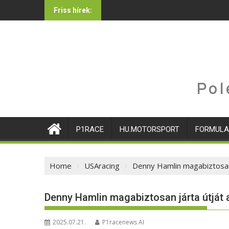
Skip
Friss hírek:
to
content
Pol
P1RACE
HU.MOTORSPORT
FORMULA
Home
USAracing
Denny Hamlin magabiztosan 
Denny Hamlin magabiztosan járta útját 
2025.07.21.
P1racenews AI