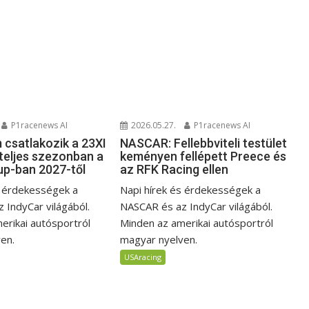
P1racenews AI
2026.05.27.
P1racenews AI
 csatlakozik a 23XI
NASCAR: Fellebbviteli testület
teljes szezonban a
keményen fellépett Preece és
p-ban 2027-től
az RFK Racing ellen
s érdekességek a
Napi hírek és érdekességek a
 IndyCar világából.
NASCAR és az IndyCar világából.
erikai autósportról
Minden az amerikai autósportról
en.
magyar nyelven.
USAracing