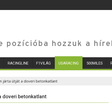
e pozícióba hozzuk a híre
RACINGLINE
F1VILÁG
USARACING
500MILES
járta útját a doveri betonkatlant
a doveri betonkatlant