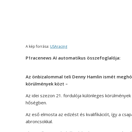
A kép forrása:
USAracing
P1racenews AI automatikus összefoglalója:
Az önbizalommal teli Denny Hamlin ismét meghódí
körülmények közt –
Az idei szezon 21. fordulója különleges körülménye
hőségben.
Az eső elmosta az edzést és kvalifikációt, így a csap
abroncsokkal.