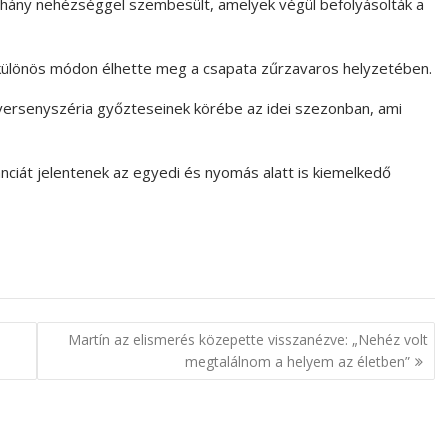
 néhány nehézséggel szembesült, amelyek végül befolyásolták a
különös módon élhette meg a csapata zűrzavaros helyzetében.
ersenyszéria győzteseinek körébe az idei szezonban, ami
nciát jelentenek az egyedi és nyomás alatt is kiemelkedő
Martín az elismerés közepette visszanézve: „Nehéz volt
megtalálnom a helyem az életben”