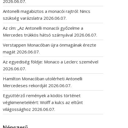
2026.06.07.
Antonelli magabiztos a monacói rajtról: Nincs
szükség varázslatra
2026.06.07.
Az cím: „Az Antonelli monacói győzelme a
Mercedes trükkös hátsó szárnyával
2026.06.07.
Verstappen Monacóban újra önmagának érezte
magát
2026.06.07.
Az egyediség földje: Monaco a Leclerc szemével
2026.06.07.
Hamilton Monacóban utolérheti Antonelli
Mercedeses rekordját
2026.06.07.
Együttérző remények a ködös történet
végkimeneteléért: Wolff a kulcs az eltűnt
világossághoz
2026.06.07.
Népszerű