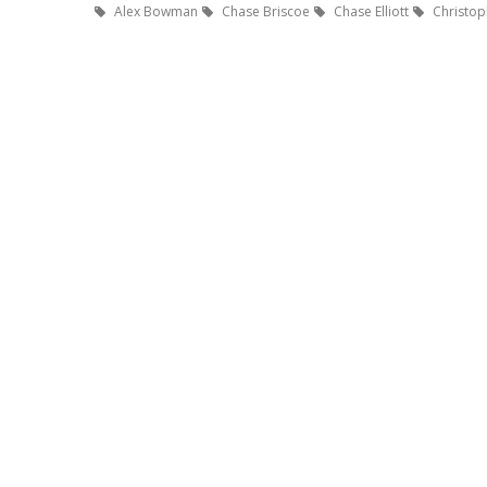
Alex Bowman
Chase Briscoe
Chase Elliott
Christop