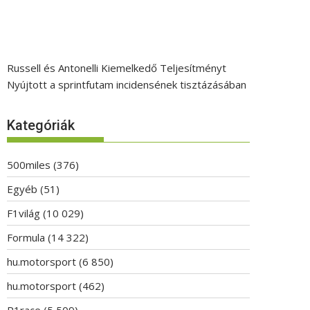
Russell és Antonelli Kiemelkedő Teljesítményt
Nyújtott a sprintfutam incidensének tisztázásában
Kategóriák
500miles
(376)
Egyéb
(51)
F1világ
(10 029)
Formula
(14 322)
hu.motorsport
(6 850)
hu.motorsport
(462)
P1race
(5 509)