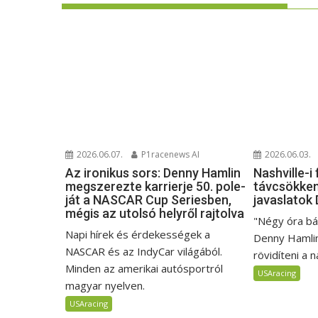
2026.06.07.
P1racenews AI
2026.06.03.
Az ironikus sors: Denny Hamlin
Nashville-i
megszerezte karrierje 50. pole-
távcsökken
ját a NASCAR Cup Seriesben,
javaslatok
mégis az utolsó helyről rajtolva
"Négy óra bá
Napi hírek és érdekességek a
Denny Hamlin 
NASCAR és az IndyCar világából.
rövidíteni a n
Minden az amerikai autósportról
USAracing
magyar nyelven.
USAracing