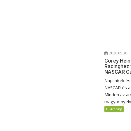
2026.05.30.
Corey Heim
Racinghez 
NASCAR Cu
Napi hírek é
NASCAR és az
Minden az am
magyar nyelv
USAracing