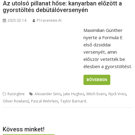
Az utolsó pillanat hőse: kanyarban előzött a
gyorstöltés debütálóversenyén
2025.02.14.
P1racenews AI
Maximilian Günther
nyerte a Formula E
első dzsiddai
versenyét, amin
először vetették be
élesben a gyorstöltést.
BŐVEBBEN
,
,
,
,
Racingline
Alexander Sims
Jake Hughes
Mitch Evans
Nyck Vries
,
,
Oliver Rowland
Pascal Wehrlein
Taylor Barnard.
Kövess minket!