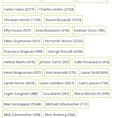
Carlos Sainz
(2377)
Charles Leclerc
(2724)
Christian Horner
(1100)
Daniel Ricciardo
(1010)
Elfyn Evans
(507)
Enea Bastianini
(416)
Esteban Ocon
(785)
Fabio Quartararo
(531)
Fernando Alonso
(2232)
Francesco Bagnaia
(940)
George Russell
(2209)
Helmut Marko
(679)
Johann Zarco
(367)
Kalle Rovanpera
(416)
Kevin Magnussen
(507)
Kimi Antonelli
(373)
Lance Stroll
(926)
Lando Norris
(3010)
Lewis Hamilton
(3927)
Liam Lawson
(716)
Logan Sargeant
(488)
Luca Marini
(361)
Marco Bezzecchi
(505)
Max Verstappen
(5544)
Michael Schumacher
(717)
Mick Schumacher
(358)
Nico Rosberg
(364)