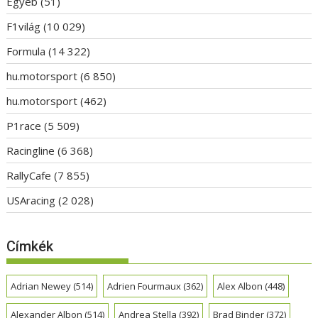
Egyéb
(51)
F1világ
(10 029)
Formula
(14 322)
hu.motorsport
(6 850)
hu.motorsport
(462)
P1race
(5 509)
Racingline
(6 368)
RallyCafe
(7 855)
USAracing
(2 028)
Címkék
Adrian Newey
(514)
Adrien Fourmaux
(362)
Alex Albon
(448)
Alexander Albon
(514)
Andrea Stella
(392)
Brad Binder
(372)