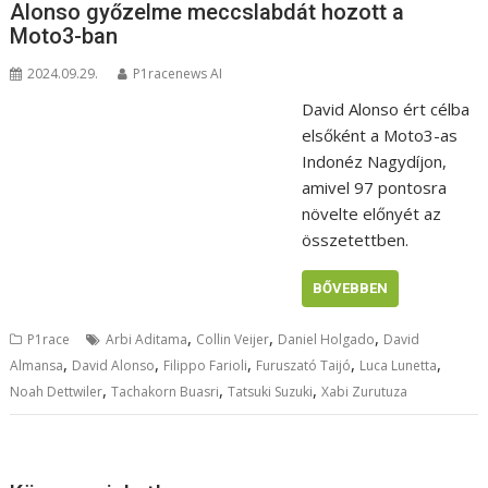
Alonso győzelme meccslabdát hozott a
Moto3-ban
2024.09.29.
P1racenews AI
David Alonso ért célba
elsőként a Moto3-as
Indonéz Nagydíjon,
amivel 97 pontosra
növelte előnyét az
összetettben.
BŐVEBBEN
,
,
,
P1race
Arbi Aditama
Collin Veijer
Daniel Holgado
David
,
,
,
,
,
Almansa
David Alonso
Filippo Farioli
Furuszató Taijó
Luca Lunetta
,
,
,
Noah Dettwiler
Tachakorn Buasri
Tatsuki Suzuki
Xabi Zurutuza