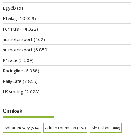
Egyéb
(51)
F1világ
(10 029)
Formula
(14 322)
hu.motorsport
(462)
hu.motorsport
(6 850)
P1race
(5 509)
Racingline
(6 368)
RallyCafe
(7 855)
USAracing
(2 028)
Címkék
Adrian Newey
(514)
Adrien Fourmaux
(362)
Alex Albon
(448)