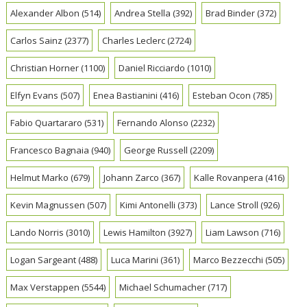
Alexander Albon
(514)
Andrea Stella
(392)
Brad Binder
(372)
Carlos Sainz
(2377)
Charles Leclerc
(2724)
Christian Horner
(1100)
Daniel Ricciardo
(1010)
Elfyn Evans
(507)
Enea Bastianini
(416)
Esteban Ocon
(785)
Fabio Quartararo
(531)
Fernando Alonso
(2232)
Francesco Bagnaia
(940)
George Russell
(2209)
Helmut Marko
(679)
Johann Zarco
(367)
Kalle Rovanpera
(416)
Kevin Magnussen
(507)
Kimi Antonelli
(373)
Lance Stroll
(926)
Lando Norris
(3010)
Lewis Hamilton
(3927)
Liam Lawson
(716)
Logan Sargeant
(488)
Luca Marini
(361)
Marco Bezzecchi
(505)
Max Verstappen
(5544)
Michael Schumacher
(717)