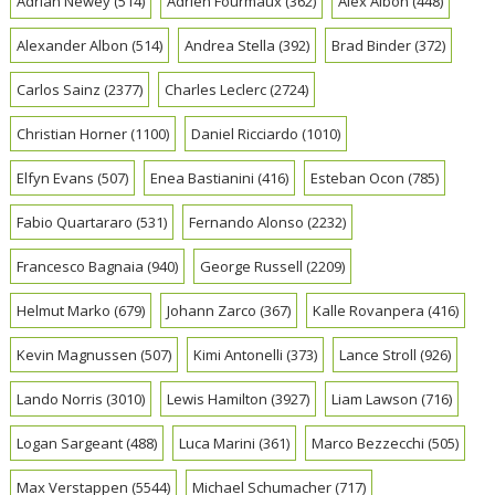
Adrian Newey
(514)
Adrien Fourmaux
(362)
Alex Albon
(448)
Alexander Albon
(514)
Andrea Stella
(392)
Brad Binder
(372)
Carlos Sainz
(2377)
Charles Leclerc
(2724)
Christian Horner
(1100)
Daniel Ricciardo
(1010)
Elfyn Evans
(507)
Enea Bastianini
(416)
Esteban Ocon
(785)
Fabio Quartararo
(531)
Fernando Alonso
(2232)
Francesco Bagnaia
(940)
George Russell
(2209)
Helmut Marko
(679)
Johann Zarco
(367)
Kalle Rovanpera
(416)
Kevin Magnussen
(507)
Kimi Antonelli
(373)
Lance Stroll
(926)
Lando Norris
(3010)
Lewis Hamilton
(3927)
Liam Lawson
(716)
Logan Sargeant
(488)
Luca Marini
(361)
Marco Bezzecchi
(505)
Max Verstappen
(5544)
Michael Schumacher
(717)