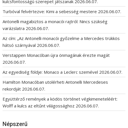
kulcsfontosságú szerepet játszanak
2026.06.07.
Turbóval felvértezve: Kimi a sebesség mestere
2026.06.07.
Antonelli magabiztos a monacói rajtról: Nincs szükség
varázslatra
2026.06.07.
Az cím: „Az Antonelli monacói győzelme a Mercedes trükkös
hátsó szárnyával
2026.06.07.
Verstappen Monacóban újra önmagának érezte magát
2026.06.07.
Az egyediség földje: Monaco a Leclerc szemével
2026.06.07.
Hamilton Monacóban utolérheti Antonelli Mercedeses
rekordját
2026.06.07.
Együttérző remények a ködös történet végkimeneteléért:
Wolff a kulcs az eltűnt világossághoz
2026.06.07.
Népszerű