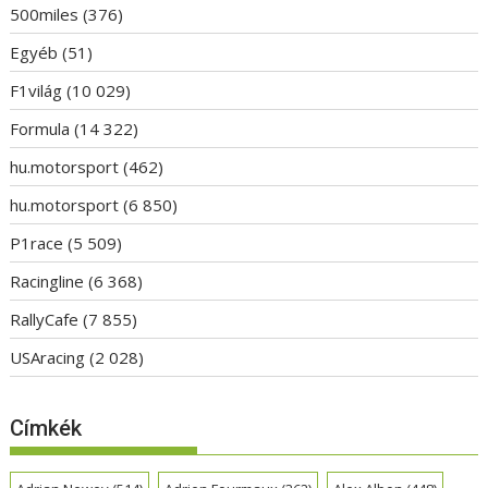
500miles
(376)
Egyéb
(51)
F1világ
(10 029)
Formula
(14 322)
hu.motorsport
(462)
hu.motorsport
(6 850)
P1race
(5 509)
Racingline
(6 368)
RallyCafe
(7 855)
USAracing
(2 028)
Címkék