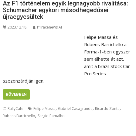
Az F1 történelem egyik legnagyobb rivalitása:
Schumacher egykori másodhegedűsei
újraegyesültek
2023.12.18.
P1racenews AI
Felipe Massa és
Rubens Barrichello a
Forma-1-ben egyszer
sem élhette át azt,
amit a brazil Stock Car
Pro Series
szezonzáróján igen.
BŐVEBBEN
,
,
,
RallyCafe
Felipe Massa
Gabriel Casagrande
Ricardo Zonta
,
Rubens Barrichello
Sergio Ramalho