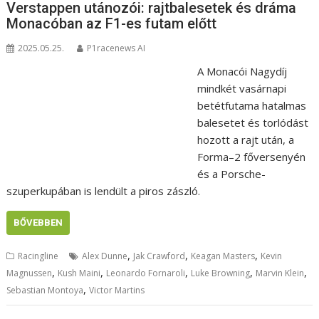
Verstappen utánozói: rajtbalesetek és dráma
Monacóban az F1-es futam előtt
2025.05.25.
P1racenews AI
A Monacói Nagydíj
mindkét vasárnapi
betétfutama hatalmas
balesetet és torlódást
hozott a rajt után, a
Forma–2 főversenyén
és a Porsche-
szuperkupában is lendült a piros zászló.
BŐVEBBEN
,
,
,
Racingline
Alex Dunne
Jak Crawford
Keagan Masters
Kevin
,
,
,
,
,
Magnussen
Kush Maini
Leonardo Fornaroli
Luke Browning
Marvin Klein
,
Sebastian Montoya
Victor Martins