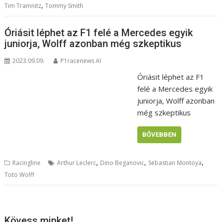
,
Tim Tramnitz
Tommy Smith
Óriásit léphet az F1 felé a Mercedes egyik
juniorja, Wolff azonban még szkeptikus
2023.09.09.
P1racenews AI
Óriásit léphet az F1
felé a Mercedes egyik
juniorja, Wolff azonban
még szkeptikus
BŐVEBBEN
,
,
,
Racingline
Arthur Leclerc
Dino Beganovic
Sebastian Montoya
Toto Wolff
Kövess minket!