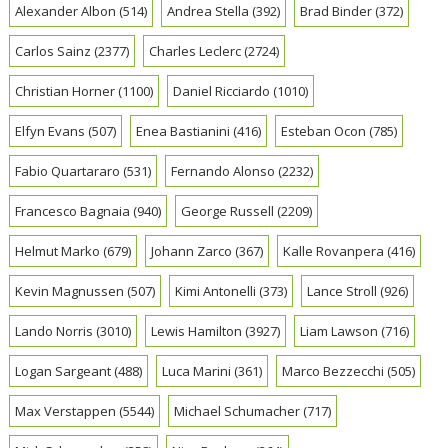
Alexander Albon
(514)
Andrea Stella
(392)
Brad Binder
(372)
Carlos Sainz
(2377)
Charles Leclerc
(2724)
Christian Horner
(1100)
Daniel Ricciardo
(1010)
Elfyn Evans
(507)
Enea Bastianini
(416)
Esteban Ocon
(785)
Fabio Quartararo
(531)
Fernando Alonso
(2232)
Francesco Bagnaia
(940)
George Russell
(2209)
Helmut Marko
(679)
Johann Zarco
(367)
Kalle Rovanpera
(416)
Kevin Magnussen
(507)
Kimi Antonelli
(373)
Lance Stroll
(926)
Lando Norris
(3010)
Lewis Hamilton
(3927)
Liam Lawson
(716)
Logan Sargeant
(488)
Luca Marini
(361)
Marco Bezzecchi
(505)
Max Verstappen
(5544)
Michael Schumacher
(717)