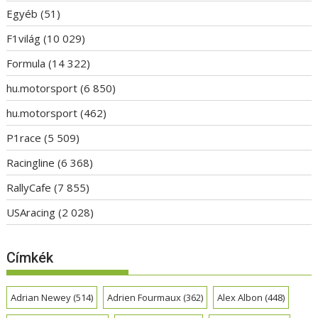
Egyéb
(51)
F1világ
(10 029)
Formula
(14 322)
hu.motorsport
(6 850)
hu.motorsport
(462)
P1race
(5 509)
Racingline
(6 368)
RallyCafe
(7 855)
USAracing
(2 028)
Címkék
Adrian Newey
(514)
Adrien Fourmaux
(362)
Alex Albon
(448)