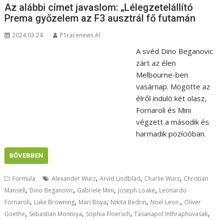
Az alábbi címet javaslom: „Lélegzetelállító
Prema győzelem az F3 ausztrál fő futamán
2024.03.24.
P1racenews AI
A svéd Dino Beganovic
zárt az élen
Melbourne-ben
vasárnap. Mögötte az
élről induló két olasz,
Fornaroli és Mini
végzett a második és
harmadik pozícióban.
BŐVEBBEN
,
,
,
Formula
Alexander Wurz
Arvid Lindblad
Charlie Wurz
Christian
,
,
,
,
Mansell
Dino Beganovic
Gabriele Mini
Joseph Loake
Leonardo
,
,
,
,
,
Fornaroli
Luke Browning
Mari Boya
Nikita Bedrin
Noel Leon.
Oliver
,
,
,
,
Goethe
Sebastian Montoya
Sophia Floersch
Tasanapol Inthraphuvasak