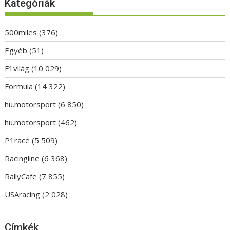
Kategóriák
500miles
(376)
Egyéb
(51)
F1világ
(10 029)
Formula
(14 322)
hu.motorsport
(6 850)
hu.motorsport
(462)
P1race
(5 509)
Racingline
(6 368)
RallyCafe
(7 855)
USAracing
(2 028)
Címkék