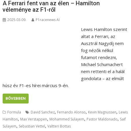
A Ferrari fent van az élen – Hamilton
véleménye az F1-ről
2025.03.09.
P1racenews AI
Lewis Hamilton szerint
altat a Ferrari, az
Ausztrál Nagydíj nem
fog nézők nélkül
futamot rendezni,
Michael Schumachert
nem rettenti el a halál
gondolata – az elmúlt
húsz év F1-es hírei március 9-én.
BŐVEBBEN
,
,
,
Formula
David Sanchez
Fernando Alonso
Kevin Magnussen
Lewis
,
,
,
,
Hamilton
Max Verstappen
Mohammed Sulayem
Pastor Maldonado
Saif
,
,
Sulayem
Sebastian Vettel
Valtteri Bottas