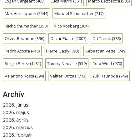
Logan Sargeant
(488)
Luca Marini
(361)
Marco Bezzecchi
(505)
Max Verstappen
(5544)
Michael Schumacher
(717)
Mick Schumacher
(358)
Nico Rosberg
(364)
Oliver Bearman
(396)
Oscar Piastri
(2007)
Ott Tanak
(388)
Pedro Acosta
(443)
Pierre Gasly
(793)
Sebastian Vettel
(749)
Sergio Perez
(1431)
Thierry Neuville
(559)
Toto Wolff
(970)
Valentino Rossi
(394)
Valtteri Bottas
(773)
Yuki Tsunoda
(749)
Archív
2026. június
2026. május
2026. április
2026. március
2026. február