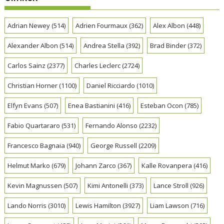
Adrian Newey
(514)
Adrien Fourmaux
(362)
Alex Albon
(448)
Alexander Albon
(514)
Andrea Stella
(392)
Brad Binder
(372)
Carlos Sainz
(2377)
Charles Leclerc
(2724)
Christian Horner
(1100)
Daniel Ricciardo
(1010)
Elfyn Evans
(507)
Enea Bastianini
(416)
Esteban Ocon
(785)
Fabio Quartararo
(531)
Fernando Alonso
(2232)
Francesco Bagnaia
(940)
George Russell
(2209)
Helmut Marko
(679)
Johann Zarco
(367)
Kalle Rovanpera
(416)
Kevin Magnussen
(507)
Kimi Antonelli
(373)
Lance Stroll
(926)
Lando Norris
(3010)
Lewis Hamilton
(3927)
Liam Lawson
(716)