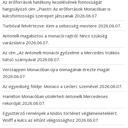
Az erőforrások hatékony kezelésének fontosságát
hangsúlyozó cím: „Piastri: Az erőforrások Monacóban is
kulcsfontosságú szerepet játszanak
2026.06.07.
Turbóval felvértezve: Kimi a sebesség mestere
2026.06.07.
Antonelli magabiztos a monacói rajtról: Nincs szükség
varázslatra
2026.06.07.
Az cím: „Az Antonelli monacói győzelme a Mercedes trükkös
hátsó szárnyával
2026.06.07.
Verstappen Monacóban újra önmagának érezte magát
2026.06.07.
Az egyediség földje: Monaco a Leclerc szemével
2026.06.07.
Hamilton Monacóban utolérheti Antonelli Mercedeses
rekordját
2026.06.07.
Együttérző remények a ködös történet végkimeneteléért:
Wolff a kulcs az eltűnt világossághoz
2026.06.07.