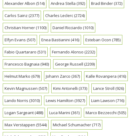
Alexander Albon
(514)
Andrea Stella
(392)
Brad Binder
(372)
Carlos Sainz
(2377)
Charles Leclerc
(2724)
Christian Horner
(1100)
Daniel Ricciardo
(1010)
Elfyn Evans
(507)
Enea Bastianini
(416)
Esteban Ocon
(785)
Fabio Quartararo
(531)
Fernando Alonso
(2232)
Francesco Bagnaia
(940)
George Russell
(2209)
Helmut Marko
(679)
Johann Zarco
(367)
Kalle Rovanpera
(416)
Kevin Magnussen
(507)
Kimi Antonelli
(373)
Lance Stroll
(926)
Lando Norris
(3010)
Lewis Hamilton
(3927)
Liam Lawson
(716)
Logan Sargeant
(488)
Luca Marini
(361)
Marco Bezzecchi
(505)
Max Verstappen
(5544)
Michael Schumacher
(717)