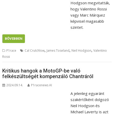
Hodgson megvitatták,
hogy Valentino Rossi
vagy Marc Márquez
képvisel magasabb
szintet.
BŐVEBBEN
,
,
,
P1race
Cal Crutchlow
James Toseland
Neil Hodgson
Valentino
Rossi
Kritikus hangok a MotoGP-be való
felkészültségét kompenzáló Chantráról
2024.09.14.
P1racenews AI
A jelenleg egyaránt
szakértőként dolgozó
Neil Hodgson és
Michael Laverty is azt