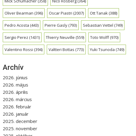
Mick Schumacher
(358)
Nico Rosberg
(364)
Oliver Bearman
(396)
Oscar Piastri
(2007)
Ott Tanak
(388)
Pedro Acosta
(443)
Pierre Gasly
(793)
Sebastian Vettel
(749)
Sergio Perez
(1431)
Thierry Neuville
(559)
Toto Wolff
(970)
Valentino Rossi
(394)
Valtteri Bottas
(773)
Yuki Tsunoda
(749)
Archív
2026. június
2026. május
2026. április
2026. március
2026. február
2026. január
2025. december
2025. november
2025. október