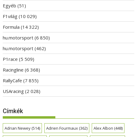
Egyéb
(51)
F1világ
(10 029)
Formula
(14 322)
hu.motorsport
(6 850)
hu.motorsport
(462)
P1race
(5 509)
Racingline
(6 368)
RallyCafe
(7 855)
USAracing
(2 028)
Címkék
Adrian Newey
(514)
Adrien Fourmaux
(362)
Alex Albon
(448)