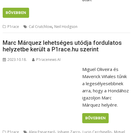
BŐVEBBEN
,
P1race
Cal Crutchlow
Neil Hodgson
Marc Márquez lehetséges utódja fordulatos
helyzetbe került a P1race.hu szerint
2023.10.18.
P1racenews AI
Miguel Oliveira és
Maverick Viñales tűnik
a legesélyesebbnek
arra, hogy a Hondához
igazoljon Marc
Márquez helyére.
BŐVEBBEN
,
,
,
P1race
Aleix Espargaró
Johann Zarco
Lucio Cecchinello
Miguel