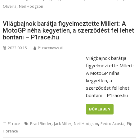
,
Oliveira
Neil Hodgson
Világbajnok barátja figyelmeztette Millert: A
MotoGP néha kegyetlen, a szerződést fel lehet
bontani – P1race.hu
2023.09.15.
P1racenews AI
Világbajnok barátja
figyelmeztette Millert:
A MotoGP néha
kegyetlen, a
szerződést fel lehet
bontani – P1race.hu
BŐVEBBEN
,
,
,
,
P1race
Brad Binder
Jack Miller
Neil Hodgson
Pedro Acosta
Pip
Florence