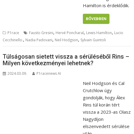
Hamilton is érdeklődik.
BŐVEBBEN
,
,
,
P1race
Fausto Gresini
Hervé Poncharal
Lewis Hamilton
Lucio
,
,
,
Cecchinello.
Nadia Padovani
Neil Hodgson
Sylvain Guintoli
Túlságosan sietett vissza a sérüléséből Rins –
Milyen következményei lehetnek?
2024.03.09.
P1racenews AI
Neil Hodgson és Cal
Crutchlow úgy
gondolják, hogy Álex
Rins túl korán tért
vissza a 2023-as Olasz
Nagydíjon
elszenvedett sérülése
után.