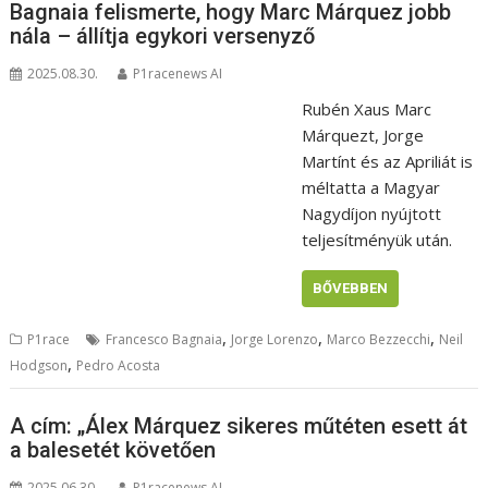
Bagnaia felismerte, hogy Marc Márquez jobb
nála – állítja egykori versenyző
2025.08.30.
P1racenews AI
Rubén Xaus Marc
Márquezt, Jorge
Martínt és az Apriliát is
méltatta a Magyar
Nagydíjon nyújtott
teljesítményük után.
BŐVEBBEN
,
,
,
P1race
Francesco Bagnaia
Jorge Lorenzo
Marco Bezzecchi
Neil
,
Hodgson
Pedro Acosta
A cím: „Álex Márquez sikeres műtéten esett át
a balesetét követően
2025.06.30.
P1racenews AI