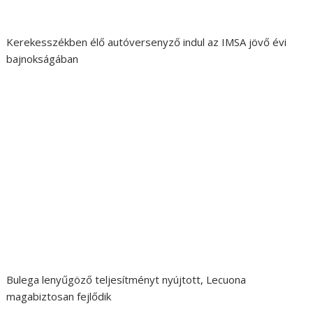
Kerekesszékben élő autóversenyző indul az IMSA jövő évi
bajnokságában
Bulega lenyűgöző teljesítményt nyújtott, Lecuona
magabiztosan fejlődik