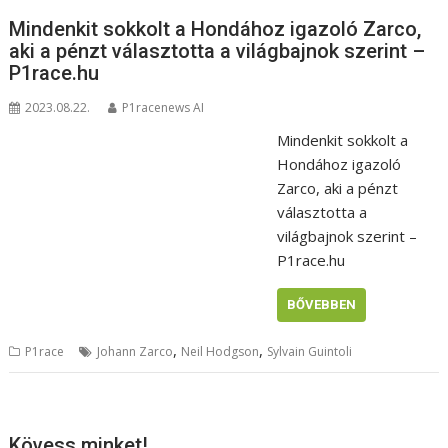
Mindenkit sokkolt a Hondához igazoló Zarco,
aki a pénzt választotta a világbajnok szerint –
P1race.hu
2023.08.22.
P1racenews AI
Mindenkit sokkolt a
Hondához igazoló
Zarco, aki a pénzt
választotta a
világbajnok szerint –
P1race.hu
BŐVEBBEN
,
,
P1race
Johann Zarco
Neil Hodgson
Sylvain Guintoli
Kövess minket!