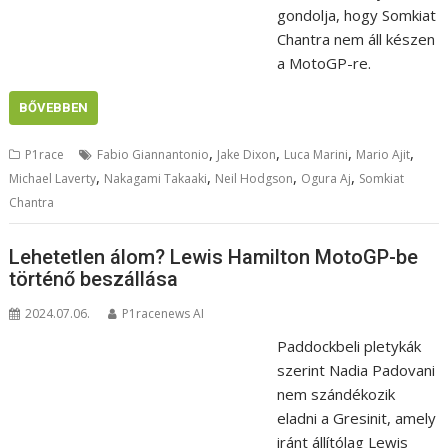
gondolja, hogy Somkiat
Chantra nem áll készen
a MotoGP-re.
BŐVEBBEN
,
,
,
,
P1race
Fabio Giannantonio
Jake Dixon
Luca Marini
Mario Ajit
,
,
,
,
Michael Laverty
Nakagami Takaaki
Neil Hodgson
Ogura Aj
Somkiat
Chantra
Lehetetlen álom? Lewis Hamilton MotoGP-be
történő beszállása
2024.07.06.
P1racenews AI
Paddockbeli pletykák
szerint Nadia Padovani
nem szándékozik
eladni a Gresinit, amely
iránt állítólag Lewis