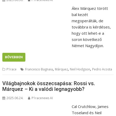
Álex Márquez törött
bal kezét
megoperálták, de
továbbra is kérdéses,
hogy ott lehet-e a
soron következő
Német Nagydíjon.
BŐVEBBEN
,
,
,
P1race
Francesco Bagnaia
Márquez
Neil Hodgson
Pedro Acosta
Világbajnokok összecsapása: Rossi vs.
Márquez – Ki a valódi legnagyobb?
2025.06.24.
P1racenews AI
Cal Crutchlow, James
Toseland és Neil