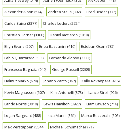
Adrian Newey
(514)
Adrien Fourmaux
(362)
Alex Albon
(448)
Alexander Albon
(514)
Andrea Stella
(392)
Brad Binder
(372)
Carlos Sainz
(2377)
Charles Leclerc
(2724)
Christian Horner
(1100)
Daniel Ricciardo
(1010)
Elfyn Evans
(507)
Enea Bastianini
(416)
Esteban Ocon
(785)
Fabio Quartararo
(531)
Fernando Alonso
(2232)
Francesco Bagnaia
(940)
George Russell
(2209)
Helmut Marko
(679)
Johann Zarco
(367)
Kalle Rovanpera
(416)
Kevin Magnussen
(507)
Kimi Antonelli
(373)
Lance Stroll
(926)
Lando Norris
(3010)
Lewis Hamilton
(3927)
Liam Lawson
(716)
Logan Sargeant
(488)
Luca Marini
(361)
Marco Bezzecchi
(505)
Max Verstappen
(5544)
Michael Schumacher
(717)