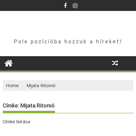
Skip
to
content
Pole pozícióba hozzuk a híreket!
Home
Mijata Ritomó
Címke:
Mijata Ritomó
Címke leírása