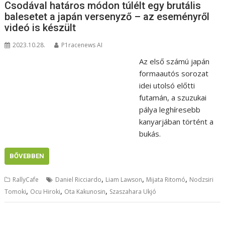
Csodával határos módon túlélt egy brutális
balesetet a japán versenyző – az eseményről
videó is készült
2023.10.28.
P1racenews AI
Az első számú japán
formaautós sorozat
idei utolsó előtti
futamán, a szuzukai
pálya leghíresebb
kanyarjában történt a
bukás.
BŐVEBBEN
,
,
,
RallyCafe
Daniel Ricciardo
Liam Lawson
Mijata Ritomó
Nodzsiri
,
,
,
Tomoki
Ocu Hiroki
Ota Kakunosin
Szaszahara Ukjó