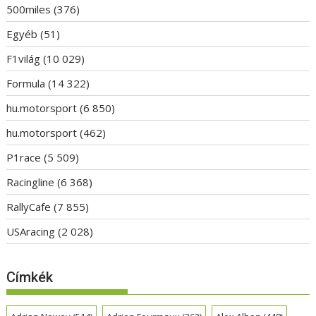
500miles
(376)
Egyéb
(51)
F1világ
(10 029)
Formula
(14 322)
hu.motorsport
(6 850)
hu.motorsport
(462)
P1race
(5 509)
Racingline
(6 368)
RallyCafe
(7 855)
USAracing
(2 028)
Címkék