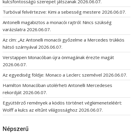
kulcsfontosságú szerepet játszanak
2026.06.07.
Turbóval felvértezve: Kimi a sebesség mestere
2026.06.07.
Antonelli magabiztos a monacói rajtról: Nincs szükség
varázslatra
2026.06.07.
Az cím: „Az Antonelli monacói győzelme a Mercedes trükkös
hátsó szárnyával
2026.06.07.
Verstappen Monacóban újra önmagának érezte magát
2026.06.07.
Az egyediség földje: Monaco a Leclerc szemével
2026.06.07.
Hamilton Monacóban utolérheti Antonelli Mercedeses
rekordját
2026.06.07.
Együttérző remények a ködös történet végkimeneteléért:
Wolff a kulcs az eltűnt világossághoz
2026.06.07.
Népszerű