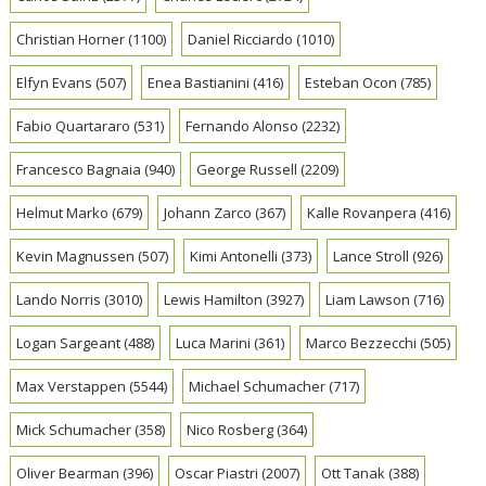
Christian Horner
(1100)
Daniel Ricciardo
(1010)
Elfyn Evans
(507)
Enea Bastianini
(416)
Esteban Ocon
(785)
Fabio Quartararo
(531)
Fernando Alonso
(2232)
Francesco Bagnaia
(940)
George Russell
(2209)
Helmut Marko
(679)
Johann Zarco
(367)
Kalle Rovanpera
(416)
Kevin Magnussen
(507)
Kimi Antonelli
(373)
Lance Stroll
(926)
Lando Norris
(3010)
Lewis Hamilton
(3927)
Liam Lawson
(716)
Logan Sargeant
(488)
Luca Marini
(361)
Marco Bezzecchi
(505)
Max Verstappen
(5544)
Michael Schumacher
(717)
Mick Schumacher
(358)
Nico Rosberg
(364)
Oliver Bearman
(396)
Oscar Piastri
(2007)
Ott Tanak
(388)