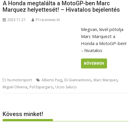
A Honda megtalálta a MotoGP-ben Marc
Marquez helyettesét! – Hivatalos bejelentés
2023.11.27.
P1racenews AI
Megvan, kivel pótolja
Marc Marquezt a
Honda a MotoGP-ben!
– hivatalos
BŐVEBBEN
,
,
,
hu.motorsport
Alberto Puig
Di Giannantonio
Marc Marquez
,
,
Miguel Oliveria
Pol Espargaro
Uccio Salucci
Kövess minket!