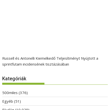
Russell és Antonelli Kiemelkedő Teljesítményt Nyújtott a
sprintfutam incidensének tisztázásában
Kategóriák
500miles
(376)
Egyéb
(51)
F1világ
(10 029)