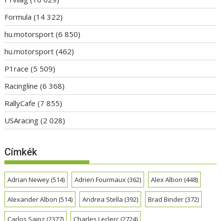
Formula
(14 322)
hu.motorsport
(6 850)
hu.motorsport
(462)
P1race
(5 509)
Racingline
(6 368)
RallyCafe
(7 855)
USAracing
(2 028)
Címkék
Adrian Newey
(514)
Adrien Fourmaux
(362)
Alex Albon
(448)
Alexander Albon
(514)
Andrea Stella
(392)
Brad Binder
(372)
Carlos Sainz
(2377)
Charles Leclerc
(2724)