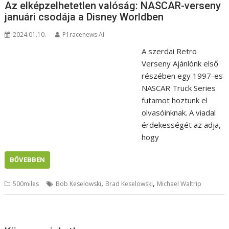
Az elképzelhetetlen valóság: NASCAR-verseny
januári csodája a Disney Worldben
2024.01.10.
P1racenews AI
A szerdai Retro
Verseny Ajánlónk első
részében egy 1997-es
NASCAR Truck Series
futamot hoztunk el
olvasóinknak. A viadal
érdekességét az adja,
hogy
BŐVEBBEN
,
,
500miles
Bob Keselowski
Brad Keselowski
Michael Waltrip