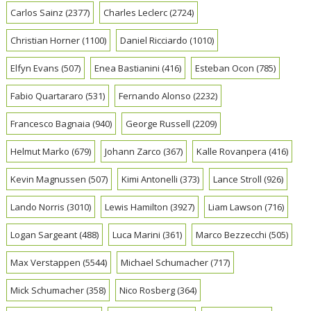
Carlos Sainz
(2377)
Charles Leclerc
(2724)
Christian Horner
(1100)
Daniel Ricciardo
(1010)
Elfyn Evans
(507)
Enea Bastianini
(416)
Esteban Ocon
(785)
Fabio Quartararo
(531)
Fernando Alonso
(2232)
Francesco Bagnaia
(940)
George Russell
(2209)
Helmut Marko
(679)
Johann Zarco
(367)
Kalle Rovanpera
(416)
Kevin Magnussen
(507)
Kimi Antonelli
(373)
Lance Stroll
(926)
Lando Norris
(3010)
Lewis Hamilton
(3927)
Liam Lawson
(716)
Logan Sargeant
(488)
Luca Marini
(361)
Marco Bezzecchi
(505)
Max Verstappen
(5544)
Michael Schumacher
(717)
Mick Schumacher
(358)
Nico Rosberg
(364)