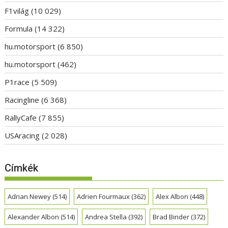
F1világ
(10 029)
Formula
(14 322)
hu.motorsport
(6 850)
hu.motorsport
(462)
P1race
(5 509)
Racingline
(6 368)
RallyCafe
(7 855)
USAracing
(2 028)
Címkék
Adrian Newey
(514)
Adrien Fourmaux
(362)
Alex Albon
(448)
Alexander Albon
(514)
Andrea Stella
(392)
Brad Binder
(372)