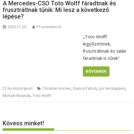
A Mercedes-CSO Toto Wolff fáradtnak és
frusztráltnak tűnik: Mi lesz a következő
lépése?
2023.11.20.
P1racenews AI
„Toto Wolff
legyőzöttnek,
frusztráltnak és talán
fáradtnak is tűnik”
BŐVEBBEN
,
,
,
hu.motorsport
Christian Horner
Danica Patrick
Jos Verstappen
,
Michael Masinak
Toto Wolff
Kövess minket!