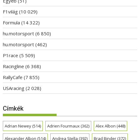
Egyéb
(51)
F1világ
(10 029)
Formula
(14 322)
hu.motorsport
(6 850)
hu.motorsport
(462)
P1race
(5 509)
Racingline
(6 368)
RallyCafe
(7 855)
USAracing
(2 028)
Címkék
Adrian Newey
(514)
Adrien Fourmaux
(362)
Alex Albon
(448)
Alexander Albon
(514)
Andrea Stella
(392)
Brad Binder
(372)