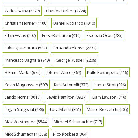
Carlos Sainz
(2377)
Charles Leclerc
(2724)
Christian Horner
(1100)
Daniel Ricciardo
(1010)
Elfyn Evans
(507)
Enea Bastianini
(416)
Esteban Ocon
(785)
Fabio Quartararo
(531)
Fernando Alonso
(2232)
Francesco Bagnaia
(940)
George Russell
(2209)
Helmut Marko
(679)
Johann Zarco
(367)
Kalle Rovanpera
(416)
Kevin Magnussen
(507)
Kimi Antonelli
(373)
Lance Stroll
(926)
Lando Norris
(3010)
Lewis Hamilton
(3927)
Liam Lawson
(716)
Logan Sargeant
(488)
Luca Marini
(361)
Marco Bezzecchi
(505)
Max Verstappen
(5544)
Michael Schumacher
(717)
Mick Schumacher
(358)
Nico Rosberg
(364)