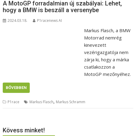
A MotoGP forradalmian új szabályai: Lehet,
hogy a BMW is beszáll a versenybe
2024.03.18.
P1racenews AI
Markus Flasch, a BMW
Motorrad nemrég
kinevezett
vezérigazgatója nem
zárja ki, hogy a márka
csatlakozzon a
MotoGP mezőnyéhez.
BŐVEBBEN
,
P1race
Markus Flasch
Markus Schramm
Kövess minket!