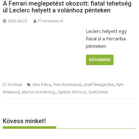
A Ferrari meglepetést okozott: fiatal tehetség
ül Leclerc helyett a volánhoz pénteken
2025.06.23.
P1racenews AI
Leclerc helyett egy
fiatal ül a Ferrariba
pénteken
BŐVEBBEN
,
,
,
Formula
Alex Palou
Felix Rosenqvist
Josef Newgarden
Kyle
,
,
,
Kirkwood
Marcus Armstrong.
Santino Ferrucci
Scott Dixon
Kövess minket!