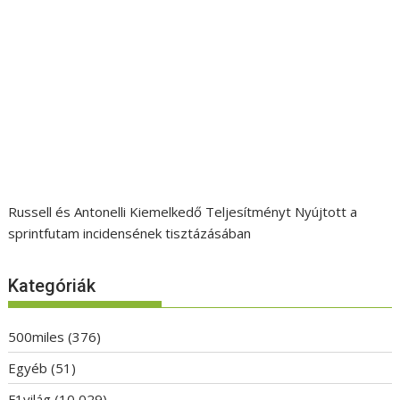
Russell és Antonelli Kiemelkedő Teljesítményt Nyújtott a
sprintfutam incidensének tisztázásában
Kategóriák
500miles
(376)
Egyéb
(51)
F1világ
(10 029)