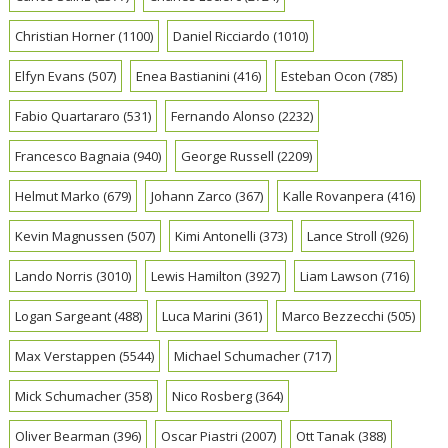
Christian Horner
(1100)
Daniel Ricciardo
(1010)
Elfyn Evans
(507)
Enea Bastianini
(416)
Esteban Ocon
(785)
Fabio Quartararo
(531)
Fernando Alonso
(2232)
Francesco Bagnaia
(940)
George Russell
(2209)
Helmut Marko
(679)
Johann Zarco
(367)
Kalle Rovanpera
(416)
Kevin Magnussen
(507)
Kimi Antonelli
(373)
Lance Stroll
(926)
Lando Norris
(3010)
Lewis Hamilton
(3927)
Liam Lawson
(716)
Logan Sargeant
(488)
Luca Marini
(361)
Marco Bezzecchi
(505)
Max Verstappen
(5544)
Michael Schumacher
(717)
Mick Schumacher
(358)
Nico Rosberg
(364)
Oliver Bearman
(396)
Oscar Piastri
(2007)
Ott Tanak
(388)