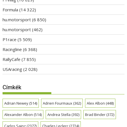
Formula
(14 322)
hu.motorsport
(6 850)
hu.motorsport
(462)
P1race
(5 509)
Racingline
(6 368)
RallyCafe
(7 855)
USAracing
(2 028)
Címkék
Adrian Newey
(514)
Adrien Fourmaux
(362)
Alex Albon
(448)
Alexander Albon
(514)
Andrea Stella
(392)
Brad Binder
(372)
Carlos Sainz
(2377)
Charles Leclerc
(2724)