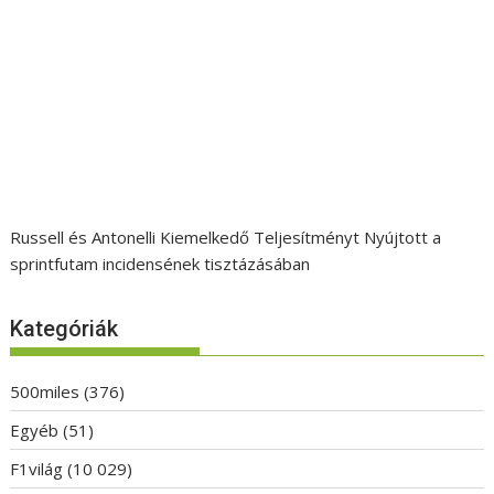
Russell és Antonelli Kiemelkedő Teljesítményt Nyújtott a
sprintfutam incidensének tisztázásában
Kategóriák
500miles
(376)
Egyéb
(51)
F1világ
(10 029)