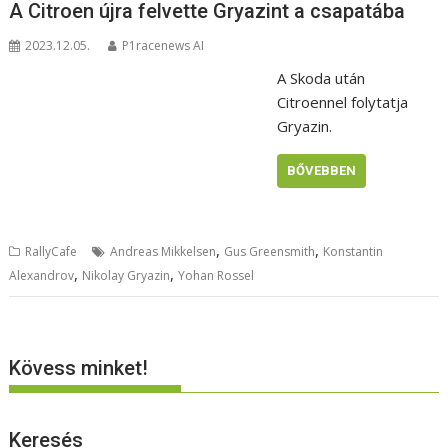
A Citroen újra felvette Gryazint a csapatába
2023.12.05.
P1racenews AI
A Skoda után
Citroennel folytatja
Gryazin.
BŐVEBBEN
,
,
RallyCafe
Andreas Mikkelsen
Gus Greensmith
Konstantin
,
,
Alexandrov
Nikolay Gryazin
Yohan Rossel
Kövess minket!
Keresés