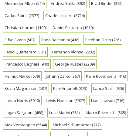
Alexander Albon
(514)
Andrea Stella
(392)
Brad Binder
(372)
Carlos Sainz
(2377)
Charles Leclerc
(2724)
Christian Horner
(1100)
Daniel Ricciardo
(1010)
Elfyn Evans
(507)
Enea Bastianini
(416)
Esteban Ocon
(785)
Fabio Quartararo
(531)
Fernando Alonso
(2232)
Francesco Bagnaia
(940)
George Russell
(2209)
Helmut Marko
(679)
Johann Zarco
(367)
Kalle Rovanpera
(416)
Kevin Magnussen
(507)
Kimi Antonelli
(373)
Lance Stroll
(926)
Lando Norris
(3010)
Lewis Hamilton
(3927)
Liam Lawson
(716)
Logan Sargeant
(488)
Luca Marini
(361)
Marco Bezzecchi
(505)
Max Verstappen
(5544)
Michael Schumacher
(717)