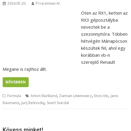
2024.05.20.
P1racenews AI
Öten az RX1, ketten az
RX3 géposztályba
neveztek be a
szezonnyitóra. Többen
hétvégén Máriapócson
készültek fel, ahol egy
korábban vb-n
szereplő Renault
Megane is rajthoz állt.
BŐVEBBEN
,
,
,
Formula
Anton Marklund
Damian Litwinowicz
Enzo Ide
Janis
,
,
Baumanis
Jurij Belevszkij
Sivert Svardal
Kövess minket!