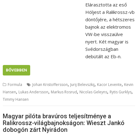
Elárasztotta az eső
Höljest a Ralikrossz-vb
döntőjére, a hétszeres
bajnok az elektromos
VW-be visszaülve
nyert. Két magyar is
Svédországban
debütált az Eb-n.
BŐVEBBEN
,
,
,
Formula
Johan Kristoffersson
Jurij Belevszkij
Kacor Levente
Kevin
,
,
,
,
,
Hansen
Lukas Andersson
Markus Rosrud
Nicolas Geleyns
Rytis Gurklys
Timmy Hansen
Magyar pilóta bravúros teljesítménye a
Ralikrossz-világbajnokságon: Wieszt Jankó
dobogón zárt Nyirádon