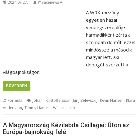
2024.07.27.
P1racenews AI
A WRX-mezőny
egyetlen hazai
vendégszereplője
harmadikként zárta a
szombati döntőt: ezzel
mindössze a második
magyar lett, aki
dobogót szerzett a
világbajnokságon.
BŐVEBBEN
,
,
,
Formula
Johann Kristoffersson
Jurij Belevszkij
Kevin Hansen
Klara
,
,
Andersson
Timmy Hansen
Wieszt Jankó
A Magyarország Kézilabda Csillagai: Úton az
Európa-bajnokság felé