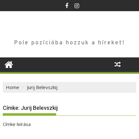
Skip
to
content
Pole pozícióba hozzuk a híreket!
Home
Jurij Belevszkij
Címke:
Jurij Belevszkij
Címke leírása