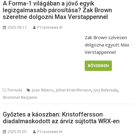
A Forma-1 világában a jövő egyik
legizgalmasabb párosítása? Zak Brown
szeretne dolgozni Max Verstappennel
2025.09.17.
P1racenews AI
Zak Brown szívesen
dolgozna együtt Max
Verstappennel
BŐVEBBEN
,
,
,
Formula
Joao Ribeiro
Johan Kristoffersson
Jurij Belevszkij
Strommer Benjamin
Győztes a káoszban: Kristoffersson
diadalmaskodott az árvíz sújtotta WRX-en
2025.07.07.
P1racenews AI