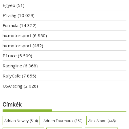
Egyéb
(51)
F1világ
(10 029)
Formula
(14 322)
hu.motorsport
(6 850)
hu.motorsport
(462)
P1race
(5 509)
Racingline
(6 368)
RallyCafe
(7 855)
USAracing
(2 028)
Címkék
Adrian Newey
(514)
Adrien Fourmaux
(362)
Alex Albon
(448)