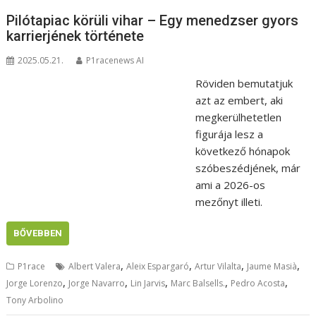
Pilótapiac körüli vihar – Egy menedzser gyors
karrierjének története
2025.05.21.
P1racenews AI
Röviden bemutatjuk
azt az embert, aki
megkerülhetetlen
figurája lesz a
következő hónapok
szóbeszédjének, már
ami a 2026-os
mezőnyt illeti.
BŐVEBBEN
,
,
,
,
P1race
Albert Valera
Aleix Espargaró
Artur Vilalta
Jaume Masià
,
,
,
,
,
Jorge Lorenzo
Jorge Navarro
Lin Jarvis
Marc Balsells.
Pedro Acosta
Tony Arbolino