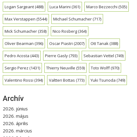
Logan Sargeant
(488)
Luca Marini
(361)
Marco Bezzecchi
(505)
Max Verstappen
(5544)
Michael Schumacher
(717)
Mick Schumacher
(358)
Nico Rosberg
(364)
Oliver Bearman
(396)
Oscar Piastri
(2007)
Ott Tanak
(388)
Pedro Acosta
(443)
Pierre Gasly
(793)
Sebastian Vettel
(749)
Sergio Perez
(1431)
Thierry Neuville
(559)
Toto Wolff
(970)
Valentino Rossi
(394)
Valtteri Bottas
(773)
Yuki Tsunoda
(749)
Archív
2026. június
2026. május
2026. április
2026. március