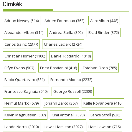
Címkék
Adrian Newey
(514)
Adrien Fourmaux
(362)
Alex Albon
(448)
Alexander Albon
(514)
Andrea Stella
(392)
Brad Binder
(372)
Carlos Sainz
(2377)
Charles Leclerc
(2724)
Christian Horner
(1100)
Daniel Ricciardo
(1010)
Elfyn Evans
(507)
Enea Bastianini
(416)
Esteban Ocon
(785)
Fabio Quartararo
(531)
Fernando Alonso
(2232)
Francesco Bagnaia
(940)
George Russell
(2209)
Helmut Marko
(679)
Johann Zarco
(367)
Kalle Rovanpera
(416)
Kevin Magnussen
(507)
Kimi Antonelli
(373)
Lance Stroll
(926)
Lando Norris
(3010)
Lewis Hamilton
(3927)
Liam Lawson
(716)