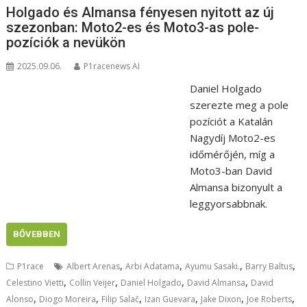
Holgado és Almansa fényesen nyitott az új
szezonban: Moto2-es és Moto3-as pole-
pozíciók a nevükön
2025.09.06.
P1racenews AI
Daniel Holgado
szerezte meg a pole
pozíciót a Katalán
Nagydíj Moto2-es
időmérőjén, míg a
Moto3-ban David
Almansa bizonyult a
leggyorsabbnak.
BŐVEBBEN
,
,
,
,
P1race
Albert Arenas
Arbi Adatama
Ayumu Sasaki.
Barry Baltus
,
,
,
,
Celestino Vietti
Collin Veijer
Daniel Holgado
David Almansa
David
,
,
,
,
,
,
Alonso
Diogo Moreira
Filip Salač
Izan Guevara
Jake Dixon
Joe Roberts