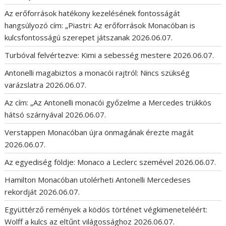
Az erőforrások hatékony kezelésének fontosságát
hangsúlyozó cím: „Piastri: Az erőforrások Monacóban is
kulcsfontosságú szerepet játszanak
2026.06.07.
Turbóval felvértezve: Kimi a sebesség mestere
2026.06.07.
Antonelli magabiztos a monacói rajtról: Nincs szükség
varázslatra
2026.06.07.
Az cím: „Az Antonelli monacói győzelme a Mercedes trükkös
hátsó szárnyával
2026.06.07.
Verstappen Monacóban újra önmagának érezte magát
2026.06.07.
Az egyediség földje: Monaco a Leclerc szemével
2026.06.07.
Hamilton Monacóban utolérheti Antonelli Mercedeses
rekordját
2026.06.07.
Együttérző remények a ködös történet végkimeneteléért:
Wolff a kulcs az eltűnt világossághoz
2026.06.07.