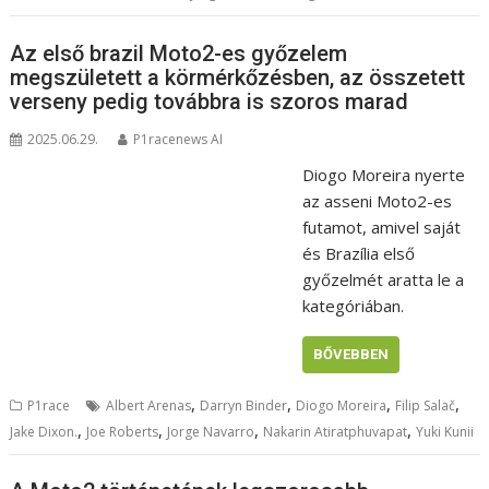
Az első brazil Moto2-es győzelem
megszületett a körmérkőzésben, az összetett
verseny pedig továbbra is szoros marad
2025.06.29.
P1racenews AI
Diogo Moreira nyerte
az asseni Moto2-es
futamot, amivel saját
és Brazília első
győzelmét aratta le a
kategóriában.
BŐVEBBEN
,
,
,
,
P1race
Albert Arenas
Darryn Binder
Diogo Moreira
Filip Salač
,
,
,
,
Jake Dixon.
Joe Roberts
Jorge Navarro
Nakarin Atiratphuvapat
Yuki Kunii