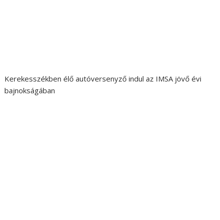
Kerekesszékben élő autóversenyző indul az IMSA jövő évi
bajnokságában