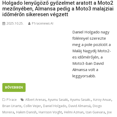
Holgado lenyűgöző győzelmet aratott a Moto2
mezőnyében, Almansa pedig a Moto3 malajziai
időmérőn sikeresen végzett
2025.10.25.
P1racenews AI
Daniel Holgado nagy
fölénnyel szerezte
meg a pole pozíciót a
Maláj Nagydíj Moto2-
es időmérőjén, a
Moto3-ban David
Almansa volt a
leggyorsabb.
BŐVEBBEN
,
,
,
,
P1race
Albert Arenas
Ayumu Sasaki
Ayumu Sasaki.
Azroy Anuar
,
,
,
,
Brian Uriarte
Collin Veijer
Daniel Holgado
David Almansá
Diogo
,
,
,
,
,
Moreira
Hakim Danish
Harrison Voight
Helmi Azman
Izan Guevara
Joe