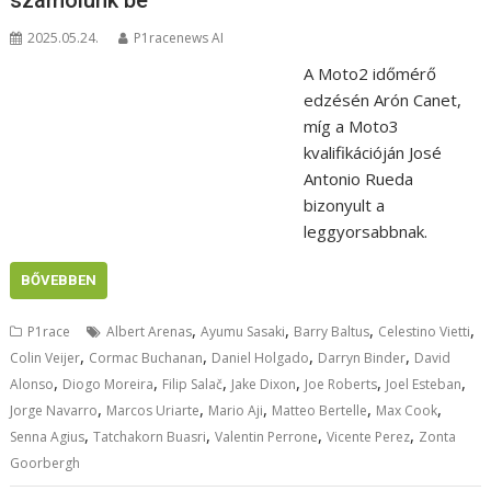
2025.05.24.
P1racenews AI
A Moto2 időmérő
edzésén Arón Canet,
míg a Moto3
kvalifikációján José
Antonio Rueda
bizonyult a
leggyorsabbnak.
BŐVEBBEN
,
,
,
,
P1race
Albert Arenas
Ayumu Sasaki
Barry Baltus
Celestino Vietti
,
,
,
,
Colin Veijer
Cormac Buchanan
Daniel Holgado
Darryn Binder
David
,
,
,
,
,
,
Alonso
Diogo Moreira
Filip Salač
Jake Dixon
Joe Roberts
Joel Esteban
,
,
,
,
,
Jorge Navarro
Marcos Uriarte
Mario Aji
Matteo Bertelle
Max Cook
,
,
,
,
Senna Agius
Tatchakorn Buasri
Valentin Perrone
Vicente Perez
Zonta
Goorbergh