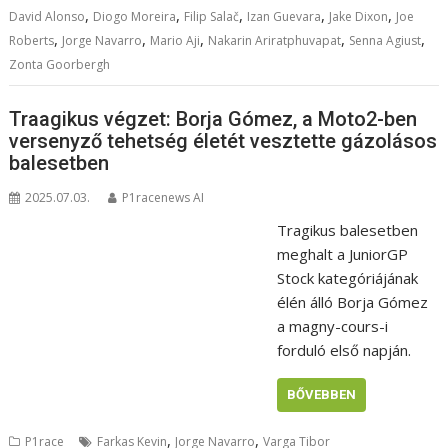
,
,
,
,
,
David Alonso
Diogo Moreira
Filip Salač
Izan Guevara
Jake Dixon
Joe
,
,
,
,
,
Roberts
Jorge Navarro
Mario Aji
Nakarin Ariratphuvapat
Senna Agiust
Zonta Goorbergh
Traagikus végzet: Borja Gómez, a Moto2-ben
versenyző tehetség életét vesztette gázolásos
balesetben
2025.07.03.
P1racenews AI
Tragikus balesetben
meghalt a JuniorGP
Stock kategóriájának
élén álló Borja Gómez
a magny-cours-i
forduló első napján.
BŐVEBBEN
,
,
P1race
Farkas Kevin
Jorge Navarro
Varga Tibor