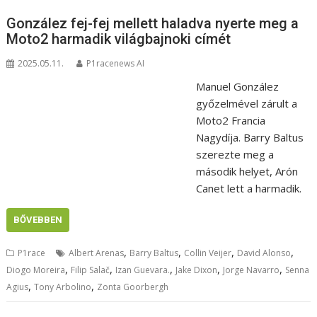
González fej-fej mellett haladva nyerte meg a
Moto2 harmadik világbajnoki címét
2025.05.11.
P1racenews AI
Manuel González
győzelmével zárult a
Moto2 Francia
Nagydíja. Barry Baltus
szerezte meg a
második helyet, Arón
Canet lett a harmadik.
BŐVEBBEN
,
,
,
,
P1race
Albert Arenas
Barry Baltus
Collin Veijer
David Alonso
,
,
,
,
,
Diogo Moreira
Filip Salač
Izan Guevara.
Jake Dixon
Jorge Navarro
Senna
,
,
Agius
Tony Arbolino
Zonta Goorbergh