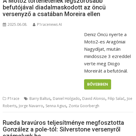
A Moto2 történetének legszorosabb
befutójával diadalmaskodott az öncü
versenyző a csatában Moreira ellen
2025.06.08.
P1racenews AI
Deniz Öncü nyerte a
Moto2-es Aragóniai
Nagydíjat, miután
mindössze 3 ezreddel
verte meg Diogo
Moreirát a befutónál.
BŐVEBBEN
,
,
,
,
P1race
Barry Baltus
Daniel Holgado
David Alonso
Filip Salač
Joe
,
,
,
Roberts
Jorge Navarro
Senna Agius
Zonta Goorbergh
Rueda bravúros teljesítménye megfosztotta
González a pole-tól: Silverstone versenyről
számolunk be