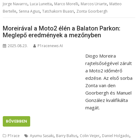
,
,
,
,
Jorge Navarro
Luca Lunetta
Marco Morelli
Marcos Uriarte
Matteo
,
,
,
Bertelle
Senna Agius
Tatchakorn Buasri
Zonta Goorbergh
Moreirával a Moto2 élén a Balaton Parkon:
Meglepő eredmények a mezőnyben
2025.08.23.
P1racenews AI
Diogo Moreira
rajtelsőségével zárult
a Moto2 időmérő
edzése. Az első sorba
Zonta van den
Goorbergh és Manuel
González kvalifikálta
magát.
BŐVEBBEN
,
,
,
,
P1race
Ayumu Sasaki
Barry Baltus
Colin Veijer
Daniel Holgado