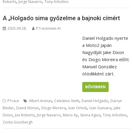
,
,
Roberts
Jorge Navarro
Tony Arbolino
A „Holgado sima győzelme a bajnoki címért
2025.09.28.
P1racenews AI
Daniel Holgado nyerte
a Moto2 Japán
Nagydíját Jake Dixon
és Diogo Moreira előtt.
Manuel González
ötödikként zárt.
BŐVEBBEN
,
,
,
P1race
Albert Arenas
Celestino Vietti
Daniel Holgado
Darryn
,
,
,
,
,
Binder
David Alonso
Diogo Moreira
Ivan Ortolá
Izan Guevara
Jake
,
,
,
,
,
,
Dixon
Joe Roberts
Jorge Navarro
Mario Aji
Senna Agius
Tony Arbolino
Zonta Goorbergh