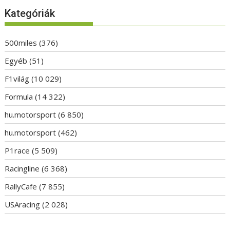
Kategóriák
500miles
(376)
Egyéb
(51)
F1világ
(10 029)
Formula
(14 322)
hu.motorsport
(6 850)
hu.motorsport
(462)
P1race
(5 509)
Racingline
(6 368)
RallyCafe
(7 855)
USAracing
(2 028)