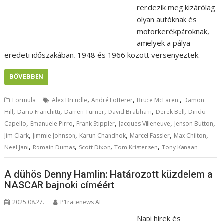
rendezik meg kizárólag
olyan autóknak és
motorkerékpároknak,
amelyek a pálya
eredeti időszakában, 1948 és 1966 között versenyeztek.
BŐVEBBEN
,
,
,
Formula
Alex Brundle
André Lotterer
Bruce McLaren.
Damon
,
,
,
,
,
Hill
Dario Franchitti
Darren Turner
David Brabham
Derek Bell
Dindo
,
,
,
,
,
Capello
Emanuele Pirro
Frank Stippler
Jacques Villeneuve
Jenson Button
,
,
,
,
,
Jim Clark
Jimmie Johnson
Karun Chandhok
Marcel Fassler
Max Chilton
,
,
,
,
Neel Jani
Romain Dumas
Scott Dixon
Tom Kristensen
Tony Kanaan
A dühös Denny Hamlin: Határozott küzdelem a
NASCAR bajnoki címéért
2025.08.27.
P1racenews AI
Napi hírek és