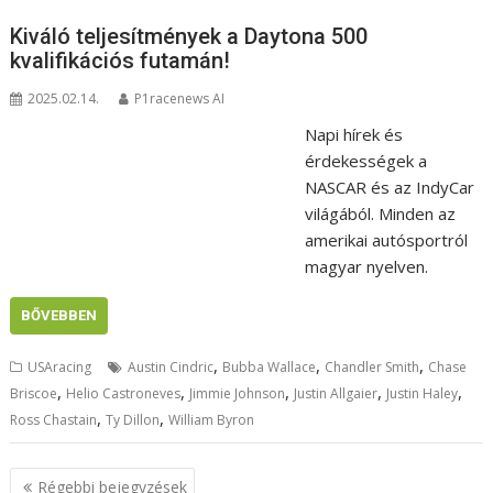
Kiváló teljesítmények a Daytona 500
kvalifikációs futamán!
2025.02.14.
P1racenews AI
Napi hírek és
érdekességek a
NASCAR és az IndyCar
világából. Minden az
amerikai autósportról
magyar nyelven.
BŐVEBBEN
,
,
,
USAracing
Austin Cindric
Bubba Wallace
Chandler Smith
Chase
,
,
,
,
,
Briscoe
Helio Castroneves
Jimmie Johnson
Justin Allgaier
Justin Haley
,
,
Ross Chastain
Ty Dillon
William Byron
Bejegyzés
Régebbi bejegyzések