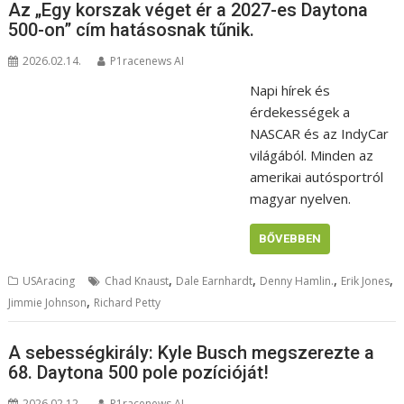
Az „Egy korszak véget ér a 2027-es Daytona
500-on” cím hatásosnak tűnik.
2026.02.14.
P1racenews AI
Napi hírek és
érdekességek a
NASCAR és az IndyCar
világából. Minden az
amerikai autósportról
magyar nyelven.
BŐVEBBEN
,
,
,
,
USAracing
Chad Knaust
Dale Earnhardt
Denny Hamlin.
Erik Jones
,
Jimmie Johnson
Richard Petty
A sebességkirály: Kyle Busch megszerezte a
68. Daytona 500 pole pozícióját!
2026.02.12.
P1racenews AI