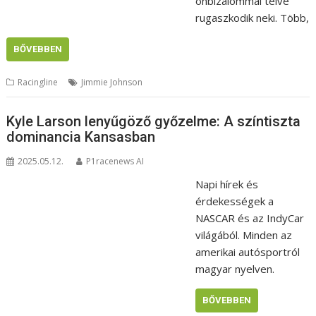
önbizalommal telve
rugaszkodik neki. Több,
BŐVEBBEN
Racingline
Jimmie Johnson
Kyle Larson lenyűgöző győzelme: A színtiszta
dominancia Kansasban
2025.05.12.
P1racenews AI
Napi hírek és
érdekességek a
NASCAR és az IndyCar
világából. Minden az
amerikai autósportról
magyar nyelven.
BŐVEBBEN