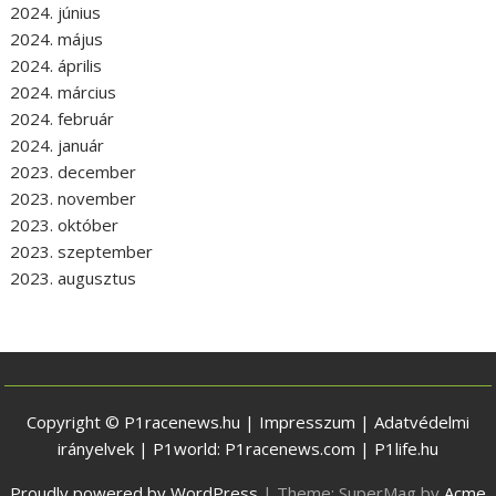
2024. június
2024. május
2024. április
2024. március
2024. február
2024. január
2023. december
2023. november
2023. október
2023. szeptember
2023. augusztus
Copyright © P1racenews.hu |
Impresszum
|
Adatvédelmi
irányelvek
| P1world:
P1racenews.com
|
P1life.hu
Proudly powered by WordPress
|
Theme: SuperMag by
Acme