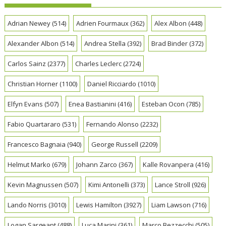
Adrian Newey
(514)
Adrien Fourmaux
(362)
Alex Albon
(448)
Alexander Albon
(514)
Andrea Stella
(392)
Brad Binder
(372)
Carlos Sainz
(2377)
Charles Leclerc
(2724)
Christian Horner
(1100)
Daniel Ricciardo
(1010)
Elfyn Evans
(507)
Enea Bastianini
(416)
Esteban Ocon
(785)
Fabio Quartararo
(531)
Fernando Alonso
(2232)
Francesco Bagnaia
(940)
George Russell
(2209)
Helmut Marko
(679)
Johann Zarco
(367)
Kalle Rovanpera
(416)
Kevin Magnussen
(507)
Kimi Antonelli
(373)
Lance Stroll
(926)
Lando Norris
(3010)
Lewis Hamilton
(3927)
Liam Lawson
(716)
Logan Sargeant
(488)
Luca Marini
(361)
Marco Bezzecchi
(505)