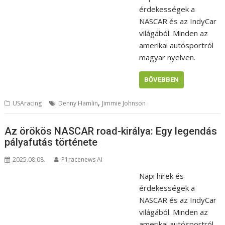
érdekességek a
NASCAR és az IndyCar
világából. Minden az
amerikai autósportról
magyar nyelven.
BŐVEBBEN
,
USAracing
Denny Hamlin
Jimmie Johnson
Az örökös NASCAR road-királya: Egy legendás
pályafutás története
2025.08.08.
P1racenews AI
Napi hírek és
érdekességek a
NASCAR és az IndyCar
világából. Minden az
amerikai autósportról