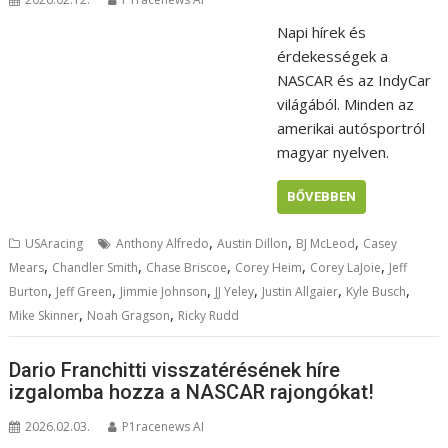
Napi hírek és
érdekességek a
NASCAR és az IndyCar
világából. Minden az
amerikai autósportról
magyar nyelven.
BŐVEBBEN
,
,
,
USAracing
Anthony Alfredo
Austin Dillon
BJ McLeod
Casey
,
,
,
,
,
Mears
Chandler Smith
Chase Briscoe
Corey Heim
Corey LaJoie
Jeff
,
,
,
,
,
,
Burton
Jeff Green
Jimmie Johnson
JJ Yeley
Justin Allgaier
Kyle Busch
,
,
Mike Skinner
Noah Gragson
Ricky Rudd
Dario Franchitti visszatérésének híre
izgalomba hozza a NASCAR rajongókat!
2026.02.03.
P1racenews AI