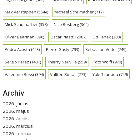
Max Verstappen
(5544)
Michael Schumacher
(717)
Mick Schumacher
(358)
Nico Rosberg
(364)
Oliver Bearman
(396)
Oscar Piastri
(2007)
Ott Tanak
(388)
Pedro Acosta
(443)
Pierre Gasly
(793)
Sebastian Vettel
(749)
Sergio Perez
(1431)
Thierry Neuville
(559)
Toto Wolff
(970)
Valentino Rossi
(394)
Valtteri Bottas
(773)
Yuki Tsunoda
(749)
Archív
2026. június
2026. május
2026. április
2026. március
2026. február