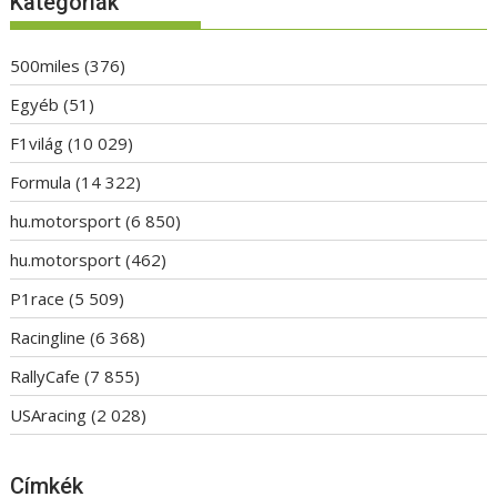
Kategóriák
500miles
(376)
Egyéb
(51)
F1világ
(10 029)
Formula
(14 322)
hu.motorsport
(6 850)
hu.motorsport
(462)
P1race
(5 509)
Racingline
(6 368)
RallyCafe
(7 855)
USAracing
(2 028)
Címkék