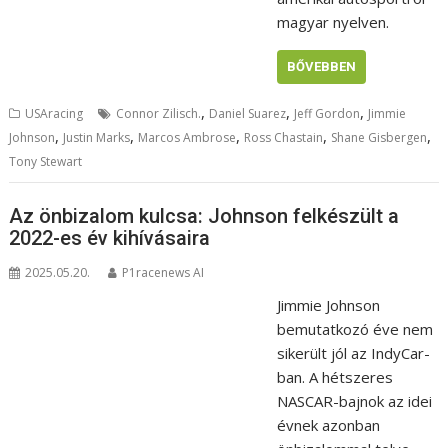
magyar nyelven.
BŐVEBBEN
,
,
,
USAracing
Connor Zilisch.
Daniel Suarez
Jeff Gordon
Jimmie
,
,
,
,
,
Johnson
Justin Marks
Marcos Ambrose
Ross Chastain
Shane Gisbergen
Tony Stewart
Az önbizalom kulcsa: Johnson felkészült a
2022-es év kihívásaira
2025.05.20.
P1racenews AI
Jimmie Johnson
bemutatkozó éve nem
sikerült jól az IndyCar-
ban. A hétszeres
NASCAR-bajnok az idei
évnek azonban