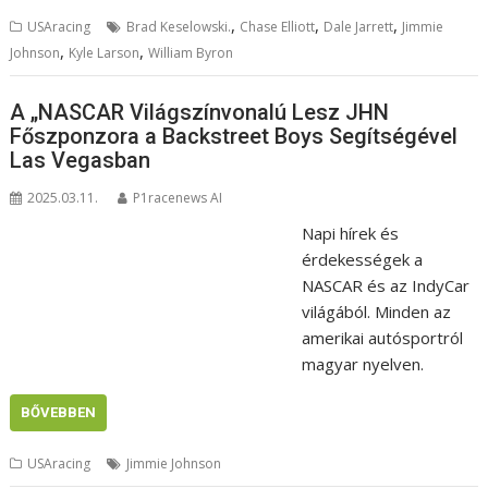
,
,
,
USAracing
Brad Keselowski.
Chase Elliott
Dale Jarrett
Jimmie
,
,
Johnson
Kyle Larson
William Byron
A „NASCAR Világszínvonalú Lesz JHN
Főszponzora a Backstreet Boys Segítségével
Las Vegasban
2025.03.11.
P1racenews AI
Napi hírek és
érdekességek a
NASCAR és az IndyCar
világából. Minden az
amerikai autósportról
magyar nyelven.
BŐVEBBEN
USAracing
Jimmie Johnson