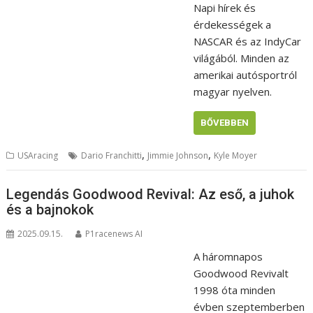
Napi hírek és
érdekességek a
NASCAR és az IndyCar
világából. Minden az
amerikai autósportról
magyar nyelven.
BŐVEBBEN
,
,
USAracing
Dario Franchitti
Jimmie Johnson
Kyle Moyer
Legendás Goodwood Revival: Az eső, a juhok
és a bajnokok
2025.09.15.
P1racenews AI
A háromnapos
Goodwood Revivalt
1998 óta minden
évben szeptemberben