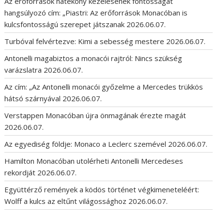
Az erőforrások hatékony kezelésének fontosságát
hangsúlyozó cím: „Piastri: Az erőforrások Monacóban is
kulcsfontosságú szerepet játszanak
2026.06.07.
Turbóval felvértezve: Kimi a sebesség mestere
2026.06.07.
Antonelli magabiztos a monacói rajtról: Nincs szükség
varázslatra
2026.06.07.
Az cím: „Az Antonelli monacói győzelme a Mercedes trükkös
hátsó szárnyával
2026.06.07.
Verstappen Monacóban újra önmagának érezte magát
2026.06.07.
Az egyediség földje: Monaco a Leclerc szemével
2026.06.07.
Hamilton Monacóban utolérheti Antonelli Mercedeses
rekordját
2026.06.07.
Együttérző remények a ködös történet végkimeneteléért:
Wolff a kulcs az eltűnt világossághoz
2026.06.07.