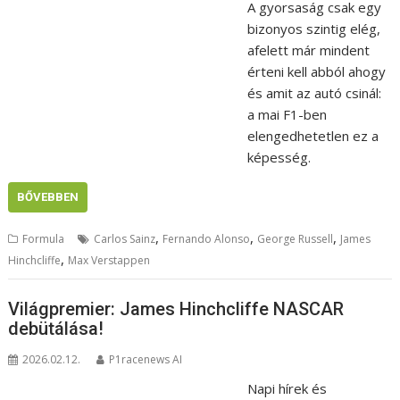
A gyorsaság csak egy
bizonyos szintig elég,
afelett már mindent
érteni kell abból ahogy
és amit az autó csinál:
a mai F1-ben
elengedhetetlen ez a
képesség.
BŐVEBBEN
,
,
,
Formula
Carlos Sainz
Fernando Alonso
George Russell
James
,
Hinchcliffe
Max Verstappen
Világpremier: James Hinchcliffe NASCAR
debütálása!
2026.02.12.
P1racenews AI
Napi hírek és