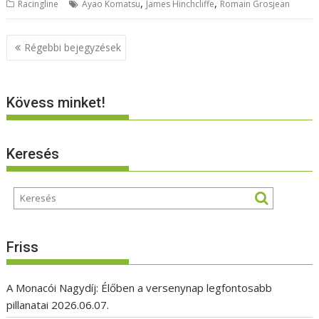
,
,
Racingline
Ayao Komatsu
James Hinchcliffe
Romain Grosjean
Bejegyzés
Régebbi bejegyzések
navigáció
Kövess minket!
Keresés
Friss
A Monacói Nagydíj: Élőben a versenynap legfontosabb
pillanatai
2026.06.07.