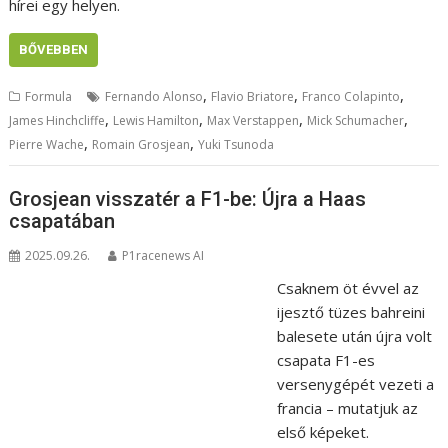
hírei egy helyen.
BŐVEBBEN
,
,
,
Formula
Fernando Alonso
Flavio Briatore
Franco Colapinto
,
,
,
,
James Hinchcliffe
Lewis Hamilton
Max Verstappen
Mick Schumacher
,
,
Pierre Wache
Romain Grosjean
Yuki Tsunoda
Grosjean visszatér a F1-be: Újra a Haas
csapatában
2025.09.26.
P1racenews AI
Csaknem öt évvel az
ijesztő tüzes bahreini
balesete után újra volt
csapata F1-es
versenygépét vezeti a
francia – mutatjuk az
első képeket.