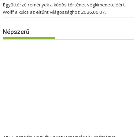
Együttérző remények a ködös történet végkimeneteléért:
Wolff a kulcs az eltűnt világossághoz
2026.06.07.
Népszerű
Az F1 Kanadai Nagydíj Sprintversenyének Eredményei