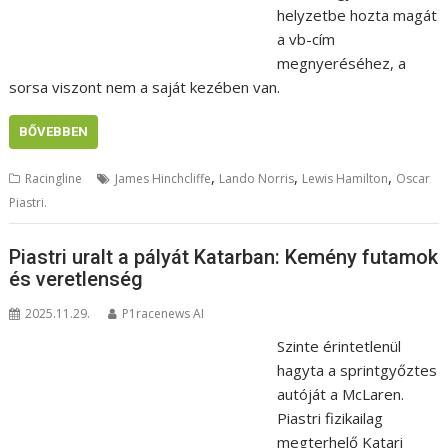
helyzetbe hozta magát
a vb-cím
megnyeréséhez, a
sorsa viszont nem a saját kezében van.
BŐVEBBEN
,
,
,
Racingline
James Hinchcliffe
Lando Norris
Lewis Hamilton
Oscar
Piastri.
Piastri uralt a pályát Katarban: Kemény futamok
és veretlenség
2025.11.29.
P1racenews AI
Szinte érintetlenül
hagyta a sprintgyőztes
autóját a McLaren.
Piastri fizikailag
megterhelő Katari