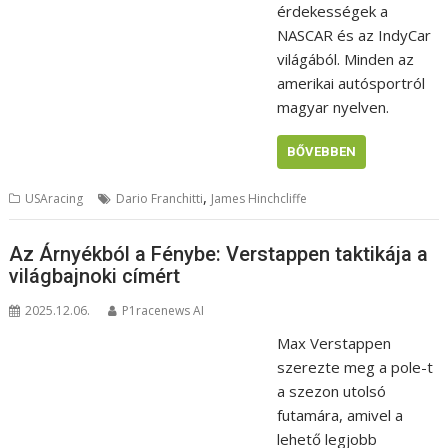
érdekességek a
NASCAR és az IndyCar
világából. Minden az
amerikai autósportról
magyar nyelven.
BŐVEBBEN
,
USAracing
Dario Franchitti
James Hinchcliffe
Az Árnyékból a Fénybe: Verstappen taktikája a
világbajnoki címért
2025.12.06.
P1racenews AI
Max Verstappen
szerezte meg a pole-t
a szezon utolsó
futamára, amivel a
lehető legjobb