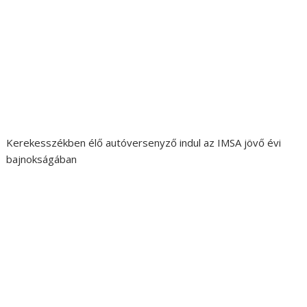
Kerekesszékben élő autóversenyző indul az IMSA jövő évi
bajnokságában