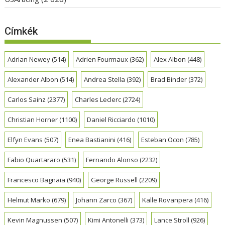
Címkék
Adrian Newey
(514)
Adrien Fourmaux
(362)
Alex Albon
(448)
Alexander Albon
(514)
Andrea Stella
(392)
Brad Binder
(372)
Carlos Sainz
(2377)
Charles Leclerc
(2724)
Christian Horner
(1100)
Daniel Ricciardo
(1010)
Elfyn Evans
(507)
Enea Bastianini
(416)
Esteban Ocon
(785)
Fabio Quartararo
(531)
Fernando Alonso
(2232)
Francesco Bagnaia
(940)
George Russell
(2209)
Helmut Marko
(679)
Johann Zarco
(367)
Kalle Rovanpera
(416)
Kevin Magnussen
(507)
Kimi Antonelli
(373)
Lance Stroll
(926)