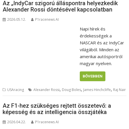
Az „IndyCar szigorú álláspontra helyezkedik
Alexander Rossi döntésével kapcsolatban
2026.05.12.
P1racenews AI
Napi hírek és
érdekességek a
NASCAR és az IndyCar
világából. Minden az
amerikai autósportról
magyar nyelven.
BŐVEBBEN
,
,
,
USAracing
Alexander Rossi
Doug Boles
James Hinchcliffe
Raj Nair
Az F1-hez szükséges rejtett összetevő: a
képesség és az intelligencia összjátéka
2026.04.22.
P1racenews AI