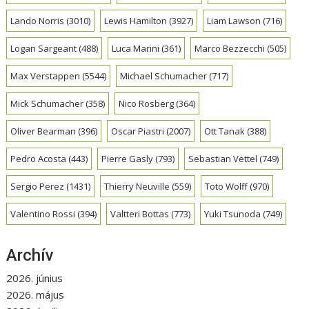
Lando Norris
(3010)
Lewis Hamilton
(3927)
Liam Lawson
(716)
Logan Sargeant
(488)
Luca Marini
(361)
Marco Bezzecchi
(505)
Max Verstappen
(5544)
Michael Schumacher
(717)
Mick Schumacher
(358)
Nico Rosberg
(364)
Oliver Bearman
(396)
Oscar Piastri
(2007)
Ott Tanak
(388)
Pedro Acosta
(443)
Pierre Gasly
(793)
Sebastian Vettel
(749)
Sergio Perez
(1431)
Thierry Neuville
(559)
Toto Wolff
(970)
Valentino Rossi
(394)
Valtteri Bottas
(773)
Yuki Tsunoda
(749)
Archív
2026. június
2026. május