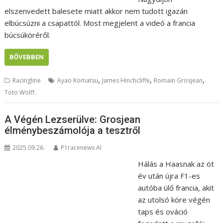
elszenvedett balesete miatt akkor nem tudott igazán
elbúcsúzni a csapattól. Most megjelent a videó a francia
búcsúköréről.
BŐVEBBEN
,
,
,
Racingline
Ayao Komatsu
James Hinchcliffe
Romain Grosjean
Toto Wolff.
A Végén Lezserülve: Grosjean
élménybeszámolója a tesztről
2025.09.26.
P1racenews AI
Hálás a Haasnak az öt
év után újra F1-es
autóba ülő francia, akit
az utolsó köre végén
taps és ováció