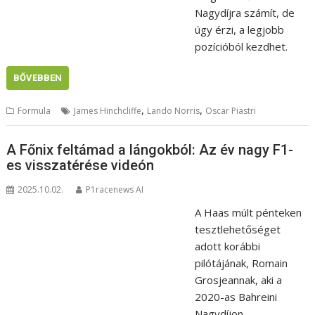
Nagydíjra számít, de
úgy érzi, a legjobb
pozícióból kezdhet.
BŐVEBBEN
,
,
Formula
James Hinchcliffe
Lando Norris
Oscar Piastri
A Főnix feltámad a lángokból: Az év nagy F1-
es visszatérése videón
2025.10.02.
P1racenews AI
A Haas múlt pénteken
tesztlehetőséget
adott korábbi
pilótájának, Romain
Grosjeannak, aki a
2020-as Bahreini
Nagydíjon