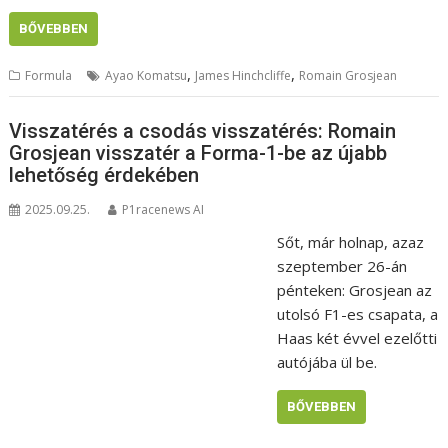
BŐVEBBEN
,
,
Formula
Ayao Komatsu
James Hinchcliffe
Romain Grosjean
Visszatérés a csodás visszatérés: Romain
Grosjean visszatér a Forma-1-be az újabb
lehetőség érdekében
2025.09.25.
P1racenews AI
Sőt, már holnap, azaz
szeptember 26-án
pénteken: Grosjean az
utolsó F1-es csapata, a
Haas két évvel ezelőtti
autójába ül be.
BŐVEBBEN