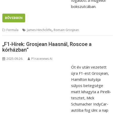
fogadott a mugellói
bokszutcában.
BŐVEBBEN
,
Formula
James Hinchcliffe
Romain Grosjean
„F1-Hírek: Grosjean Haasnál, Roscoe a
kórházban”
2025.09.26.
P1racenews AI
Öt év után vezetett
újra F1-est Grosjean,
Hamilton kutyája
súlyos betegsége
miatt kihagyta a Pirelli-
tesztet, Mick
Schumacher IndyCar-
autóba fog ülni: a nap