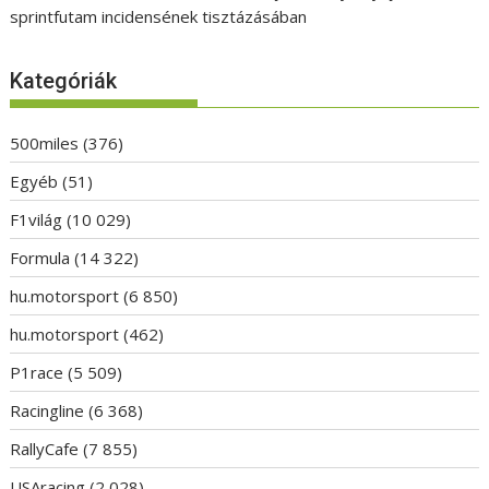
sprintfutam incidensének tisztázásában
Kategóriák
500miles
(376)
Egyéb
(51)
F1világ
(10 029)
Formula
(14 322)
hu.motorsport
(6 850)
hu.motorsport
(462)
P1race
(5 509)
Racingline
(6 368)
RallyCafe
(7 855)
USAracing
(2 028)