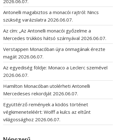
2026.06.07.
Antonelli magabiztos a monacói rajtról: Nincs
szükség varázslatra
2026.06.07.
Az cím: „Az Antonelli monacói győzelme a
Mercedes trükkös hátsó szárnyával
2026.06.07.
Verstappen Monacóban újra önmagának érezte
magát
2026.06.07.
Az egyediség földje: Monaco a Leclerc szemével
2026.06.07.
Hamilton Monacóban utolérheti Antonelli
Mercedeses rekordját
2026.06.07.
Együttérző remények a ködös történet
végkimeneteléért: Wolff a kulcs az eltűnt
világossághoz
2026.06.07.
Népszerű