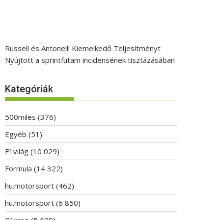
Russell és Antonelli Kiemelkedő Teljesítményt
Nyújtott a sprintfutam incidensének tisztázásában
Kategóriák
500miles
(376)
Egyéb
(51)
F1világ
(10 029)
Formula
(14 322)
hu.motorsport
(462)
hu.motorsport
(6 850)
P1race
(5 509)