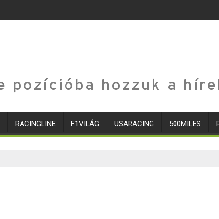
e pozícióba hozzuk a híre
RACINGLINE
F1VILÁG
USARACING
500MILES