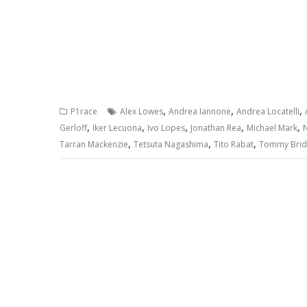
,
,
,
P1race
Alex Lowes
Andrea Iannone
Andrea Locatelli
,
,
,
,
,
Gerloff
Iker Lecuona
Ivo Lopes
Jonathan Rea
Michael Mark
,
,
,
Tarran Mackenzie
Tetsuta Nagashima
Tito Rabat
Tommy Brid