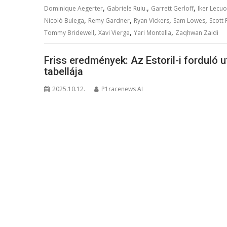
,
,
,
Dominique Aegerter
Gabriele Ruiu.
Garrett Gerloff
Iker Lecu
,
,
,
,
Nicolò Bulega
Remy Gardner
Ryan Vickers
Sam Lowes
Scott
,
,
,
Tommy Bridewell
Xavi Vierge
Yari Montella
Zaqhwan Zaidi
Friss eredmények: Az Estoril-i forduló 
tabellája
2025.10.12.
P1racenews AI