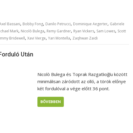
,
,
,
,
Axel Bassani
Bobby Fong
Danilo Petrucci
Dominique Aegerter
Gabriele
,
,
,
,
,
ichael Mark
Nicolò Bulega
Remy Gardner
Ryan Vickers
Sam Lowes
Scott
,
,
,
mmy Bridewell
Xavi Vierge
Yari Montella
Zaqhwan Zaidi
 Forduló Után
Nicolò Bulega és Toprak Razgatlıoğlu között
minimálisan záródott az olló, a török előnye
két fordulóval a vége előtt 36 pont.
BŐVEBBEN