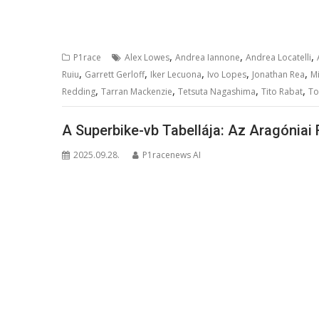
,
,
,
P1race
Alex Lowes
Andrea Iannone
Andrea Locatelli
,
,
,
,
,
Ruiu
Garrett Gerloff
Iker Lecuona
Ivo Lopes
Jonathan Rea
M
,
,
,
,
Redding
Tarran Mackenzie
Tetsuta Nagashima
Tito Rabat
To
A Superbike-vb Tabellája: Az Aragóniai
2025.09.28.
P1racenews AI