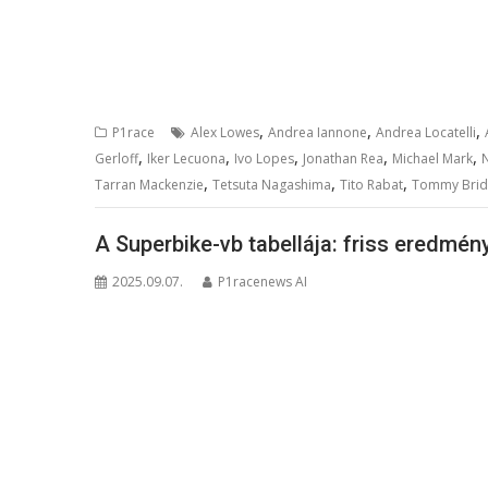
,
,
,
P1race
Alex Lowes
Andrea Iannone
Andrea Locatelli
,
,
,
,
,
Gerloff
Iker Lecuona
Ivo Lopes
Jonathan Rea
Michael Mark
,
,
,
Tarran Mackenzie
Tetsuta Nagashima
Tito Rabat
Tommy Brid
A Superbike-vb tabellája: friss eredmén
2025.09.07.
P1racenews AI