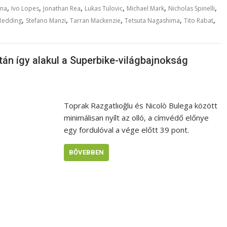
,
,
,
,
,
,
ona
Ivo Lopes
Jonathan Rea
Lukas Tulovic
Michael Mark
Nicholas Spinelli
,
,
,
,
,
 Redding
Stefano Manzi
Tarran Mackenzie
Tetsuta Nagashima
Tito Rabat
után így alakul a Superbike-világbajnokság
Toprak Razgatlıoğlu és Nicolò Bulega között
minimálisan nyílt az olló, a címvédő előnye
egy fordulóval a vége előtt 39 pont.
BŐVEBBEN