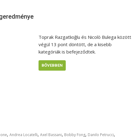
égeredménye
Toprak Razgatlıoğlu és Nicolò Bulega között
végül 13 pont döntött, de a kisebb
kategóriák is befejeződtek.
BŐVEBBEN
,
,
,
,
,
none
Andrea Locatelli
Axel Bassani
Bobby Fong
Danilo Petrucci