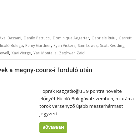
,
,
,
,
Axel Bassani
Danilo Petrucci
Dominique Aegerter
Gabriele Ruiu.
Garrett
,
,
,
,
,
Nicolò Bulega
Remy Gardner
Ryan Vickers
Sam Lowes
Scott Redding
,
,
,
ewell
Xavi Vierge
Yari Montella
Zaqhwan Zaidi
yek a magny-cours-i forduló után
Toprak Razgatlıoğlu 39 pontra növelte
előnyét Nicolò Bulegával szemben, miután a
török versenyző újabb mesterhármast
jegyzett.
BŐVEBBEN