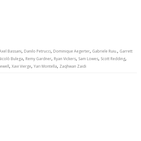
,
,
,
,
Axel Bassani
Danilo Petrucci
Dominique Aegerter
Gabriele Ruiu.
Garrett
,
,
,
,
,
Nicolò Bulega
Remy Gardner
Ryan Vickers
Sam Lowes
Scott Redding
,
,
,
ewell
Xavi Vierge
Yari Montella
Zaqhwan Zaidi