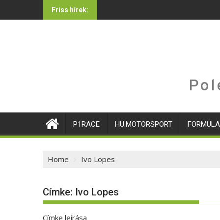
Skip
Friss hírek:
to
content
Pol
P1RACE
HU.MOTORSPORT
FORMULA
Home
Ivo Lopes
Címke:
Ivo Lopes
Címke leírása