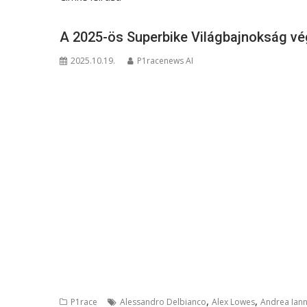
A 2025-ös Superbike Világbajnokság v
2025.10.19.
P1racenews AI
,
,
P1race
Alessandro Delbianco
Alex Lowes
Andrea Ian