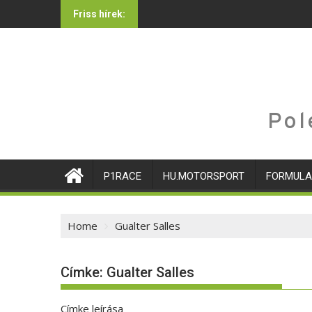
Skip
Friss hírek:
to
content
Pol
P1RACE
HU.MOTORSPORT
FORMULA
Home
Gualter Salles
Címke:
Gualter Salles
Címke leírása