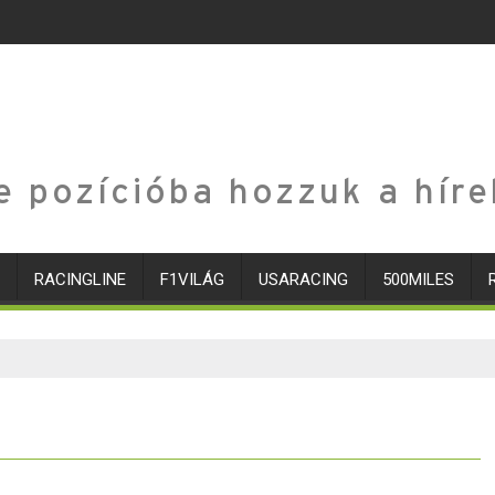
e pozícióba hozzuk a híre
RACINGLINE
F1VILÁG
USARACING
500MILES