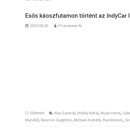
Esős káoszfutamon történt az IndyCar 
2023.08.30.
P1racenews AI
,
,
,
500miles
Alex Zanardi
Bobby Rahal
Bryan Herta
Dal
,
,
,
,
Blundell
Mauricio Gugelmin
Michael Andretti
Raul Boesel.
Sc