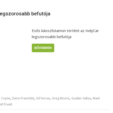
legszorosabb befutója
Esős káoszfutamon történt az IndyCar
legszorosabb befutója
BŐVEBBEN
,
,
,
,
,
e Coyne
Dario Franchitti
Gil Ferran
Greg Moore
Gualter Salles
Mark
ott Pruett