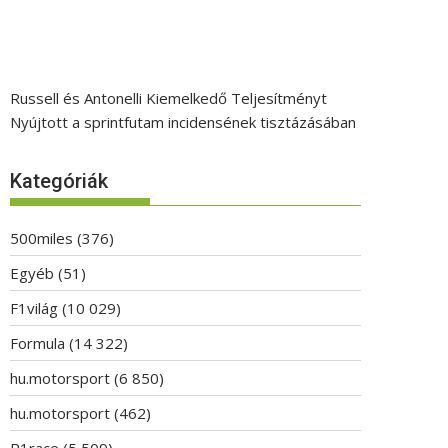
Russell és Antonelli Kiemelkedő Teljesítményt
Nyújtott a sprintfutam incidensének tisztázásában
Kategóriák
500miles
(376)
Egyéb
(51)
F1világ
(10 029)
Formula
(14 322)
hu.motorsport
(6 850)
hu.motorsport
(462)
P1race
(5 509)