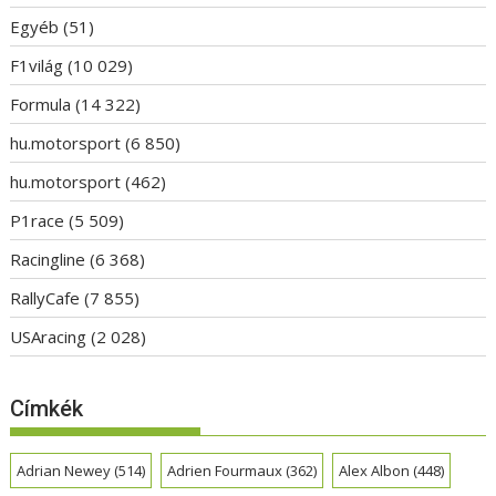
Egyéb
(51)
F1világ
(10 029)
Formula
(14 322)
hu.motorsport
(6 850)
hu.motorsport
(462)
P1race
(5 509)
Racingline
(6 368)
RallyCafe
(7 855)
USAracing
(2 028)
Címkék
Adrian Newey
(514)
Adrien Fourmaux
(362)
Alex Albon
(448)