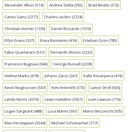
Alexander Albon
(514)
Andrea Stella
(392)
Brad Binder
(372)
Carlos Sainz
(2377)
Charles Leclerc
(2724)
Christian Horner
(1100)
Daniel Ricciardo
(1010)
Elfyn Evans
(507)
Enea Bastianini
(416)
Esteban Ocon
(785)
Fabio Quartararo
(531)
Fernando Alonso
(2232)
Francesco Bagnaia
(940)
George Russell
(2209)
Helmut Marko
(679)
Johann Zarco
(367)
Kalle Rovanpera
(416)
Kevin Magnussen
(507)
Kimi Antonelli
(373)
Lance Stroll
(926)
Lando Norris
(3010)
Lewis Hamilton
(3927)
Liam Lawson
(716)
Logan Sargeant
(488)
Luca Marini
(361)
Marco Bezzecchi
(505)
Max Verstappen
(5544)
Michael Schumacher
(717)