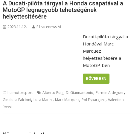
A Ducati-pilóta tárgyal a Honda csapatával a
MotoGP legnagyobb tehetségének
helyettesítésére
2023.11.12.
P1racenews AI
Ducati-pilóta tárgyal a
Hondával Marc
Marquez
helyettesítésére a
MotoGP-ben
BŐVEBBEN
,
,
,
hu.motorsport
Alberto Puig
Di Giannantonio
Fermin Aldeguer
,
,
,
,
Ginaluca Falcioni
Luca Marini
Marc Marquez
Pol Espargaro
Valentino
Rossi