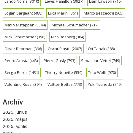
Lando Norris
(3010)
Lewis Hamilton
(3927)
Liam Lawson
(716)
Logan Sargeant
(488)
Luca Marini
(361)
Marco Bezzecchi
(505)
Max Verstappen
(5544)
Michael Schumacher
(717)
Mick Schumacher
(358)
Nico Rosberg
(364)
Oliver Bearman
(396)
Oscar Piastri
(2007)
Ott Tanak
(388)
Pedro Acosta
(443)
Pierre Gasly
(793)
Sebastian Vettel
(749)
Sergio Perez
(1431)
Thierry Neuville
(559)
Toto Wolff
(970)
Valentino Rossi
(394)
Valtteri Bottas
(773)
Yuki Tsunoda
(749)
Archív
2026. június
2026. május
2026. április