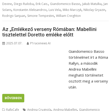
,
,
,
,
,
Devine
Diego Ruiloba
Erik Cais.
Giandomenico Basso
Jakub Matulka
Jan
,
,
,
,
,
Solans
Konstantin Aleksandrov
Luis Vela
Miko Marczyk
Nikolay Gryazin
,
,
Rodrigo Sanjuan
Simone Tempestini
William Creighton
Az „Emlékező verseny Rómában: Mabellini
tisztelettel Doretto emléke előtt
2025.07.07.
P1racenews AI
Giandomenico Basso
történelmet írt a Róma
Rallyn, a második
Andrea Mabellini
megható történetet
osztott meg a verseny
után.
BŐVEBBEN
,
,
RallyCafe
Andrea Crugnola
Andrea Mabellini
Giandomenico