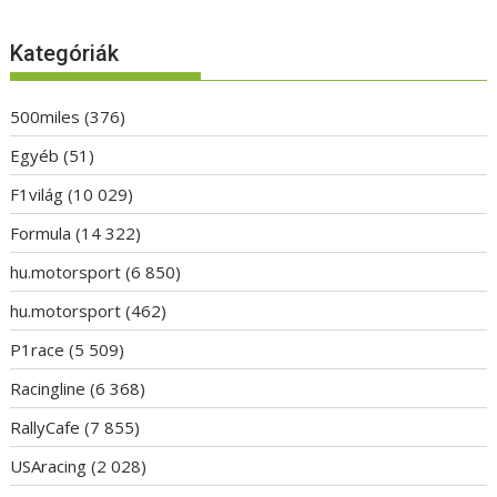
Kategóriák
500miles
(376)
Egyéb
(51)
F1világ
(10 029)
Formula
(14 322)
hu.motorsport
(6 850)
hu.motorsport
(462)
P1race
(5 509)
Racingline
(6 368)
RallyCafe
(7 855)
USAracing
(2 028)