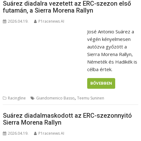
Suárez diadalra vezetett az ERC-szezon első
futamán, a Sierra Morena Rallyn
2026.04.19.
P1racenews AI
José Antonio Suárez a
végén kényelmesen
autózva győzött a
Sierra Morena Rallyn,
Németék és Hadikék is
célba értek.
BŐVEBBEN
,
Racingline
Giandomenico Basso
Teemu Suninen
Suárez diadalmaskodott az ERC-szezonnyitó
Sierra Morena Rallyn
2026.04.19.
P1racenews AI