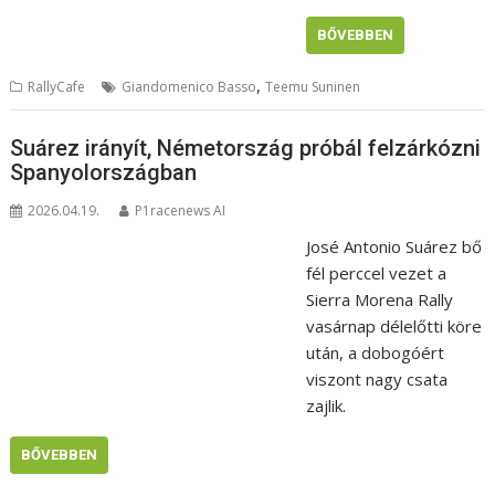
BŐVEBBEN
,
RallyCafe
Giandomenico Basso
Teemu Suninen
Suárez irányít, Németország próbál felzárkózni
Spanyolországban
2026.04.19.
P1racenews AI
José Antonio Suárez bő
fél perccel vezet a
Sierra Morena Rally
vasárnap délelőtti köre
után, a dobogóért
viszont nagy csata
zajlik.
BŐVEBBEN