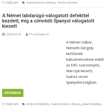
,
RallyCafe
Giandomenico Basso
Teemu Suninen
A Német labdarúgó-válogatott defekttel
kezdett, míg a címvédő Spanyol válogatott
kiesett
2026.04.18.
P1racenews AI
A Német Gábor,
Németh Gergely
kettősnek
balszerencsésen indult
az ERC-szezonnyitó,
Marczyk kiesett,
Suárez vezet
Spanyolországban.
BŐVEBBEN
,
,
,
RallyCafe
Andrea Mabellini
Giandomenico Basso
Jakub Matulka