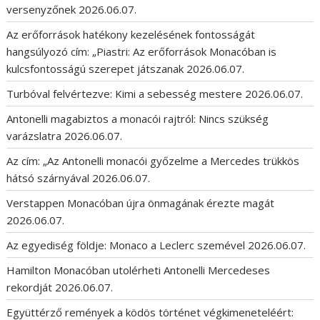
versenyzőnek
2026.06.07.
Az erőforrások hatékony kezelésének fontosságát
hangsúlyozó cím: „Piastri: Az erőforrások Monacóban is
kulcsfontosságú szerepet játszanak
2026.06.07.
Turbóval felvértezve: Kimi a sebesség mestere
2026.06.07.
Antonelli magabiztos a monacói rajtról: Nincs szükség
varázslatra
2026.06.07.
Az cím: „Az Antonelli monacói győzelme a Mercedes trükkös
hátsó szárnyával
2026.06.07.
Verstappen Monacóban újra önmagának érezte magát
2026.06.07.
Az egyediség földje: Monaco a Leclerc szemével
2026.06.07.
Hamilton Monacóban utolérheti Antonelli Mercedeses
rekordját
2026.06.07.
Együttérző remények a ködös történet végkimeneteléért: