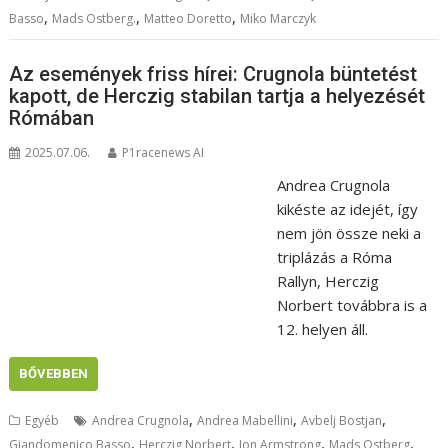
,
,
,
Basso
Mads Ostberg.
Matteo Doretto
Miko Marczyk
Az események friss hírei: Crugnola büntetést
kapott, de Herczig stabilan tartja a helyezését
Rómában
2025.07.06.
P1racenews AI
Andrea Crugnola
kikéste az idejét, így
nem jön össze neki a
triplázás a Róma
Rallyn, Herczig
Norbert továbbra is a
12. helyen áll.
BŐVEBBEN
,
,
,
Egyéb
Andrea Crugnola
Andrea Mabellini
Avbelj Bostjan
,
,
,
,
Giandomenico Basso
Herczig Norbert
Jon Armstrong
Mads Ostberg