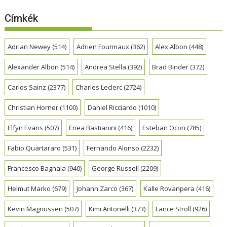
Címkék
Adrian Newey
(514)
Adrien Fourmaux
(362)
Alex Albon
(448)
Alexander Albon
(514)
Andrea Stella
(392)
Brad Binder
(372)
Carlos Sainz
(2377)
Charles Leclerc
(2724)
Christian Horner
(1100)
Daniel Ricciardo
(1010)
Elfyn Evans
(507)
Enea Bastianini
(416)
Esteban Ocon
(785)
Fabio Quartararo
(531)
Fernando Alonso
(2232)
Francesco Bagnaia
(940)
George Russell
(2209)
Helmut Marko
(679)
Johann Zarco
(367)
Kalle Rovanpera
(416)
Kevin Magnussen
(507)
Kimi Antonelli
(373)
Lance Stroll
(926)