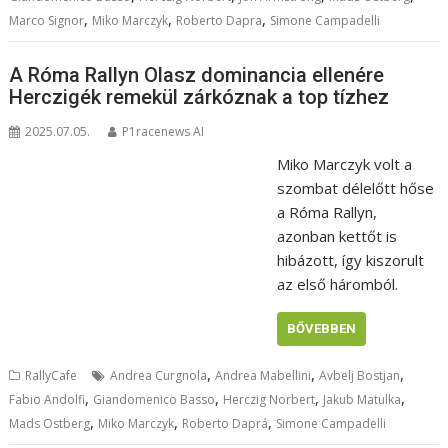
,
,
,
Marco Signor
Miko Marczyk
Roberto Dapra
Simone Campadelli
A Róma Rallyn Olasz dominancia ellenére
Herczigék remekül zárkóznak a top tízhez
2025.07.05.
P1racenews AI
Miko Marczyk volt a
szombat délelőtt hőse
a Róma Rallyn,
azonban kettőt is
hibázott, így kiszorult
az első háromból.
BŐVEBBEN
,
,
,
RallyCafe
Andrea Curgnola
Andrea Mabellini
Avbelj Bostjan
,
,
,
,
Fabio Andolfi
Giandomenico Basso
Herczig Norbert
Jakub Matulka
,
,
,
Mads Ostberg
Miko Marczyk
Roberto Daprá
Simone Campadelli