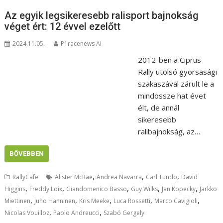
Az egyik legsikeresebb ralisport bajnokság
véget ért: 12 évvel ezelőtt
2024.11.05.
P1racenews AI
2012-ben a Ciprus
Rally utolsó gyorsasági
szakaszával zárult le a
mindössze hat évet
élt, de annál
sikeresebb
ralibajnokság, az…
BŐVEBBEN
,
,
,
RallyCafe
Alister McRae
Andrea Navarra
Carl Tundo
David
,
,
,
,
,
Higgins
Freddy Loix
Giandomenico Basso
Guy Wilks
Jan Kopecky
Jarkko
,
,
,
,
,
Miettinen
Juho Hanninen
Kris Meeke
Luca Rossetti
Marco Cavigioli
,
,
Nicolas Vouilloz
Paolo Andreucci
Szabó Gergely