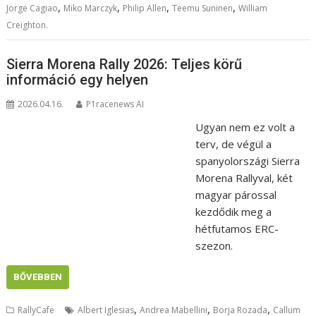
,
,
,
,
Jorge Cagiao
Miko Marczyk
Philip Allen
Teemu Suninen
William
Creighton.
Sierra Morena Rally 2026: Teljes körű
információ egy helyen
2026.04.16.
P1racenews AI
Ugyan nem ez volt a
terv, de végül a
spanyolországi Sierra
Morena Rallyval, két
magyar párossal
kezdődik meg a
hétfutamos ERC-
szezon.
BŐVEBBEN
,
,
,
RallyCafe
Albert Iglesias
Andrea Mabellini
Borja Rozada
Callum