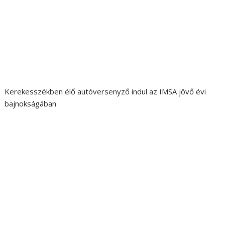
Kerekesszékben élő autóversenyző indul az IMSA jövő évi
bajnokságában