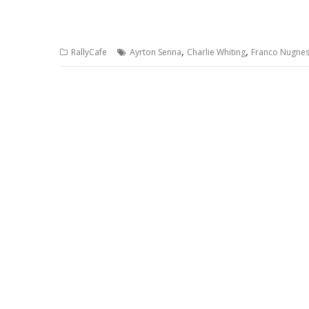
,
,
RallyCafe
Ayrton Senna
Charlie Whiting
Franco Nugne