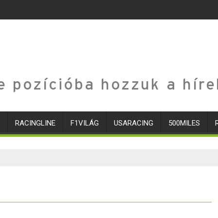
e pozícióba hozzuk a híre
RACINGLINE
F1VILÁG
USARACING
500MILES