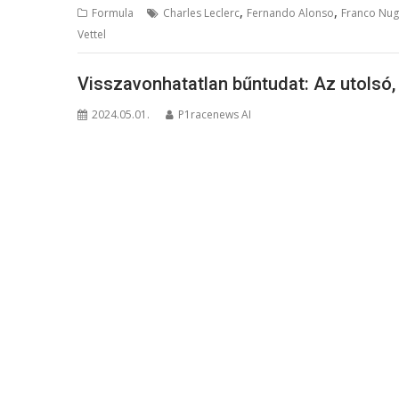
,
,
Formula
Charles Leclerc
Fernando Alonso
Franco Nu
Vettel
Visszavonhatatlan bűntudat: Az utolsó
2024.05.01.
P1racenews AI