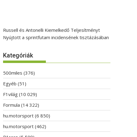
Russell és Antonelli Kiemelkedő Teljesítményt
Nyújtott a sprintfutam incidensének tisztázásában
Kategóriák
500miles
(376)
Egyéb
(51)
F1világ
(10 029)
Formula
(14 322)
hu.motorsport
(6 850)
hu.motorsport
(462)
P1race
(5 509)