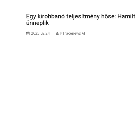
Egy kirobbanó teljesítmény hőse: Hami
ünneplik
2025.02.24.
P1racenews AI