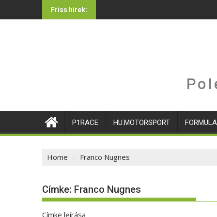
Skip
Friss hírek:
to
content
Pol
P1RACE
HU.MOTORSPORT
FORMULA
Home
Franco Nugnes
Címke:
Franco Nugnes
Címke leírása