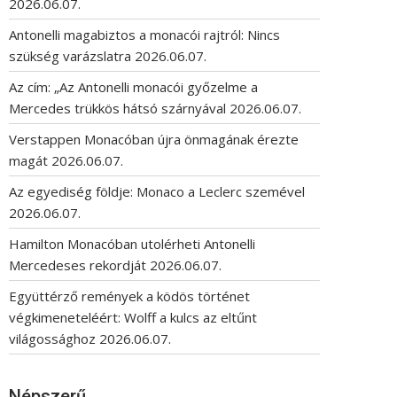
2026.06.07.
Antonelli magabiztos a monacói rajtról: Nincs
szükség varázslatra
2026.06.07.
Az cím: „Az Antonelli monacói győzelme a
Mercedes trükkös hátsó szárnyával
2026.06.07.
Verstappen Monacóban újra önmagának érezte
magát
2026.06.07.
Az egyediség földje: Monaco a Leclerc szemével
2026.06.07.
Hamilton Monacóban utolérheti Antonelli
Mercedeses rekordját
2026.06.07.
Együttérző remények a ködös történet
végkimeneteléért: Wolff a kulcs az eltűnt
világossághoz
2026.06.07.
Népszerű