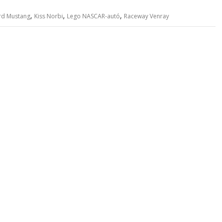
,
,
,
rd Mustang
Kiss Norbi
Lego NASCAR-autó
Raceway Venray