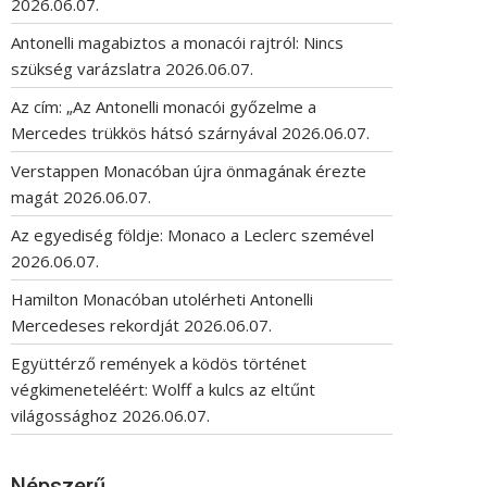
2026.06.07.
Antonelli magabiztos a monacói rajtról: Nincs
szükség varázslatra
2026.06.07.
Az cím: „Az Antonelli monacói győzelme a
Mercedes trükkös hátsó szárnyával
2026.06.07.
Verstappen Monacóban újra önmagának érezte
magát
2026.06.07.
Az egyediség földje: Monaco a Leclerc szemével
2026.06.07.
Hamilton Monacóban utolérheti Antonelli
Mercedeses rekordját
2026.06.07.
Együttérző remények a ködös történet
végkimeneteléért: Wolff a kulcs az eltűnt
világossághoz
2026.06.07.
Népszerű