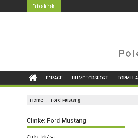
Skip
Friss hírek:
to
content
Pol
P1RACE
HU.MOTORSPORT
FORMULA
Home
Ford Mustang
Címke:
Ford Mustang
Címke leírása