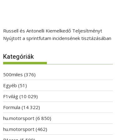
Russell és Antonelli Kiemelkedő Teljesítményt
Nyújtott a sprintfutam incidensének tisztázásában
Kategóriák
500miles
(376)
Egyéb
(51)
F1világ
(10 029)
Formula
(14 322)
hu.motorsport
(6 850)
hu.motorsport
(462)
P1race
(5 509)