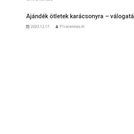
Ajándék ötletek karácsonyra – válogatás
2023.12.17.
P1racenews AI