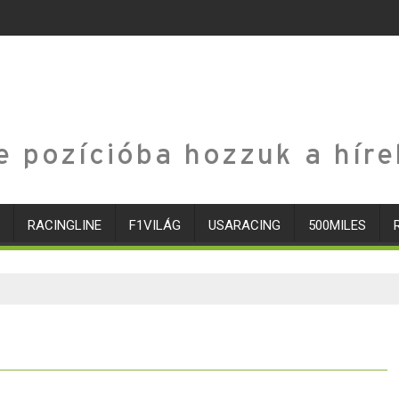
e pozícióba hozzuk a híre
RACINGLINE
F1VILÁG
USARACING
500MILES