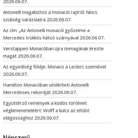
2026.06.07.
Antonelli magabiztos a monacói rajtról: Nincs
szükség varázslatra
2026.06.07.
Az cím: „Az Antonelli monacói győzelme a
Mercedes trükkös hátsó szárnyával
2026.06.07.
Verstappen Monacóban újra önmagának érezte
magát
2026.06.07.
Az egyediség földje: Monaco a Leclerc szemével
2026.06.07.
Hamilton Monacóban utolérheti Antonelli
Mercedeses rekordját
2026.06.07.
Együttérző remények a ködös történet
végkimeneteléért: Wolff a kulcs az eltűnt
világossághoz
2026.06.07.
Népszerű