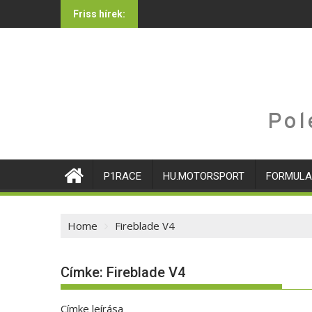
Skip
Friss hírek:
to
content
Pol
P1RACE
HU.MOTORSPORT
FORMULA
Home
Fireblade V4
Címke:
Fireblade V4
Címke leírása