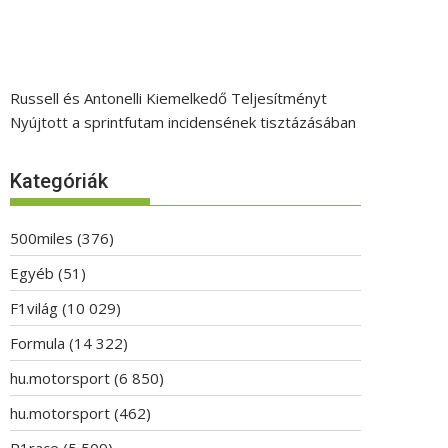
Russell és Antonelli Kiemelkedő Teljesítményt
Nyújtott a sprintfutam incidensének tisztázásában
Kategóriák
500miles
(376)
Egyéb
(51)
F1világ
(10 029)
Formula
(14 322)
hu.motorsport
(6 850)
hu.motorsport
(462)
P1race
(5 509)