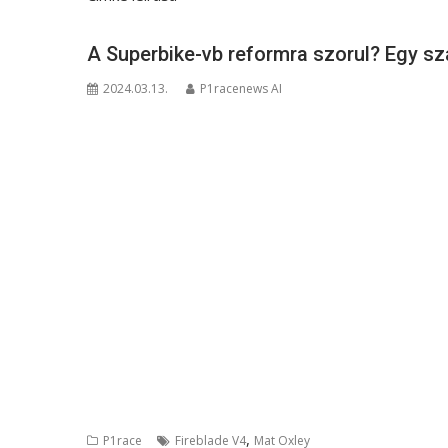
A Superbike-vb reformra szorul? Egy sza
2024.03.13.
P1racenews AI
,
P1race
Fireblade V4
Mat Oxley