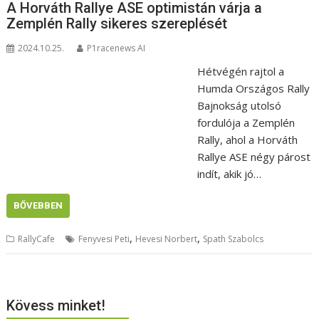
A Horváth Rallye ASE optimistán várja a
Zemplén Rally sikeres szereplését
2024.10.25.
P1racenews AI
Hétvégén rajtol a
Humda Országos Rally
Bajnokság utolsó
fordulója a Zemplén
Rally, ahol a Horváth
Rallye ASE négy párost
indít, akik jó…
BŐVEBBEN
,
,
RallyCafe
Fenyvesi Peti
Hevesi Norbert
Spath Szabolcs
Kövess minket!