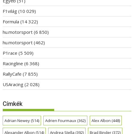
Egyéb
(51)
F1világ
(10 029)
Formula
(14 322)
hu.motorsport
(6 850)
hu.motorsport
(462)
P1race
(5 509)
Racingline
(6 368)
RallyCafe
(7 855)
USAracing
(2 028)
Címkék
Adrian Newey
(514)
Adrien Fourmaux
(362)
Alex Albon
(448)
Alexander Albon
(514)
Andrea Stella
(392)
Brad Binder
(372)