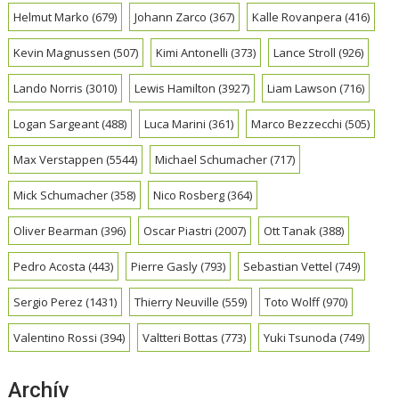
Helmut Marko
(679)
Johann Zarco
(367)
Kalle Rovanpera
(416)
Kevin Magnussen
(507)
Kimi Antonelli
(373)
Lance Stroll
(926)
Lando Norris
(3010)
Lewis Hamilton
(3927)
Liam Lawson
(716)
Logan Sargeant
(488)
Luca Marini
(361)
Marco Bezzecchi
(505)
Max Verstappen
(5544)
Michael Schumacher
(717)
Mick Schumacher
(358)
Nico Rosberg
(364)
Oliver Bearman
(396)
Oscar Piastri
(2007)
Ott Tanak
(388)
Pedro Acosta
(443)
Pierre Gasly
(793)
Sebastian Vettel
(749)
Sergio Perez
(1431)
Thierry Neuville
(559)
Toto Wolff
(970)
Valentino Rossi
(394)
Valtteri Bottas
(773)
Yuki Tsunoda
(749)
Archív