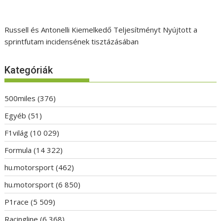
Russell és Antonelli Kiemelkedő Teljesítményt Nyújtott a
sprintfutam incidensének tisztázásában
Kategóriák
500miles
(376)
Egyéb
(51)
F1világ
(10 029)
Formula
(14 322)
hu.motorsport
(462)
hu.motorsport
(6 850)
P1race
(5 509)
Racingline
(6 368)