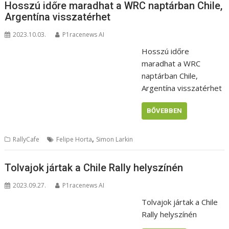
Hosszú időre maradhat a WRC naptárban Chile,
Argentína visszatérhet
2023.10.03.
P1racenews AI
Hosszú időre
maradhat a WRC
naptárban Chile,
Argentína visszatérhet
BŐVEBBEN
,
RallyCafe
Felipe Horta
Simon Larkin
Tolvajok jártak a Chile Rally helyszínén
2023.09.27.
P1racenews AI
Tolvajok jártak a Chile
Rally helyszínén