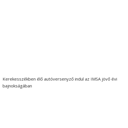
Kerekesszékben élő autóversenyző indul az IMSA jövő évi
bajnokságában