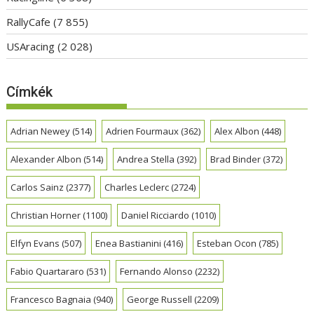
RallyCafe
(7 855)
USAracing
(2 028)
Címkék
Adrian Newey
(514)
Adrien Fourmaux
(362)
Alex Albon
(448)
Alexander Albon
(514)
Andrea Stella
(392)
Brad Binder
(372)
Carlos Sainz
(2377)
Charles Leclerc
(2724)
Christian Horner
(1100)
Daniel Ricciardo
(1010)
Elfyn Evans
(507)
Enea Bastianini
(416)
Esteban Ocon
(785)
Fabio Quartararo
(531)
Fernando Alonso
(2232)
Francesco Bagnaia
(940)
George Russell
(2209)